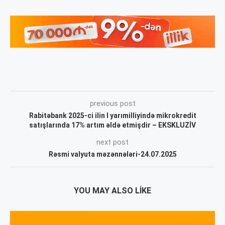
previous post
Rabitəbank 2025-ci ilin I yarımilliyində mikrokredit
satışlarında 17% artım əldə etmişdir – EKSKLUZİV
next post
Rəsmi valyuta məzənnələri-24.07.2025
YOU MAY ALSO LIKE