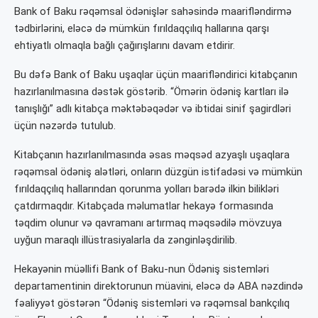
Bank of Baku rəqəmsal ödənişlər sahəsində maarifləndirmə
tədbirlərini, eləcə də mümkün fırıldaqçılıq hallarına qarşı
ehtiyatlı olmaqla bağlı çağırışlarını davam etdirir.
Bu dəfə Bank of Baku uşaqlar üçün maarifləndirici kitabçanın
hazırlanılmasına dəstək göstərib. “Ömərin ödəniş kartları ilə
tanışlığı” adlı kitabça məktəbəqədər və ibtidai sinif şagirdləri
üçün nəzərdə tutulub.
Kitabçanın hazırlanılmasında əsas məqsəd azyaşlı uşaqlara
rəqəmsal ödəniş alətləri, onların düzgün istifadəsi və mümkün
fırıldaqçılıq hallarından qorunma yolları barədə ilkin bilikləri
çatdırmaqdır. Kitabçada məlumatlar hekayə formasında
təqdim olunur və qavramanı artırmaq məqsədilə mövzuya
uyğun maraqlı illüstrasiyalarla da zənginləşdirilib.
Hekayənin müəllifi Bank of Baku-nun Ödəniş sistemləri
departamentinin direktorunun müavini, eləcə də ABA nəzdində
fəaliyyət göstərən “Ödəniş sistemləri və rəqəmsal bankçılıq