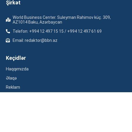
Şirkət
World Business Center. Suleyman Rahimov küç. 309,
AZ1014 Baku, Azərbaycan
Telefon: +994 12 497 15 15 / +994 12 497 61 69
Email: redaktor@bbn.az
Keçidlər
Haqqımızda
Əlaqə
Reklam
Məxfilik siyasəti
Kateqoriyalar
İqtisadiyyat