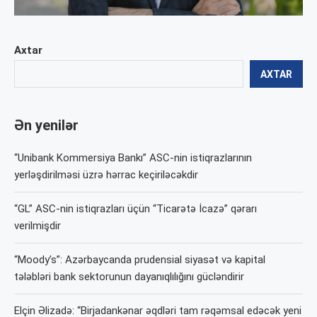
Axtar
AXTAR
Ən yenilər
“Unibank Kommersiya Bankı” ASC-nin istiqrazlarının
yerləşdirilməsi üzrə hərrac keçiriləcəkdir
“GL” ASC-nin istiqrazları üçün “Ticarətə İcazə” qərarı
verilmişdir
“Moody’s”: Azərbaycanda prudensial siyasət və kapital
tələbləri bank sektorunun dayanıqlılığını gücləndirir
Elçin Əlizadə: “Birjadankənar əqdləri tam rəqəmsal edəcək yeni