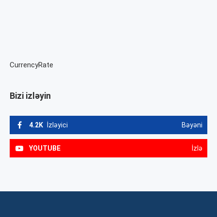
CurrencyRate
Bizi izləyin
4.2K
İzləyici
Bəyəni
YOUTUBE
İzlə