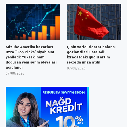
Mizuho Amerika bazarları
Çinin xarici ticarət balansı
üzrə “Top Picks” siyahısını
gözləntiləri üstələdi:
yenilədi: Yüksək inam
İxracatdakı güclü artım
doğuran yeni səhm ideyaları
rekorda imza atdı!
açıqlandı
07/08/2026
07/08/2026