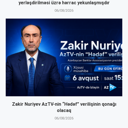
yerləşdirilməsi üzrə hərrac yekunlaşmışdır
06/08/2026
Zakir Nuriyev AzTV-nin “Hədəf” verilişinin qonağı
olacaq
06/08/2026