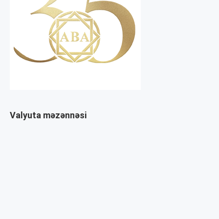
Valyuta məzənnəsi