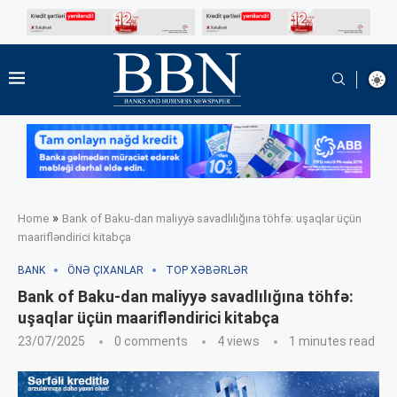
»
Home
Bank of Baku-dan maliyyə savadlılığına töhfə: uşaqlar üçün
maarifləndirici kitabça
BANK
ÖNƏ ÇIXANLAR
TOP XƏBƏRLƏR
Bank of Baku-dan maliyyə savadlılığına töhfə:
uşaqlar üçün maarifləndirici kitabça
23/07/2025
0 comments
4
views
1 minutes read