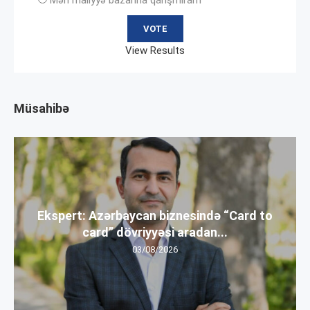
Mən maliyyə bazarına qarışmıram
View Results
Müsahibə
Ekspert: Azərbaycan biznesində “Card to
card” dövriyyəsi aradan...
03/08/2026