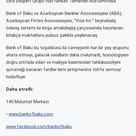
üzrə Ekspert Qrupu”nun rəhbəri Tamerlan Rüstəmovdur.
Bank of Baku və Azərbaycan Banklar Assosiasiyası (ABA),
Azərbaycan Fintex Assosiasiyası, “Visa Inc.” beynəlxalq
ödəniş sistemi ilə birgə əməkdaşlıq çərçivəsində hazırlanan
kitabça məktəblərə pulsuz şəkildə paylanacaq.
Bank of Baku bu təşəbbüsü ilə cəmiyyətin hər bir yaş qrupunu
əhatə etməyi, gələcək nəsillərin daha məlumatlı, texnologiyanı
doğru istifadə edən və maliyyə baxımından təhlükəsizliyini
qorumağı bacaran fərdlər kimi yetişməsinə töhfə verməyi
hədəfləyir.
Daha ətraflı:
145 Məlumat Mərkəzi
–
www.bankofbaku.com
www.facebook.com/bankofbaku