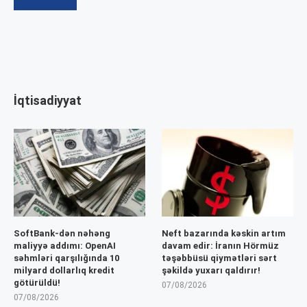
İqtisadiyyat
SoftBank-dən nəhəng
Neft bazarında kəskin artım
maliyyə addımı: OpenAI
davam edir: İranın Hörmüz
səhmləri qarşılığında 10
təşəbbüsü qiymətləri sərt
milyard dollarlıq kredit
şəkildə yuxarı qaldırır!
götürüldü!
07/08/2026
07/08/2026