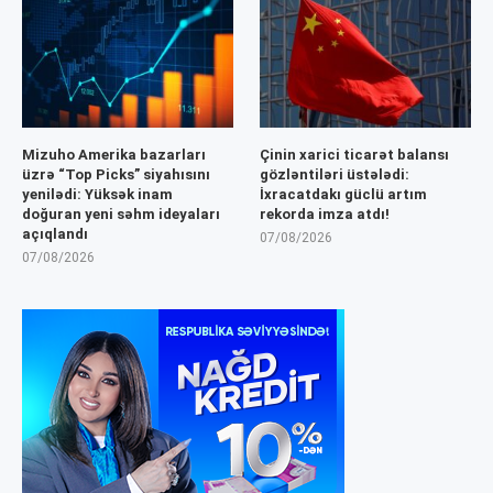
Mizuho Amerika bazarları
Çinin xarici ticarət balansı
üzrə “Top Picks” siyahısını
gözləntiləri üstələdi:
yenilədi: Yüksək inam
İxracatdakı güclü artım
doğuran yeni səhm ideyaları
rekorda imza atdı!
açıqlandı
07/08/2026
07/08/2026