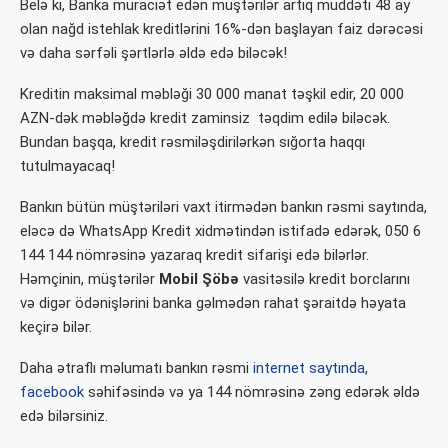
Belə ki, Banka müraciət edən müştərilər artıq müddəti 48 ay
olan nağd istehlak kreditlərini 16%-dən başlayan faiz dərəcəsi
və daha sərfəli şərtlərlə əldə edə biləcək!
Kreditin maksimal mәblәği 30 000 manat təşkil edir, 20 000
AZN-dək məbləğdə kredit zaminsiz təqdim edilə biləcək.
Bundan başqa, kredit rəsmiləşdirilərkən sığorta haqqı
tutulmayacaq!
Bankın bütün müştəriləri vaxt itirmədən bankın rəsmi saytında,
eləcə də WhatsApp Kredit xidmətindən istifadə edərək, 050 6
144 144 nömrəsinə yazaraq kredit sifarişi edə bilərlər.
Həmçinin, müştərilər
Mobil Şöbə
vasitəsilə kredit borclarını
və digər ödənişlərini banka gəlmədən rahat şəraitdə həyata
keçirə bilər.
Daha ətraflı məlumatı bankın rəsmi
internet saytında
,
facebook
səhifəsində və ya 144 nömrəsinə zəng edərək əldə
edə bilərsiniz.