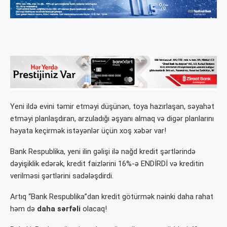
Yeni ildə evini təmir etməyi düşünən, toya hazırlaşan, səyahət
etməyi planlaşdıran, arzuladığı əşyanı almaq və digər planlarını
həyata keçirmək istəyənlər üçün xoş xəbər var!
Bank Respublika, yeni ilin gəlişi ilə nağd kredit şərtlərində
dəyişiklik edərək, kredit faizlərini 16%-ə ENDİRDİ və kreditin
verilməsi şərtlərini sadələşdirdi.
Artıq “Bank Respublika”dan kredit götürmək nəinki daha rahat
həm də
daha sərfəli
olacaq!