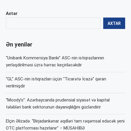
Axtar
AXTAR
Ən yenilər
“Unibank Kommersiya Bankı” ASC-nin istiqrazlarının
yerləşdirilməsi üzrə hərrac keçiriləcəkdir
“GL” ASC-nin istiqrazları üçün “Ticarətə İcazə” qərarı
verilmişdir
“Moody’s”: Azərbaycanda prudensial siyasət və kapital
tələbləri bank sektorunun dayanıqlılığını gücləndirir
Elçin Əlizadə: “Birjadankənar əqdləri tam rəqəmsal edəcək yeni
OTC platforması hazırlanır” – MÜSAHİBƏ