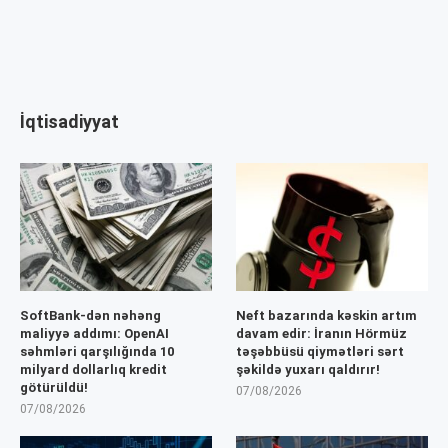
İqtisadiyyat
SoftBank-dən nəhəng
Neft bazarında kəskin artım
maliyyə addımı: OpenAI
davam edir: İranın Hörmüz
səhmləri qarşılığında 10
təşəbbüsü qiymətləri sərt
milyard dollarlıq kredit
şəkildə yuxarı qaldırır!
götürüldü!
07/08/2026
07/08/2026