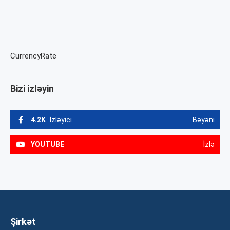
CurrencyRate
Bizi izləyin
4.2K
İzləyici
Bəyəni
YOUTUBE
İzlə
Şirkət