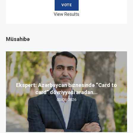
View Results
Müsahibə
Ekspert: Azərbaycan biznesində “Card to
card” dövriyyəsi aradan...
03/08/2026