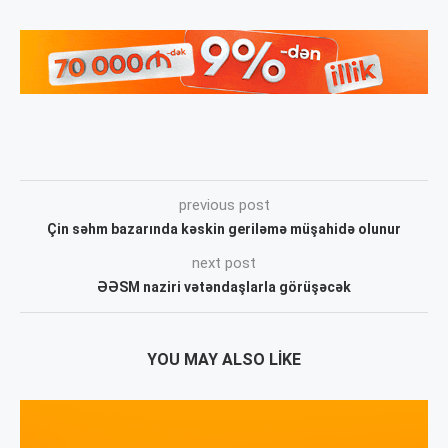
previous post
Çin səhm bazarında kəskin geriləmə müşahidə olunur
next post
ƏƏSM naziri vətəndaşlarla görüşəcək
YOU MAY ALSO LIKE