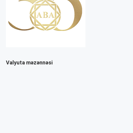
Valyuta məzənnəsi