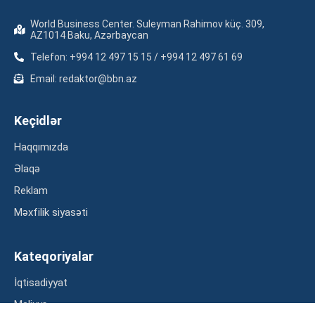
World Business Center. Suleyman Rahimov küç. 309,
AZ1014 Baku, Azərbaycan
Telefon: +994 12 497 15 15 / +994 12 497 61 69
Email: redaktor@bbn.az
Keçidlər
Haqqımızda
Əlaqə
Reklam
Məxfilik siyasəti
Kateqoriyalar
İqtisadiyyat
Maliyyə