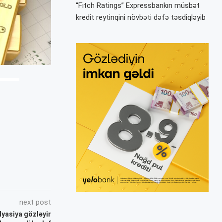
“Fitch Ratings” Expressbankın müsbət
kredit reytinqini növbəti dəfə təsdiqləyib
next post
lyasiya gözləyir