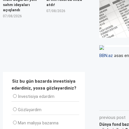
səhm ideyaları
atdı!
açıqlandı
07/08/2026
07/08/2026
BBN.az
əsas ener
Siz bu gün bazarda investisiya
edərdiniz, yoxsa gözləyərdiniz?
İnvеstisiya edərdim
Gözləyərdim
previous post
Mən maliyyə bazarına
Dünya fond baz