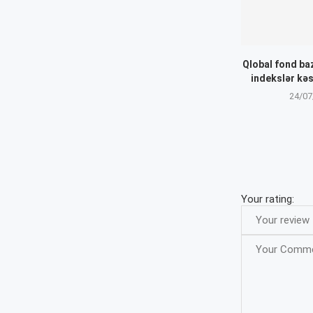
Qlobal fond ba
indekslər kəs
24/07
Your rating: