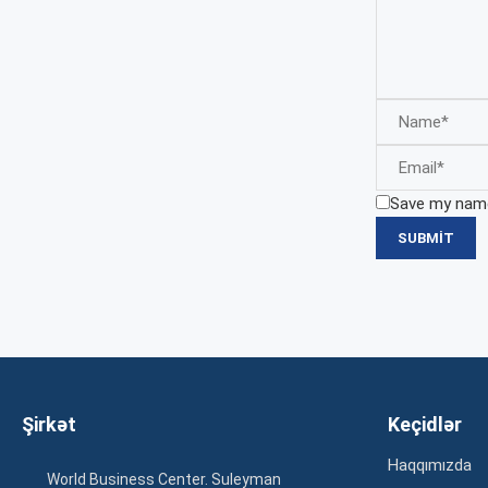
Save my name,
Şirkət
Keçidlər
Haqqımızda
World Business Center. Suleyman