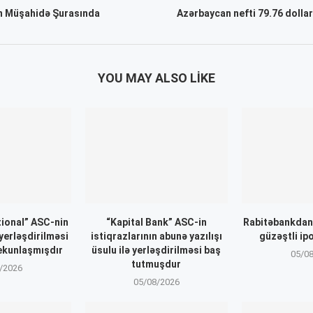
ın Müşahidə Şurasında
Azərbaycan nefti 79.76 dollar
YOU MAY ALSO LIKE
ional” ASC-nin
“Kapital Bank” ASC-in
Rabitəbankdan 
 yerləşdirilməsi
istiqrazlarının abunə yazılışı
güzəştli ip
ekunlaşmışdır
üsulu ilə yerləşdirilməsi baş
05/0
tutmuşdur
/2026
05/08/2026