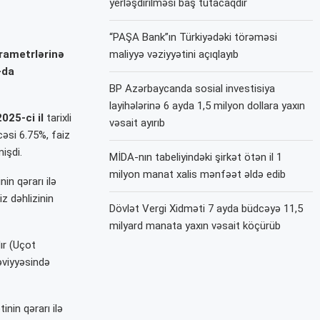
yerləşdirilməsi baş tutacaqdır
“PAŞA Bank”ın Türkiyədəki törəməsi
arametrlərinə
maliyyə vəziyyətini açıqlayıb
-da
BP Azərbaycanda sosial investisiya
layihələrinə 6 ayda 1,5 milyon dollara yaxın
025-ci il
tarixli
vəsait ayırıb
cəsi 6.75%, faiz
işdi.
MİDA-nın tabeliyindəki şirkət ötən il 1
milyon manat xalis mənfəət əldə edib
in qərarı ilə
z dəhlizinin
Dövlət Vergi Xidməti 7 ayda büdcəyə 11,5
milyard manata yaxın vəsait köçürüb
ır (Uçot
səviyyəsində
nin qərarı ilə