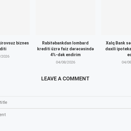
irovsuz biznes
Rabitəbankdan lombard
Xalq Bank sər
diti
krediti üzrə faiz dərəcəsində
daxili ipoteka
4%-dək endirim
e
/2026
04/08/2026
04/0
LEAVE A COMMENT