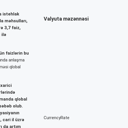
a istehlak
Valyuta məzənnəsi
da məhsulları,
ə 3,7 faiz,
 ilə
ün faizlərin bu
sında anlaşma
məsi qlobal
xarici
rlərində
amanda qlobal
səbəb olub.
lyasiyanın
CurrencyRate
cari il üzrə
rı da artım