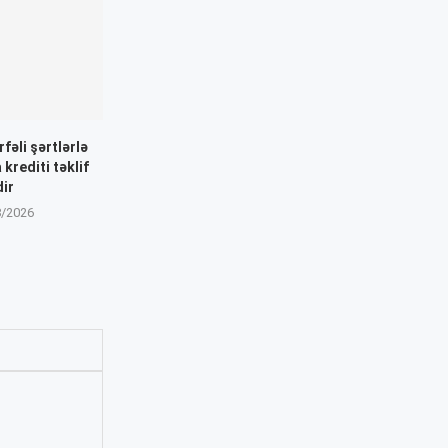
fəli şərtlərlə
 krediti təklif
dir
8/2026