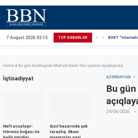
7 Avqust 2026 03:15
TOP XƏBƏRLƏR
BOKT “Internatio
»
Home
Bu gün Azərbaycan Mərkəzi Bankı faiz qərarını açıqlayacaq
AZƏRBAYCAN
İqtisadiyyat
Bu gün 
açıqlay
24/06/2026
Neft ucuzlaşır:
Qızıl bazarında şok
Hörmüz boğazı ilə
tarazlıq: Əksər
bağlı ümidlər
investorlar nəyi