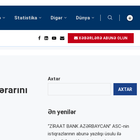
ə
Statistika
Digər
Dünya
XƏBƏRLƏRƏ ABUNƏ OLUN
Axtar
ərarını
AXTAR
Ən yenilər
“ZİRAAT BANK AZƏRBAYCAN” ASC-nin
istiqrazlarının abunə yazılışı üsulu ilə