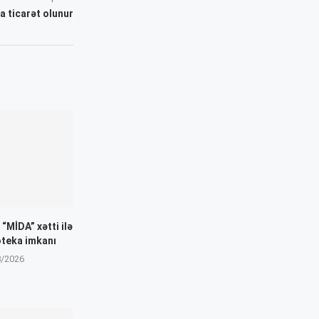
a ticarət olunur
“MİDA” xətti ilə
oteka imkanı
8/2026