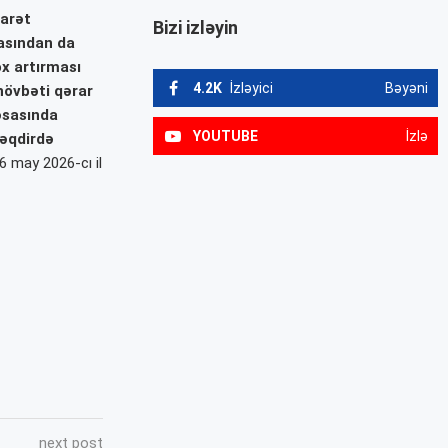
carət
Bizi izləyin
kasından da
ox artırması
4.2K
İzləyici
Bəyəni
 növbəti qərar
 əsasında
YOUTUBE
İzlə
təqdirdə
6 may 2026-cı il
next post