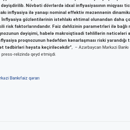
dəyişdirilib. Növbəti dövrlərdə idxal inflyasiyasının miqyası ti
akı inflyasiya ilə yanaşı nominal effektiv məzənnənin dinami
r. İnflyasiya gözləntilərinin istehlakı ehtimal olunandan daha ç
ili risk faktorlarındandır. Faiz dəhlizinin parametrləri ilə bağlı
qnozunun dəyişimi, habelə makroiqtisadi təhlillərin nəticələri
İnflyasiya proqnozunun hədəfdən kənarlaşması riski yarandığı 
t tədbirləri həyata keçiriləcəkdir”
, – Azərbaycan Mərkəzi Bankı 
ı press-relizində qeyd etmişdi.
kəzi Bankı
faiz qərarı