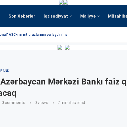
Son Xəbərlər
İqtisadiyyat
Maliyyə
Müsahib
nal” ASC-nin istiqrazlarının yerləşdirilməsi üzrə hərrac yekunlaşmışdır
BANK
Azərbaycan Mərkəzi Bankı faiz q
acaq
0 comments
0
views
2 minutes read