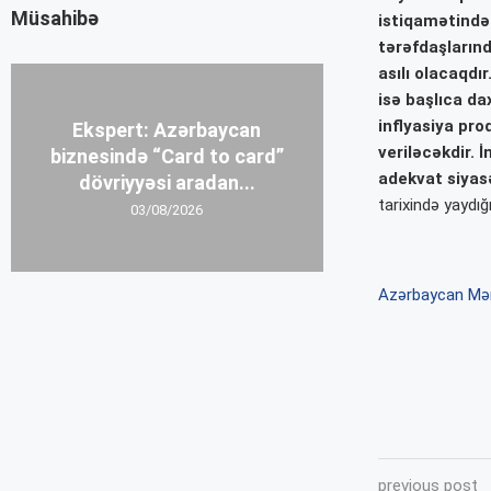
Müsahibə
istiqamətində 
tərəfdaşlarınd
asılı olacaqdı
isə başlıca dax
inflyasiya pro
Ekspert: Azərbaycan
veriləcəkdir. 
biznesində “Card to card”
adekvat siyasə
dövriyyəsi aradan...
tarixində yaydığ
03/08/2026
Azərbaycan Mər
previous post