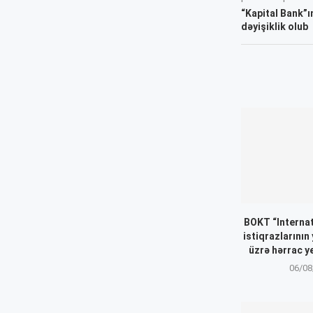
“Kapital Bank”
dəyişiklik olub
BOKT “Internat
istiqrazlarının
üzrə hərrac y
06/08