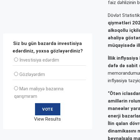
faiz dəhlizinin 
Dövlət Statisti
qiymətləri 202
alkoqollu içki
əhaliyə göstəri
Siz bu gün bazarda investisiya
müqayisədə illi
edərdiniz, yoxsa gözləyərdiniz?
İllik inflyasi
İnvеstisiya edərdim
dəfə də sabit 
memorandumunun
Gözləyərdim
inflyasiya təzyi
Mən maliyyə bazarına
“Ötən iclasdan
qarışmıram
amillərin rolu
maneələr yara
enerji bazarl
View Results
İlin qalan döv
dinamikasını 
beynəlxalq mal