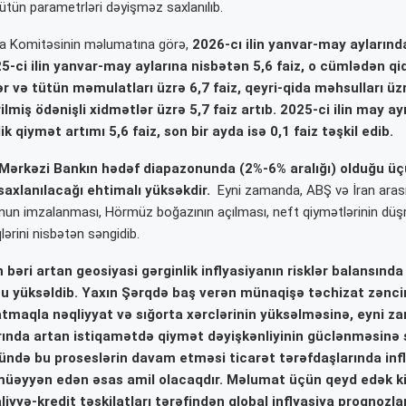
bütün parametrləri dəyişməz saxlanılıb.
ka Komitəsinin məlumatına görə,
2026-cı ilin yanvar-may aylarınd
5-ci ilin yanvar-may aylarına nisbətən 5,6 faiz, o cümlədən qi
lər və tütün məmulatları üzrə 6,7 faiz, qeyri-qida məhsulları üzr
lmiş ödənişli xidmətlər üzrə 5,7 faiz artıb. 2025-ci ilin may ayı
k qiymət artımı 5,6 faiz, son bir ayda isə 0,1 faiz təşkil edib.
ya Mərkəzi Bankın hədəf diapazonunda (2%-6% aralığı) olduğu üç
saxlanılacağı ehtimalı yüksəkdir.
Eyni zamanda, ABŞ və İran ara
 imzalanması, Hörmüz boğazının açılması, neft qiymətlərinin düş
qlərini nisbətən səngidib.
 bəri artan geosiyasi gərginlik inflyasiyanın risklər balansında 
nu yüksəldib. Yaxın Şərqdə baş verən münaqişə təchizat zənci
tmaqla nəqliyyat və sığorta xərclərinin yüksəlməsinə, eyni z
arında artan istiqamətdə qiymət dəyişkənliyinin güclənməsinə 
ründə bu proseslərin davam etməsi ticarət tərəfdaşlarında inf
müəyyən edən əsas amil olacaqdır. Məlumat üçün qeyd edək ki, 
iyyə-kredit təşkilatları tərəfindən qlobal inflyasiya proqnozla