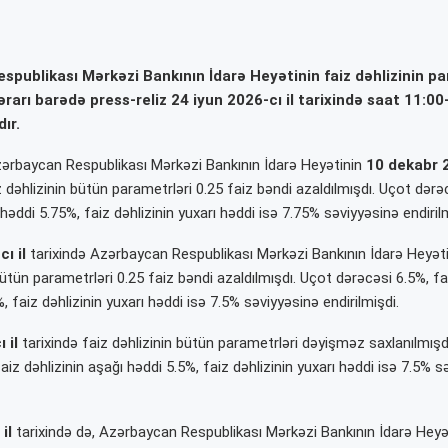
publikası Mərkəzi Bankının İdarə Heyətinin faiz dəhlizinin p
ərarı barədə press-reliz 24 iyun 2026-cı il tarixində saat 11:00
ır.
Azərbaycan Respublikası Mərkəzi Bankının İdarə Heyətinin
10 dekabr 2
iz dəhlizinin bütün parametrləri 0.25 faiz bəndi azaldılmışdı. Uçot dərə
 həddi 5.75%, faiz dəhlizinin yuxarı həddi isə 7.75% səviyyəsinə endirilm
cı il
tarixində Azərbaycan Respublikası Mərkəzi Bankının İdarə Heyətin
bütün parametrləri 0.25 faiz bəndi azaldılmışdı. Uçot dərəcəsi 6.5%, fai
, faiz dəhlizinin yuxarı həddi isə 7.5% səviyyəsinə endirilmişdi.
ı il
tarixində faiz dəhlizinin bütün parametrləri dəyişməz saxlanılmışd
aiz dəhlizinin aşağı həddi 5.5%, faiz dəhlizinin yuxarı həddi isə 7.5% 
 il
tarixində də, Azərbaycan Respublikası Mərkəzi Bankının İdarə Heyəti