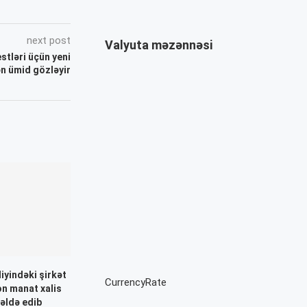
next post
Valyuta məzənnəsi
stləri üçün yeni
n ümid gözləyir
iyindəki şirkət
CurrencyRate
yon manat xalis
əldə edib