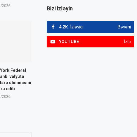
8/2026
Bizi izləyin
4.2K
İzləyici
Bəyəni
YOUTUBE
İzlə
-York Federal
Bankı valyuta
idarə olunmasını
rə edib
8/2026