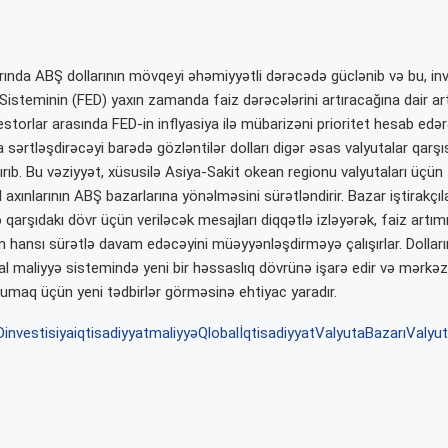
rında ABŞ dollarının mövqeyi əhəmiyyətli dərəcədə güclənib və bu, in
 Sisteminin (FED) yaxın zamanda faiz dərəcələrini artıracağına dair a
estorlar arasında FED-in inflyasiya ilə mübarizəni prioritet hesab ed
 sərtləşdirəcəyi barədə gözləntilər dolları digər əsas valyutalar qarş
ırıb. Bu vəziyyət, xüsusilə Asiya-Sakit okean regionu valyutaları üçün 
l axınlarının ABŞ bazarlarına yönəlməsini sürətləndirir. Bazar iştirakçıla
ə qarşıdakı dövr üçün veriləcək mesajları diqqətlə izləyərək, faiz artım
ın hansı sürətlə davam edəcəyini müəyyənləşdirməyə çalışırlar. Dolları
al maliyyə sistemində yeni bir həssaslıq dövrünə işarə edir və mərkəz
orumaq üçün yeni tədbirlər görməsinə ehtiyac yaradır.
D
investisiya
iqtisadiyyat
maliyyə
Qlobalİqtisadiyyat
ValyutaBazarı
Valyu