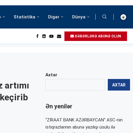
ə
Statistika
Digər
Dünya
XƏBƏRLƏRƏ ABUNƏ OLUN
Axtar
z artımı
AXTAR
 keçirib
Ən yenilər
“ZİRAAT BANK AZƏRBAYCAN” ASC-nin
istiqrazlarının abunə yazılışı üsulu ilə