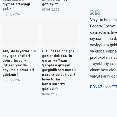
qiymətləri aşağı
gözləyir?
çəkir
05/08/2026
05/08/2026
Valyuta bazarla
Federal Ehtiyat
qaynaqlanır. İnv
siyasəti daha da
səviyyələrə qald
və qlobal kapita
ABŞ-da iş yerlərinin
Qızıl bazarında şok
sayı gözləntiləri
gözləntisi: FED-in
protokollarını v
doğrultmadı –
qərarı və Yaxın
trayektoriyasın
İqtisadiyyatda
Şərqdəki qızışan
dinamikası qlob
soyuma əlamətləri
gərginlik sarı metalı
güclənir!
nəzarətdə saxlayır!
valyutalarını q
İnvestorlar indi
05/08/2026
hansı sürprizi
BBNAZ
dollar
FE
gözləyir?
04/08/2026