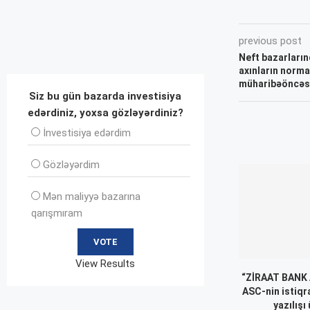
previous post
Neft bazarları
axınların norma
müharibəöncəsi
Siz bu gün bazarda investisiya
edərdiniz, yoxsa gözləyərdiniz?
İnvеstisiya edərdim
Gözləyərdim
Mən maliyyə bazarına
qarışmıram
View Results
“ZİRAAT BANK
ASC-nin istiqr
yazılışı 