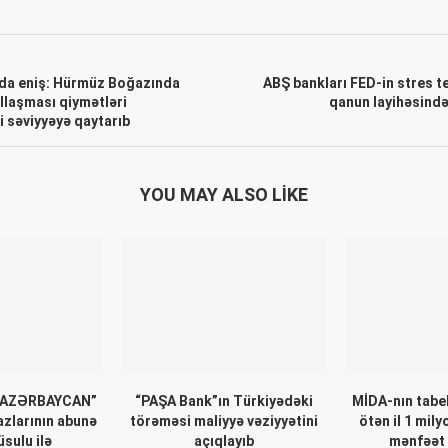
nda eniş: Hürmüz Boğazında
ABŞ bankları FED-in stres te
llaşması qiymətləri
qanun layihəsində
 səviyyəyə qaytarıb
YOU MAY ALSO LIKE
 AZƏRBAYCAN”
“PAŞA Bank”ın Türkiyədəki
MİDA-nın tabel
azlarının abunə
törəməsi maliyyə vəziyyətini
ötən il 1 mil
üsulu ilə
açıqlayıb
mənfəət 