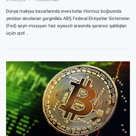
07/08/2026
1 minutes read
Dünya maliyyə bazarlarında investorlar Hörmüz boğazında
yenidən alovlanan gərginliklə ABŞ Federal Ehtiyatlar Sisteminin
(Fed) qeyri-müəyyən faiz siyasəti arasında qərarsız qaldıqları
üçün qızıl …