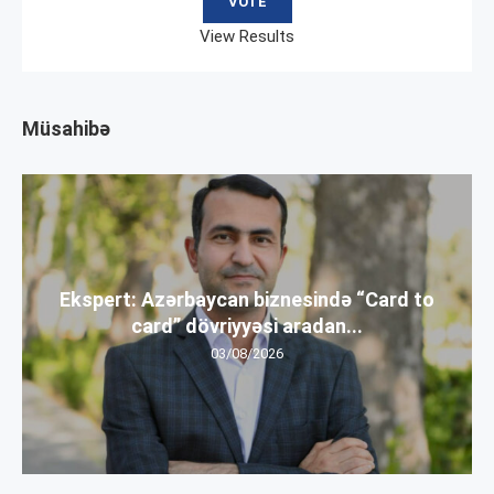
View Results
Müsahibə
Ekspert: Azərbaycan biznesində “Card to
card” dövriyyəsi aradan...
03/08/2026