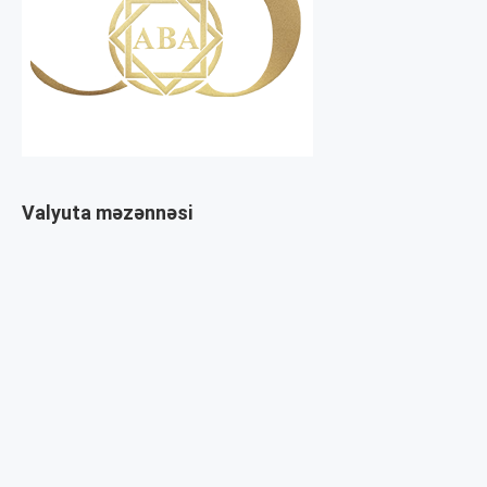
Valyuta məzənnəsi