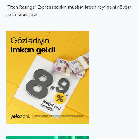
“Fitch Ratings” Expressbankın müsbət kredit reytinqini növbəti
dəfə təsdiqləyib