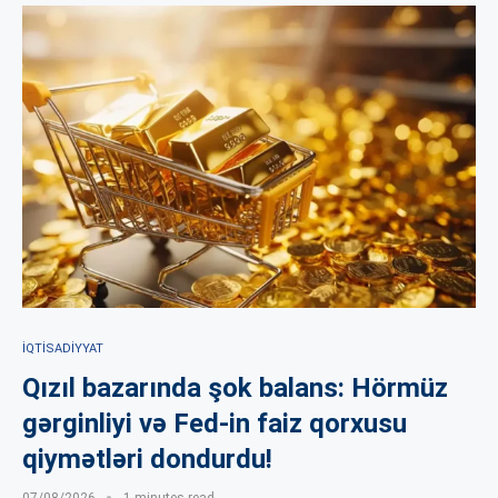
İQTISADIYYAT
Qızıl bazarında şok balans: Hörmüz
gərginliyi və Fed-in faiz qorxusu
qiymətləri dondurdu!