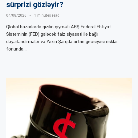
sürprizi gözləyir?
04/08/2026
1 minutes read
Qlobal bazarlarda qızılın qiyməti ABŞ Federal Ehtiyat
Sisteminin (FED) gələcək faiz siyasəti ilə bağlı
dəyərləndirmələr və Yaxın Şərqdə artan geosiyasi risklər
fonunda …