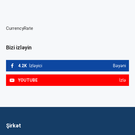
CurrencyRate
Bizi izləyin
4.2K
İzləyici
Bəyəni
YOUTUBE
İzlə
Şirkət