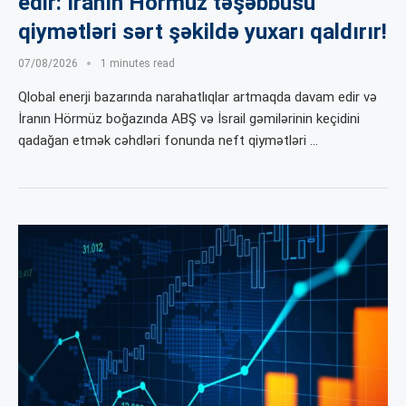
edir: İranın Hörmüz təşəbbüsü
qiymətləri sərt şəkildə yuxarı qaldırır!
07/08/2026
1 minutes read
Qlobal enerji bazarında narahatlıqlar artmaqda davam edir və
İranın Hörmüz boğazında ABŞ və İsrail gəmilərinin keçidini
qadağan etmək cəhdləri fonunda neft qiymətləri …