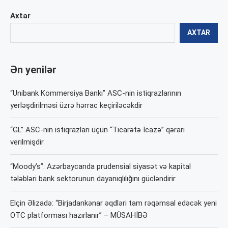
Axtar
AXTAR
Ən yenilər
“Unibank Kommersiya Bankı” ASC-nin istiqrazlarının
yerləşdirilməsi üzrə hərrac keçiriləcəkdir
“GL” ASC-nin istiqrazları üçün “Ticarətə İcazə” qərarı
verilmişdir
“Moody’s”: Azərbaycanda prudensial siyasət və kapital
tələbləri bank sektorunun dayanıqlılığını gücləndirir
Elçin Əlizadə: “Birjadankənar əqdləri tam rəqəmsal edəcək yeni
OTC platforması hazırlanır” – MÜSAHİBƏ