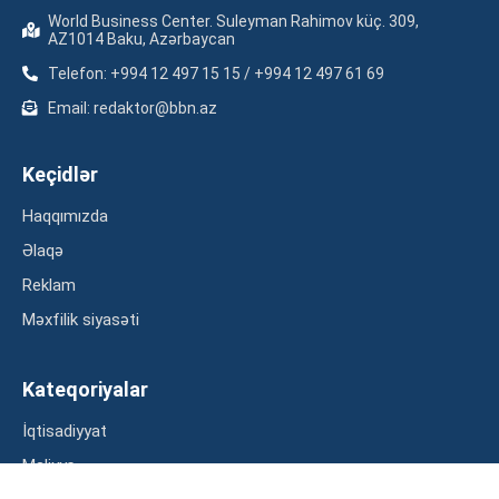
World Business Center. Suleyman Rahimov küç. 309,
AZ1014 Baku, Azərbaycan
Telefon: +994 12 497 15 15 / +994 12 497 61 69
Email: redaktor@bbn.az
Keçidlər
Haqqımızda
Əlaqə
Reklam
Məxfilik siyasəti
Kateqoriyalar
İqtisadiyyat
Maliyyə