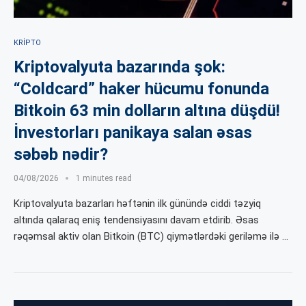
KRIPTO
Kriptovalyuta bazarında şok:
“Coldcard” haker hücumu fonunda
Bitkoin 63 min dolların altına düşdü!
İnvestorları panikaya salan əsas
səbəb nədir?
04/08/2026
1 minutes read
Kriptovalyuta bazarları həftənin ilk günündə ciddi təzyiq
altında qalaraq eniş tendensiyasını davam etdirib. Əsas
rəqəmsal aktiv olan Bitkoin (BTC) qiymətlərdəki geriləmə ilə …