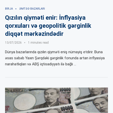
BIRJA
ƏMTƏƏ BAZARLARI
Qızılın qiyməti enir: İnflyasiya
qorxuları və geopolitik gərginlik
diqqət mərkəzindədir
13/07/2026
1 minutes read
Dünya bazarlarında qızılın qiyməti eniş nümayiş etdirir. Buna
əsas səbəb Yaxın Şərqdəki gərginlik fonunda artan inflyasiya
narahatlıqları və ABŞ iqtisadiyyatı ilə bağlı …