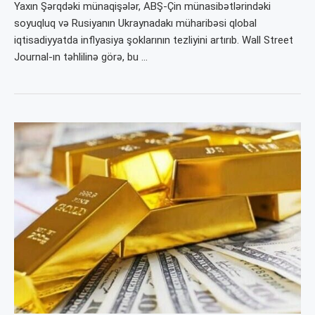
Yaxın Şərqdəki münaqişələr, ABŞ-Çin münasibətlərindəki
soyuqluq və Rusiyanın Ukraynadakı müharibəsi qlobal
iqtisadiyyatda inflyasiya şoklarının tezliyini artırıb. Wall Street
Journal-ın təhlilinə görə, bu …