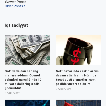
Newer Posts
Older Posts
İqtisadiyyat
SoftBank-dən nəhəng
Neft bazarında kəskin artım
maliyyə addımı: OpenAI
davam edir: İranın Hörmüz
səhmləri qarşılığında 10
təşəbbüsü qiymətləri sərt
milyard dollarlıq kredit
şəkildə yuxarı qaldırır!
götürüldü!
07/08/2026
07/08/2026