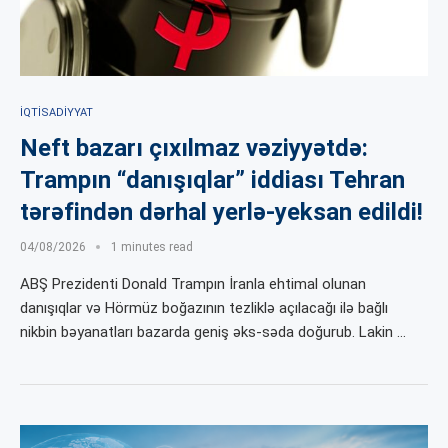
İQTISADIYYAT
Neft bazarı çıxılmaz vəziyyətdə:
Trampın “danışıqlar” iddiası Tehran
tərəfindən dərhal yerlə-yeksan edildi!
04/08/2026
1 minutes read
ABŞ Prezidenti Donald Trampın İranla ehtimal olunan
danışıqlar və Hörmüz boğazının tezliklə açılacağı ilə bağlı
nikbin bəyanatları bazarda geniş əks-səda doğurub. Lakin …