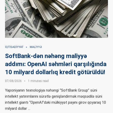
İQTISADIYYAT
MALIYYƏ
SoftBank-dən nəhəng maliyyə
addımı: OpenAI səhmləri qarşılığında
10 milyard dollarlıq kredit götürüldü!
07/08/2026
1 minutes read
Yaponiyanın texnologiya nəhəngi “SoftBank Group” süni
intellekt yatırımlarını sürətlə genişləndirmək məqsədilə süni
intellekt giantı “OpenAI”dəki mülkiyyət payını girov qoyaraq 10
milyard dollar …