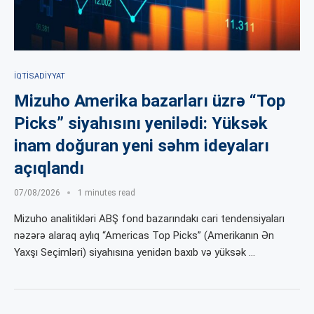
İQTISADIYYAT
Mizuho Amerika bazarları üzrə “Top
Picks” siyahısını yenilədi: Yüksək
inam doğuran yeni səhm ideyaları
açıqlandı
07/08/2026
1 minutes read
Mizuho analitikləri ABŞ fond bazarındakı cari tendensiyaları
nəzərə alaraq aylıq “Americas Top Picks” (Amerikanın Ən
Yaxşı Seçimləri) siyahısına yenidən baxıb və yüksək …