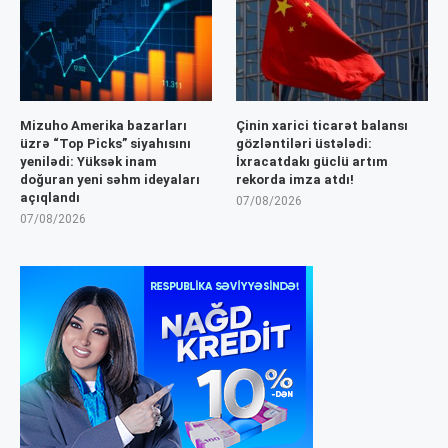
Mizuho Amerika bazarları
Çinin xarici ticarət balansı
üzrə “Top Picks” siyahısını
gözləntiləri üstələdi:
yenilədi: Yüksək inam
İxracatdakı güclü artım
doğuran yeni səhm ideyaları
rekorda imza atdı!
açıqlandı
07/08/2026
07/08/2026