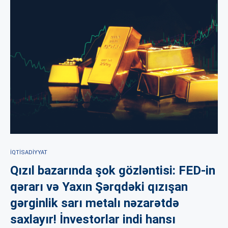
İQTISADIYYAT
Qızıl bazarında şok gözləntisi: FED-in
qərarı və Yaxın Şərqdəki qızışan
gərginlik sarı metalı nəzarətdə
saxlayır! İnvestorlar indi hansı