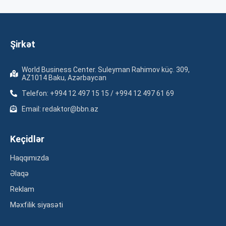
Şirkət
World Business Center. Suleyman Rahimov küç. 309,
AZ1014 Baku, Azərbaycan
Telefon: +994 12 497 15 15 / +994 12 497 61 69
Email: redaktor@bbn.az
Keçidlər
Haqqımızda
Əlaqə
Reklam
Məxfilik siyasəti