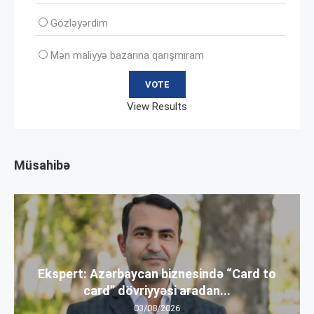
Gözləyərdim
Mən maliyyə bazarına qarışmıram
View Results
Müsahibə
Ekspert: Azərbaycan biznesində “Card to
card” dövriyyəsi aradan...
03/08/2026