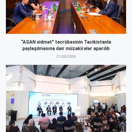
“ASAN xidmət” təcrübəsinin Tacikistanla
paylaşılmasına dair müzakirələr aparılıb
21/05/2026