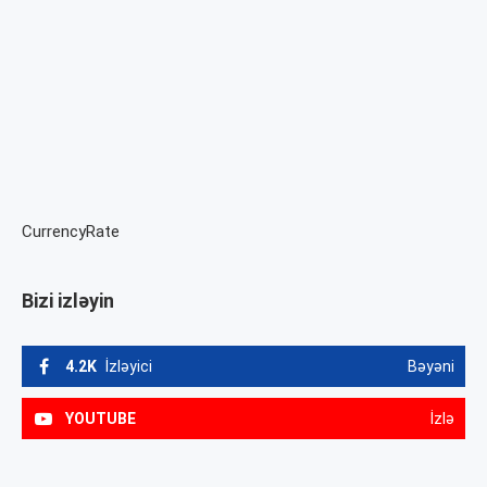
CurrencyRate
Bizi izləyin
4.2K
İzləyici
Bəyəni
YOUTUBE
İzlə