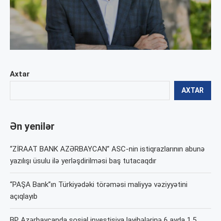
Axtar
AXTAR
Ən yenilər
“ZİRAAT BANK AZƏRBAYCAN” ASC-nin istiqrazlarının abunə
yazılışı üsulu ilə yerləşdirilməsi baş tutacaqdır
“PAŞA Bank”ın Türkiyədəki törəməsi maliyyə vəziyyətini
açıqlayıb
BP Azərbaycanda sosial investisiya layihələrinə 6 ayda 1,5