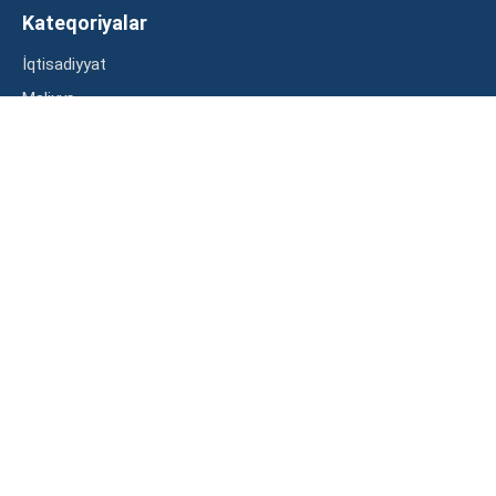
Kateqoriyalar
İqtisadiyyat
Maliyyə
Müsahibə
Statistika
Abunə ol
Mən şərtləri oxudum və razılaşdım