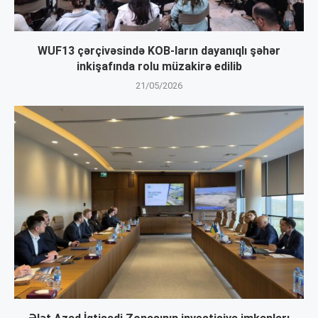
WUF13 çərçivəsində KOB-ların dayanıqlı şəhər
inkişafında rolu müzakirə edilib
21/05/2026