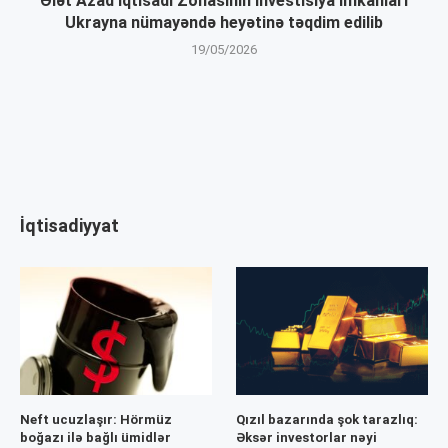
Ələt Azad İqtisadi Zonasının investisiya imkanları
Ukrayna nümayəndə heyətinə təqdim edilib
19/05/2026
İqtisadiyyat
Neft ucuzlaşır: Hörmüz
Qızıl bazarında şok tarazlıq:
boğazı ilə bağlı ümidlər
Əksər investorlar nəyi