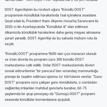
DOST Agentliyinin bu növbəti uğuru “Könüllü DOST”
proqramının könüllülük hərəkatında fəal iştirakına əsaslanır.
Qeyd edək ki, Prezident İham Əliyevin müvafiq Sərəncamı ilə
2020-ci ilin Azərbaycanda “Könüllülər ili” elan edilməsi
ölkəmizdə könüllülük hərəkatının daha geniş miqyas almasına
şərait yaradıb. DOST Agentliyi də bu sahədə mühüm rolu ilə
seçilir.
“Könüllü DOST” proqramına 9600-dən çox müraciət olunub
və ötən dövrdə bu proqram üzrə 300 könüllü DOST
mərkəzlərinə cəlb edilib. Onlar DOST mərkəzlərində dövlət
sosial xidmətlərinin “bir pəncərə”dən vətəndaş məmnunluğu
prinsipi ilə təqdim edilməsi işlərinə öz töhfələrini verirlər. “Gənc
DOST” proqramı üzrə çalışan gənc könüllülərlə, o cümlədən
sağlamlıq imkanları məhdud gənclərlə bərabər, 60-75
yaşlarında bir qrup pensiyaçı da “Gümüşü DOST” proqramı
əsasında könüllülər komandasına qoşulub.