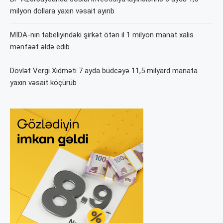
milyon dollara yaxın vəsait ayırıb
MİDA-nın tabeliyindəki şirkət ötən il 1 milyon manat xalis
mənfəət əldə edib
Dövlət Vergi Xidməti 7 ayda büdcəyə 11,5 milyard manata
yaxın vəsait köçürüb