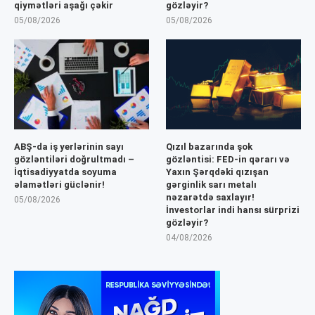
qiymətləri aşağı çəkir
gözləyir?
05/08/2026
05/08/2026
ABŞ-da iş yerlərinin sayı
Qızıl bazarında şok
gözləntiləri doğrultmadı –
gözləntisi: FED-in qərarı və
İqtisadiyyatda soyuma
Yaxın Şərqdəki qızışan
əlamətləri güclənir!
gərginlik sarı metalı
nəzarətdə saxlayır!
05/08/2026
İnvestorlar indi hansı sürprizi
gözləyir?
04/08/2026