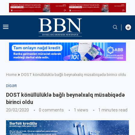
»
Home
DOST könüllülüklə bağlı beynəlxalq müsabiqədə birinci oldu
DIGƏR
DOST könüllülüklə bağlı beynəlxalq müsabiqədə
birinci oldu
20/02/2020
0 comments
1
views
1 minutes read