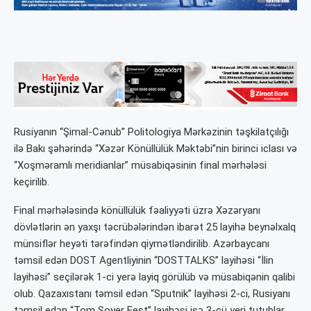
Rusiyanın “Şimal-Cənub” Politologiya Mərkəzinin təşkilatçılığı
ilə Bakı şəhərində “Xəzər Könüllülük Məktəbi”nin birinci iclası və
“Xoşməramlı meridianlar” müsabiqəsinin final mərhələsi
keçirilib.
Final mərhələsində könüllülük fəaliyyəti üzrə Xəzəryanı
dövlətlərin ən yaxşı təcrübələrindən ibarət 25 layihə beynəlxalq
münsiflər heyəti tərəfindən qiymətləndirilib. Azərbaycanı
təmsil edən DOST Agentliyinin “DOSTTALKS” layihəsi “İlin
layihəsi” seçilərək 1-ci yerə layiq görülüb və müsabiqənin qalibi
olub. Qazaxıstanı təmsil edən “Sputnik” layihəsi 2-ci, Rusiyanı
təmsil edən “Tom Soyer Fest” layihəsi isə 3-cü yeri tutublar.