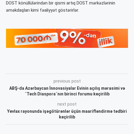
DOST könüllülərindən bir qismi artıq DOST mərkəzlərinin
əməkdaşları kimi fəaliyyət göstərirlər.
previous post
ABŞ-da Azərbaycan İnnovasiyalar Evinin açılış mərasimi və
˝Tech Diaspora˝nın birinci forumu keçirilib
next post
Yevlax rayonunda işəgötürənlər üçün maarifləndirmə tədbiri
keçirilib