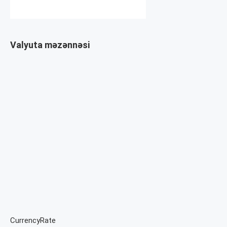
Valyuta məzənnəsi
CurrencyRate