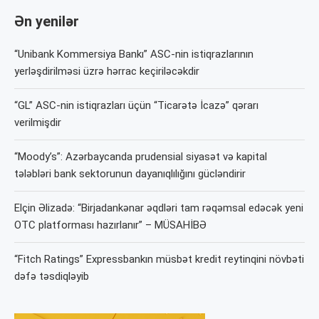
Ən yenilər
“Unibank Kommersiya Bankı” ASC-nin istiqrazlarının
yerləşdirilməsi üzrə hərrac keçiriləcəkdir
“GL” ASC-nin istiqrazları üçün “Ticarətə İcazə” qərarı
verilmişdir
“Moody’s”: Azərbaycanda prudensial siyasət və kapital
tələbləri bank sektorunun dayanıqlılığını gücləndirir
Elçin Əlizadə: “Birjadankənar əqdləri tam rəqəmsal edəcək yeni
OTC platforması hazırlanır” – MÜSAHİBƏ
“Fitch Ratings” Expressbankın müsbət kredit reytinqini növbəti
dəfə təsdiqləyib