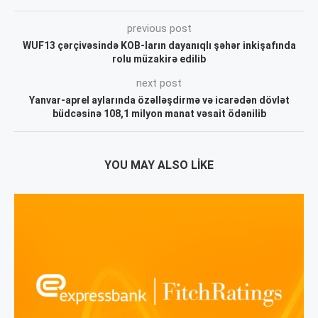
previous post
WUF13 çərçivəsində KOB-ların dayanıqlı şəhər inkişafında
rolu müzakirə edilib
next post
Yanvar-aprel aylarında özəlləşdirmə və icarədən dövlət
büdcəsinə 108,1 milyon manat vəsait ödənilib
YOU MAY ALSO LIKE