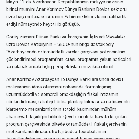
Mayın 21-də Azərbaycan Respublikasının maliyyə nazirinin
birinci müavini Anar Kərimov Dünya Bankının Dövlət sektoru
üzrə baş mütəxəssisi xanım Fabienne Mroczkanın rəhbərlik
etdiyi nümayəndə heyəti ilə görüşüb.
Görüş zamanı Dünya Bankı və İsveçrənin İqtisadi Məsələlər
üzrə Dövlət Katibliyinin – SECO-nun birgə dəstəklədiyi
“Azərbaycanda ortamüddətli xərclər çərçivəsi potensialının
gücləndirilməsi proqramı”nın icrası, proqramın yekun nəticələri
və gələcək əməkdaşlıq perspektivləri müzakirə olunub.
Anar Kərimov Azərbaycan ilə Dünya Bankı arasında dövlət
maliyyəsinin idarə olunması sahəsində formalaşmış
uzunmüddətli və səmərəli əməkdaşlığın fiskal intizamın
gücləndirilməsi, strateji büdcə planlaşdırılması və nəticəyönlü
idarəetmə mexanizmlərinin tətbiqi baxımından mühüm
əhəmiyyət daşıdığını bildirib. Qeyd olunub ki, həyata keçirilən
proqram çərçivəsində ölkədə ortamüddətli fiskal çərçivənin
möhkəmləndirilməsi, strateji büdcə təcrübələrinin
təkmilləşdirilməsi və proqram əsaslı büdcə yanaşmasına