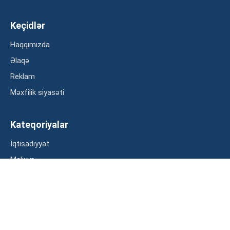
Keçidlər
Haqqımızda
Əlaqə
Reklam
Məxfilik siyasəti
Kateqoriyalar
İqtisadiyyat
Maliyyə
Müsahibə
Statistika
Abunə ol