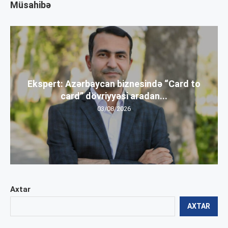
Müsahibə
Ekspert: Azərbaycan biznesində “Card to
card” dövriyyəsi aradan...
03/08/2026
Axtar
AXTAR