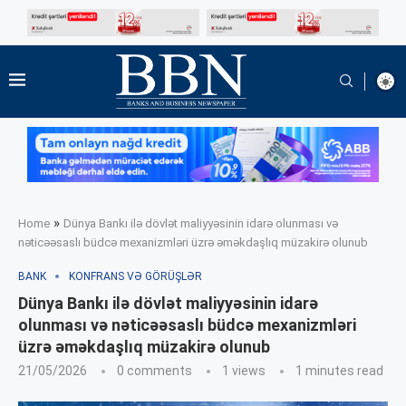
»
Home
Dünya Bankı ilə dövlət maliyyəsinin idarə olunması və
nəticəəsaslı büdcə mexanizmləri üzrə əməkdaşlıq müzakirə olunub
BANK
KONFRANS VƏ GÖRÜŞLƏR
Dünya Bankı ilə dövlət maliyyəsinin idarə
olunması və nəticəəsaslı büdcə mexanizmləri
üzrə əməkdaşlıq müzakirə olunub
21/05/2026
0 comments
1
views
1 minutes read