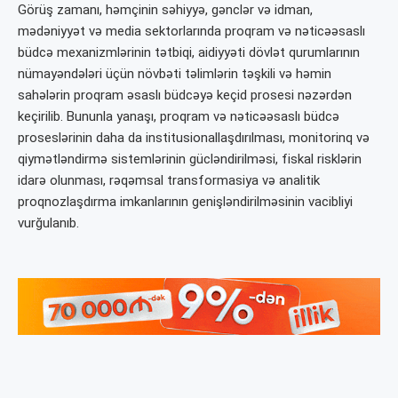
Görüş zamanı, həmçinin səhiyyə, gənclər və idman,
mədəniyyət və media sektorlarında proqram və nəticəəsaslı
büdcə mexanizmlərinin tətbiqi, aidiyyəti dövlət qurumlarının
nümayəndələri üçün növbəti təlimlərin təşkili və həmin
sahələrin proqram əsaslı büdcəyə keçid prosesi nəzərdən
keçirilib. Bununla yanaşı, proqram və nəticəəsaslı büdcə
proseslərinin daha da institusionallaşdırılması, monitorinq və
qiymətləndirmə sistemlərinin gücləndirilməsi, fiskal risklərin
idarə olunması, rəqəmsal transformasiya və analitik
proqnozlaşdırma imkanlarının genişləndirilməsinin vacibliyi
vurğulanıb.