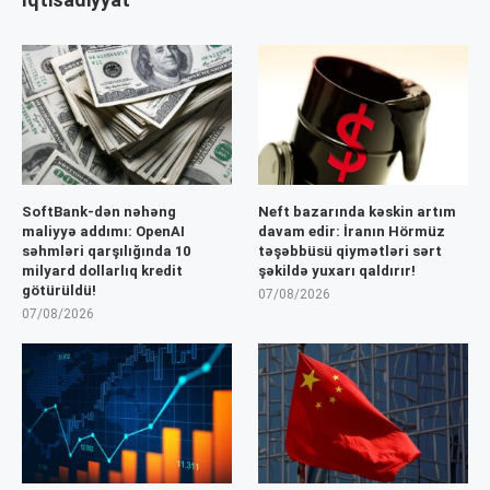
SoftBank-dən nəhəng
Neft bazarında kəskin artım
maliyyə addımı: OpenAI
davam edir: İranın Hörmüz
səhmləri qarşılığında 10
təşəbbüsü qiymətləri sərt
milyard dollarlıq kredit
şəkildə yuxarı qaldırır!
götürüldü!
07/08/2026
07/08/2026