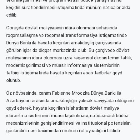
keçidin sürətləndirilməsi istiqamətində mühüm nəticələr əldə
edilib.
Görüşdə dövlət maliyyəsinin idarə olunması sahəsində
rəqəmsallaşma və rəqəmsal transformasiya istiqamətində
Dünya Bankı ilə həyata keçirilən əməkdaşlıq çərçivəsində
görülən işlər də diqqət mərkəzində olub. Bu çərçivədə dövlət
maliyyəsinin idarə olunması üzrə rəqəmsal ekosistemin təhlili,
modernləşdirilməsi və müasir informasiya sistemlərinin
tətbiqi istiqamətində həyata keçirilən əsas tədbirlər qeyd
olunub.
Öz növbəsində, xanım Fabienne Mroczka Dünya Bankı ilə
Azərbaycan arasında əməkdaşlığın yüksək səviyyədə olduğunu
qeyd edərək, həyata keçirilən islahatların dövlət maliyyə
idarəetmə sisteminin müasirləşdirilməsi, nəticəəsaslı büdcə
mexanizmlərinin genişləndirilməsi və institusional potensialın
gücləndirilməsi baxımından mühüm rol oynadığını bildirib.