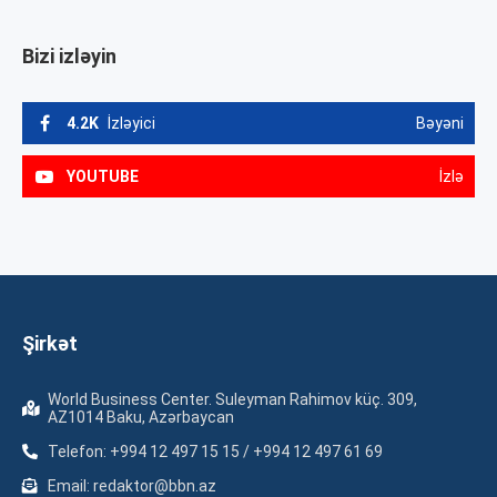
Bizi izləyin
4.2K
İzləyici
Bəyəni
YOUTUBE
İzlə
Şirkət
World Business Center. Suleyman Rahimov küç. 309,
AZ1014 Baku, Azərbaycan
Telefon: +994 12 497 15 15 / +994 12 497 61 69
Email: redaktor@bbn.az