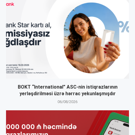
BOKT “International” ASC-nin istiqrazlarının
yerləşdirilməsi üzrə hərrac yekunlaşmışdır
06/08/2026