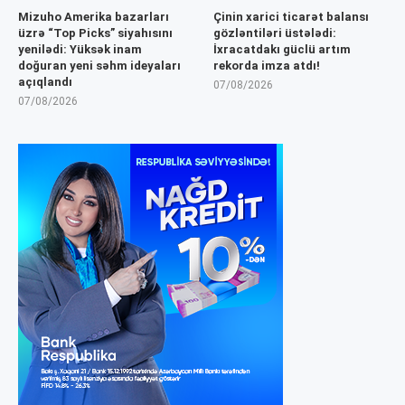
Mizuho Amerika bazarları
Çinin xarici ticarət balansı
üzrə “Top Picks” siyahısını
gözləntiləri üstələdi:
yenilədi: Yüksək inam
İxracatdakı güclü artım
doğuran yeni səhm ideyaları
rekorda imza atdı!
açıqlandı
07/08/2026
07/08/2026