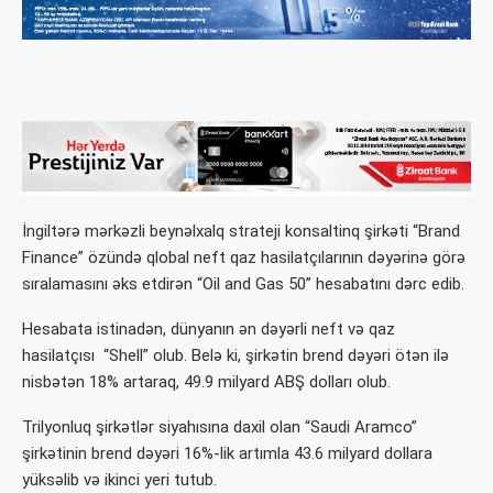
İngiltərə mərkəzli beynəlxalq strateji konsaltinq şirkəti “Brand
Finance” özündə qlobal neft qaz hasilatçılarının dəyərinə görə
sıralamasını əks etdirən “Oil and Gas 50” hesabatını dərc edib.
Hesabata istinadən, dünyanın ən dəyərli neft və qaz
hasilatçısı “Shell” olub. Belə ki, şirkətin brend dəyəri ötən ilə
nisbətən 18% artaraq, 49.9 milyard ABŞ dolları olub.
Trilyonluq şirkətlər siyahısına daxil olan “Saudi Aramco”
şirkətinin brend dəyəri 16%-lik artımla 43.6 milyard dollara
yüksəlib və ikinci yeri tutub.