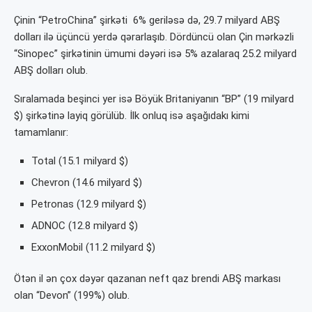
Çinin “PetroChina” şirkəti 6% geriləsə də, 29.7 milyard ABŞ
dolları ilə üçüncü yerdə qərarlaşıb. Dördüncü olan Çin mərkəzli
“Sinopec” şirkətinin ümumi dəyəri isə 5% azalaraq 25.2 milyard
ABŞ dolları olub.
Sıralamada beşinci yer isə Böyük Britaniyanın “BP” (19 milyard
$) şirkətinə layiq görülüb. İlk onluq isə aşağıdakı kimi
tamamlanır:
Total (15.1 milyard $)
Chevron (14.6 milyard $)
Petronas (12.9 milyard $)
ADNOC (12.8 milyard $)
ExxonMobil (11.2 milyard $)
Ötən il ən çox dəyər qazanan neft qaz brendi ABŞ markası
olan “Devon” (199%) olub.