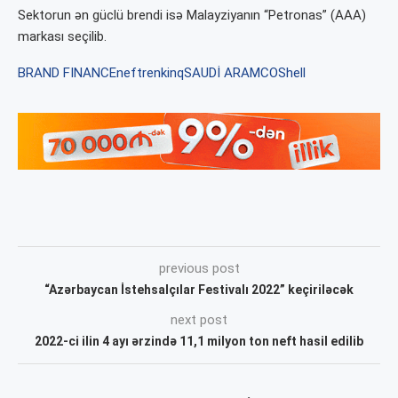
Sektorun ən güclü brendi isə Malayziyanın “Petronas” (AAA)
markası seçilib.
BRAND FINANCE
neft
renkinq
SAUDİ ARAMCO
Shell
previous post
“Azərbaycan İstehsalçılar Festivalı 2022” keçiriləcək
next post
2022-ci ilin 4 ayı ərzində 11,1 milyon ton neft hasil edilib