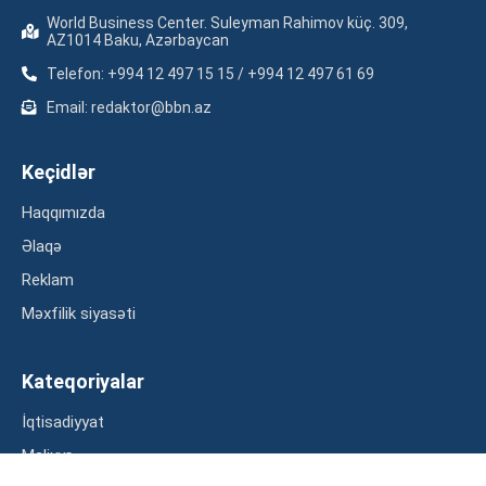
World Business Center. Suleyman Rahimov küç. 309,
AZ1014 Baku, Azərbaycan
Telefon: +994 12 497 15 15 / +994 12 497 61 69
Email: redaktor@bbn.az
Keçidlər
Haqqımızda
Əlaqə
Reklam
Məxfilik siyasəti
Kateqoriyalar
İqtisadiyyat
Maliyyə