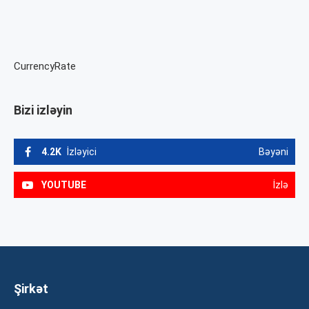
CurrencyRate
Bizi izləyin
4.2K
İzləyici
Bəyəni
YOUTUBE
İzlə
Şirkət