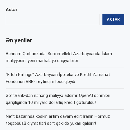
Axtar
AXTAR
Ən yenilər
Bəhnam Qurbanzadə: Süni intellekt Azərbaycanda İslam
maliyyəsini yeni mərhələyə daşıya bilər
“Fitch Ratings” Azərbaycan İpoteka və Kredit Zəmanət
Fondunun BBB- reytinqini təsdiqləyib
SoftBank-dən nəhəng maliyyə addımı: OpenAI səhmləri
qarşılığında 10 milyard dollarlıq kredit götürüldü!
Neft bazarında kəskin artım davam edir: İranın Hörmüz
təşəbbüsü qiymətləri sərt şəkildə yuxarı qaldırır!