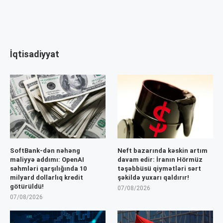
İqtisadiyyat
SoftBank-dən nəhəng
Neft bazarında kəskin artım
maliyyə addımı: OpenAI
davam edir: İranın Hörmüz
səhmləri qarşılığında 10
təşəbbüsü qiymətləri sərt
milyard dollarlıq kredit
şəkildə yuxarı qaldırır!
götürüldü!
07/08/2026
07/08/2026