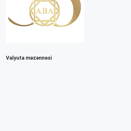
Valyuta məzənnəsi