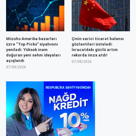
Mizuho Amerika bazarları
Çinin xarici ticarət balansı
üzrə “Top Picks” siyahısını
gözləntiləri üstələdi:
yenilədi: Yüksək inam
İxracatdakı güclü artım
doğuran yeni səhm ideyaları
rekorda imza atdı!
açıqlandı
07/08/2026
07/08/2026