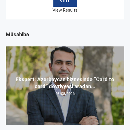
View Results
Müsahibə
Ekspert: Azərbaycan biznesində “Card to
card” dövriyyəsi aradan...
03/08/2026