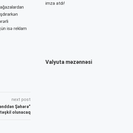
imza atdı!
mağazalardan
aşdırarkən
rərli
çün isə reklam
Valyuta məzənnəsi
next post
“Kənddən Şəhərə”
təşkil olunacaq