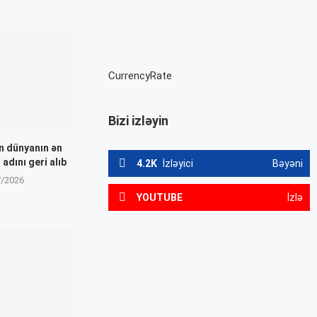
CurrencyRate
Bizi izləyin
n dünyanın ən
 adını geri alıb
4.2K
İzləyici
Bəyəni
7/2026
YOUTUBE
İzlə