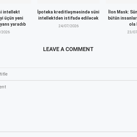
i intellekt
İpoteka kreditləşməsində süni
İlon Mask: Süni
yi üçün yeni
intellektdən istifadə ediləcək
bütün insanlar
lyans yaradıb
ola 
24/07/2026
/2026
23/0
LEAVE A COMMENT