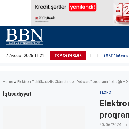
7 Avqust 2026 11:21
TOP XƏBƏRLƏR
BOKT “Internati
»
Home
Elektron Təhlükəsizlik Xidmətindən “Adware” proqramı ilə bağlı – X
TEXNO
İqtisadiyyat
Elektro
proqram
20/06/2024