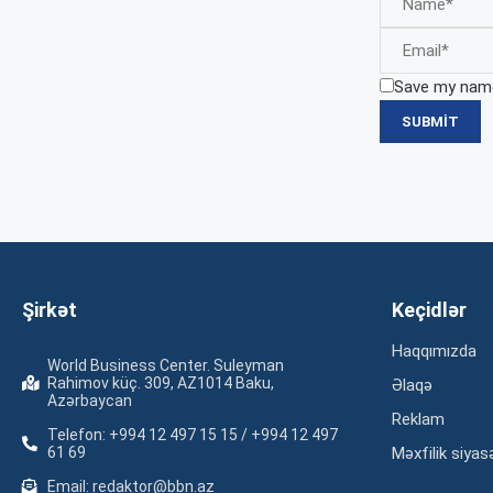
Save my name,
Şirkət
Keçidlər
Haqqımızda
World Business Center. Suleyman
Rahimov küç. 309, AZ1014 Baku,
Əlaqə
Azərbaycan
Reklam
Telefon: +994 12 497 15 15 / +994 12 497
61 69
Məxfilik siyas
Email: redaktor@bbn.az