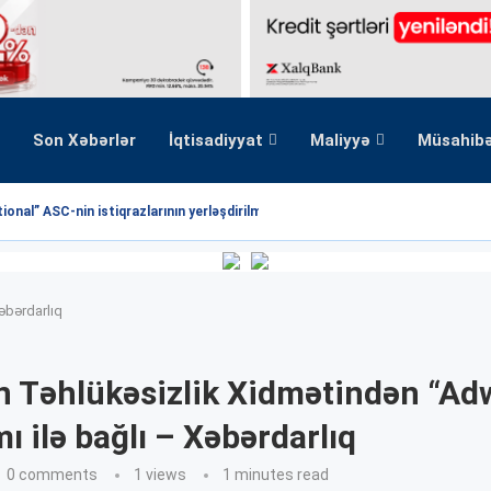
Son Xəbərlər
İqtisadiyyat
Maliyyə
Müsahib
onal” ASC-nin istiqrazlarının yerləşdirilməsi üzrə hərrac yekunlaşmışdır
əbərdarlıq
n Təhlükəsizlik Xidmətindən “Ad
ı ilə bağlı – Xəbərdarlıq
0 comments
1
views
1 minutes read