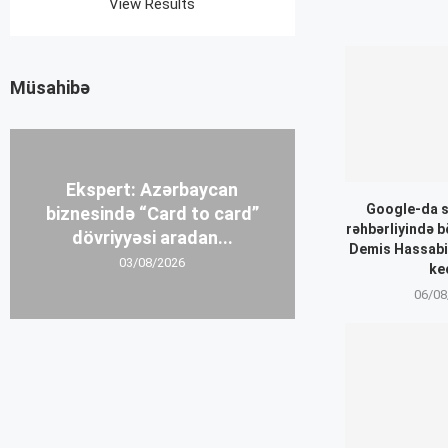
View Results
Müsahibə
Ekspert: Azərbaycan
Google-da sü
biznesində “Card to card”
rəhbərliyində b
dövriyyəsi aradan...
Demis Hassabis
03/08/2026
ke
06/08