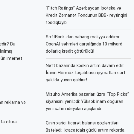
“Fitch Ratings” Azərbaycan İpoteka və
Kredit Zəmanət Fondunun BBB- reytinqini
təsdiqləyib
SoftBank-dən nəhəng maliyyə addımı:
edir? Bu
OpenAI səhmləri qarşılığında 10 milyard
ırılmış
dollarlıq kredit götürüldü!
çün internet
Neft bazarında kəskin artım davam edir:
İranın Hörmüz təşəbbüsü qiymətləri sərt
şəkildə yuxarı qaldırır!
Mizuho Amerika bazarları üzrə “Top Picks”
siyahısını yenilədi: Yüksək inam doğuran
dan reklama və
yeni səhm ideyaları açıqlandı
əfə ötürə,
Çinin xarici ticarət balansı gözləntiləri
üstələdi: İxracatdakı güclü artım rekorda