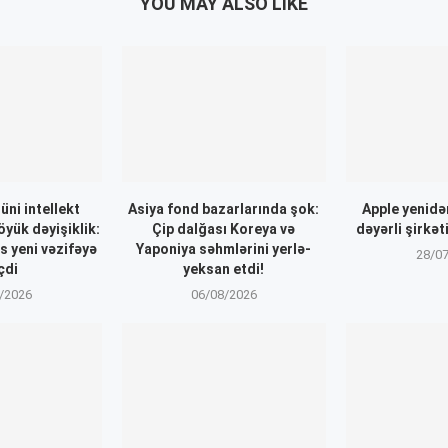
YOU MAY ALSO LIKE
ni intellekt
Asiya fond bazarlarında şok:
Apple yenidə
öyük dəyişiklik:
Çip dalğası Koreya və
dəyərli şirkəti
 yeni vəzifəyə
Yaponiya səhmlərini yerlə-
28/0
çdi
yeksan etdi!
/2026
06/08/2026