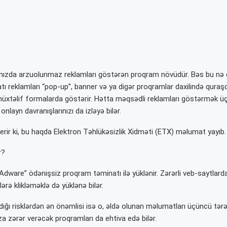
nızda arzuolunmaz reklamları göstərən proqram növüdür. Bəs bu nə 
ı reklamları “pop-up”, banner və ya digər proqramlar daxilində quraşd
müxtəlif formalarda göstərir. Hətta məqsədli reklamları göstərmək ü
 onlayn davranışlarınızı da izləyə bilər.
erir ki, bu haqda Elektron Təhlükəsizlik Xidməti (ETX) məlumat yayıb.
r?
“Adware” ödənişsiz proqram təminatı ilə yüklənir. Zərərli veb-saytlar
lərə klikləməklə də yüklənə bilər.
dığı risklərdən ən önəmlisi isə o, əldə olunan məlumatları üçüncü tər
ıza zərər verəcək proqramları da ehtiva edə bilər.