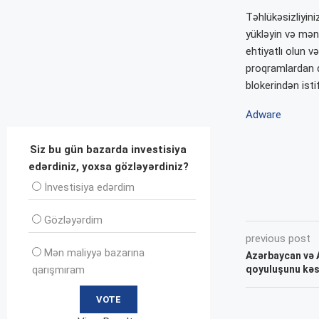
Təhlükəsizliyin
yükləyin və mən
ehtiyatlı olun v
proqramlardan q
blokerindən isti
Adware
Siz bu gün bazarda investisiya
edərdiniz, yoxsa gözləyərdiniz?
İnvеstisiya edərdim
Gözləyərdim
previous post
Mən maliyyə bazarına
Azərbaycan və A
qoyuluşunu kəsk
qarışmıram