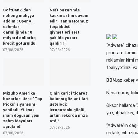
SoftBank-dən
Neft bazarında
nəhəng maliyyə
kəskin artım davam
addımı: OpenAI
edir: İranın Hörmüz
səhmləri
təşəbbüsü
qarşılığında 10
qiymətləri sərt
milyard dollarlıq
şəkildə yuxarı
kredit götürüldü!
qaldırır!
“Adware” cihazı
07/08/2026
07/08/2026
proqram təminat
reklamlar kimi 
fəaliyyətinizi və
BBN.az
xəbər v
Necə quraşdırılı
Mizuho Amerika
Çinin xarici ticarət
bazarları üzrə “Top
balansı gözləntiləri
Picks” siyahısını
üstələdi:
Əksər hallarda 
yenilədi: Yüksək
İxracatdakı güclü
ya şübhəli keçid
inam doğuran yeni
artım rekorda imza
səhm ideyaları
atdı!
“Adware”in daşı
açıqlandı
07/08/2026
üstəlik, cihazın
07/08/2026