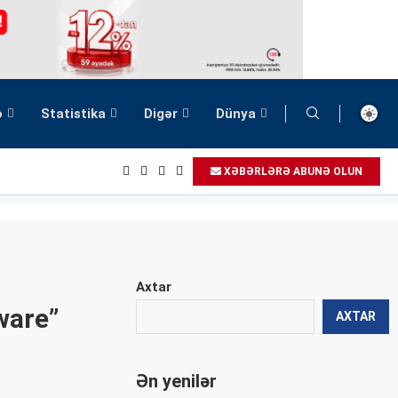
ə
Statistika
Digər
Dünya
XƏBƏRLƏRƏ ABUNƏ OLUN
Axtar
ware”
AXTAR
Ən yenilər