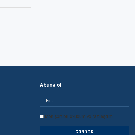
Abunə ol
Mən şərtləri oxudum və razılaşdım