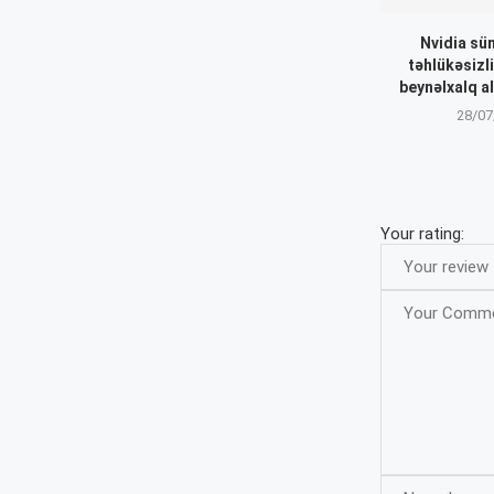
Nvidia sün
təhlükəsizli
beynəlxalq a
28/07
Your rating: