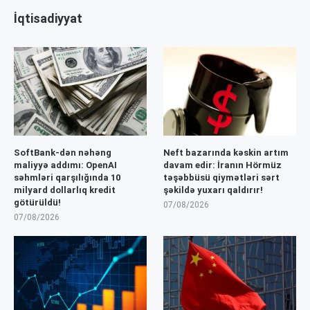
İqtisadiyyat
SoftBank-dən nəhəng
Neft bazarında kəskin artım
maliyyə addımı: OpenAI
davam edir: İranın Hörmüz
səhmləri qarşılığında 10
təşəbbüsü qiymətləri sərt
milyard dollarlıq kredit
şəkildə yuxarı qaldırır!
götürüldü!
07/08/2026
07/08/2026