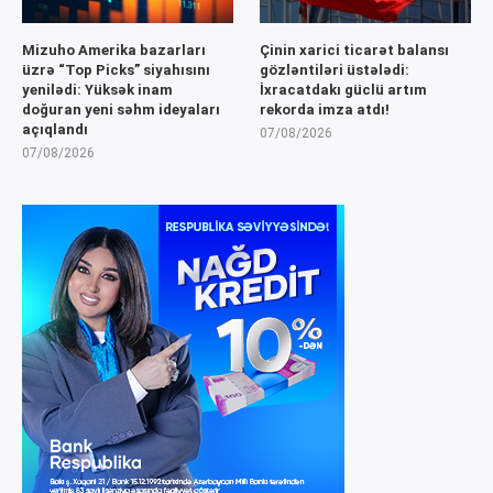
Mizuho Amerika bazarları
Çinin xarici ticarət balansı
üzrə “Top Picks” siyahısını
gözləntiləri üstələdi:
yenilədi: Yüksək inam
İxracatdakı güclü artım
doğuran yeni səhm ideyaları
rekorda imza atdı!
açıqlandı
07/08/2026
07/08/2026