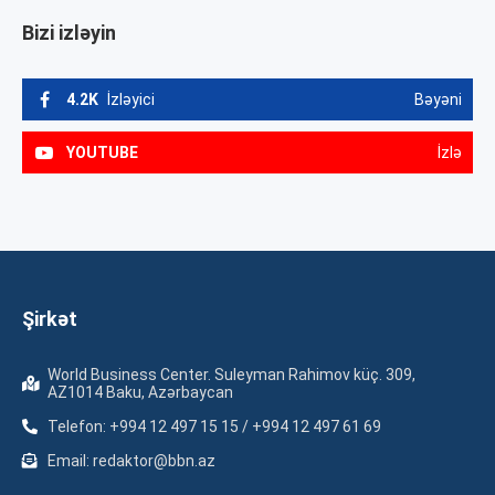
Bizi izləyin
4.2K
İzləyici
Bəyəni
YOUTUBE
İzlə
Şirkət
World Business Center. Suleyman Rahimov küç. 309,
AZ1014 Baku, Azərbaycan
Telefon: +994 12 497 15 15 / +994 12 497 61 69
Email: redaktor@bbn.az