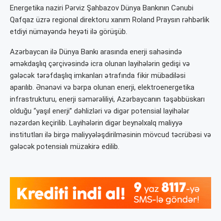
Energetika naziri Pərviz Şahbazov Dünya Bankının Cənubi
Qafqaz üzrə regional direktoru xanım Roland Praysın rəhbərlik
etdiyi nümayəndə heyəti ilə görüşüb.
Azərbaycan ilə Dünya Bankı arasında enerji sahəsində
əməkdaşlıq çərçivəsində icra olunan layihələrin gedişi və
gələcək tərəfdaşlıq imkanları ətrafında fikir mübadiləsi
aparılıb. Ənənəvi və bərpa olunan enerji, elektroenergetika
infrastrukturu, enerji səmərəliliyi, Azərbaycanın təşəbbüskarı
olduğu “yaşıl enerji” dəhlizləri və digər potensial layihələr
nəzərdən keçirilib. Layihələrin digər beynəlxalq maliyyə
institutları ilə birgə maliyyələşdirilməsinin mövcud təcrübəsi və
gələcək potensialı müzakirə edilib.