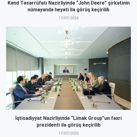
Kənd Təsərrüfatı Nazirliyində “John Deere” şirkətinin
nümayəndə heyəti ilə görüş keçirilib
17/07/2026
İqtisadiyyat Nazirliyində “Limak Group”un fəxri
prezidenti ilə görüş keçirilib
17/07/2026