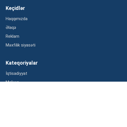
Keçidlər
Haqqımızda
Əlaqə
Reklam
Məxfilik siyasəti
Kateqoriyalar
İqtisadiyyat
Maliyyə
Müsahibə
Statistika
Abunə ol