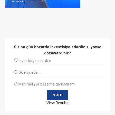
Siz bu gün bazarda investisiya edərdiniz, yoxsa
gözləyərdiniz?
İnvеstisiya edərdim
Gözləyərdim
Mən maliyyə bazarına qarışmıram
View Results