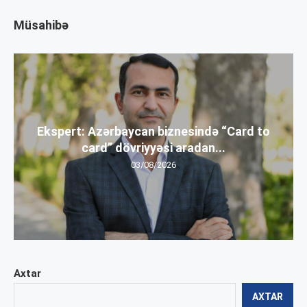
Müsahibə
Ekspert: Azərbaycan biznesində “Card to
card” dövriyyəsi aradan...
03/08/2026
Axtar
AXTAR