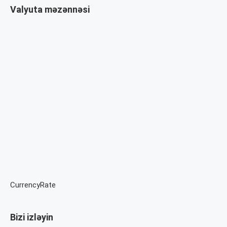
Valyuta məzənnəsi
CurrencyRate
Bizi izləyin