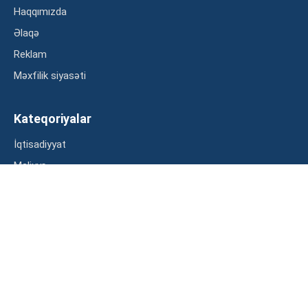
Haqqımızda
Əlaqə
Reklam
Məxfilik siyasəti
Kateqoriyalar
İqtisadiyyat
Maliyyə
Müsahibə
Statistika
Abunə ol