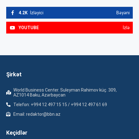
4.2K
İzləyici
Bəyəni
YOUTUBE
İzlə
Şirkət
World Business Center. Suleyman Rahimov küç. 309,
AZ1014 Baku, Azərbaycan
Telefon: +994 12 497 15 15 / +994 12 497 61 69
Email: redaktor@bbn.az
Keçidlər