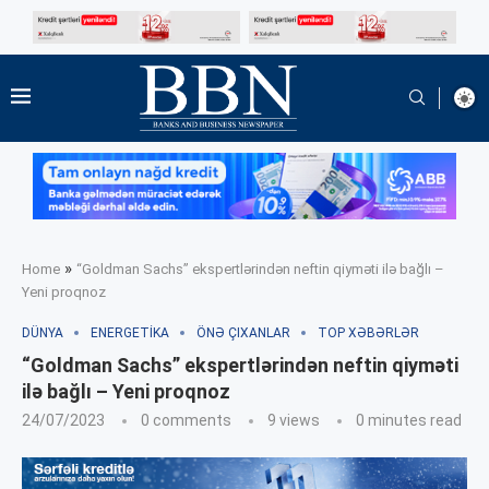
»
Home
“Goldman Sachs” ekspertlərindən neftin qiyməti ilə bağlı –
Yeni proqnoz
DÜNYA
ENERGETIKA
ÖNƏ ÇIXANLAR
TOP XƏBƏRLƏR
“Goldman Sachs” ekspertlərindən neftin qiyməti
ilə bağlı – Yeni proqnoz
24/07/2023
0 comments
9
views
0 minutes read