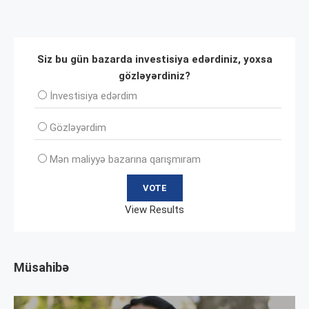
Siz bu gün bazarda investisiya edərdiniz, yoxsa
gözləyərdiniz?
İnvеstisiya edərdim
Gözləyərdim
Mən maliyyə bazarına qarışmıram
View Results
Müsahibə