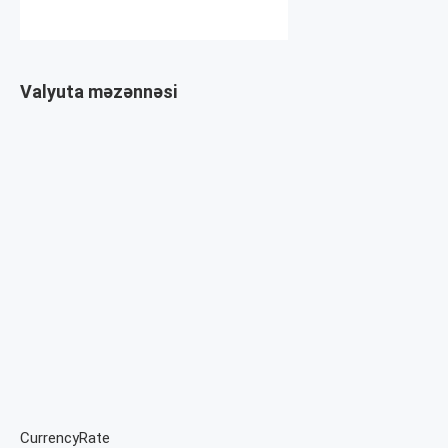
Valyuta məzənnəsi
CurrencyRate