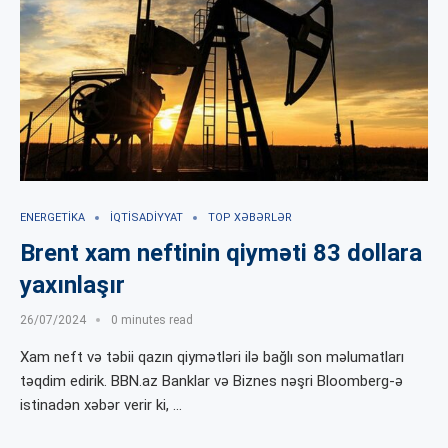
ENERGETIKA
İQTISADIYYAT
TOP XƏBƏRLƏR
Brent xam neftinin qiyməti 83 dollara
yaxınlaşır
26/07/2024
0 minutes read
Xam neft və təbii qazın qiymətləri ilə bağlı son məlumatları
təqdim edirik. BBN.az Banklar və Biznes nəşri Bloomberg-ə
istinadən xəbər verir ki, …