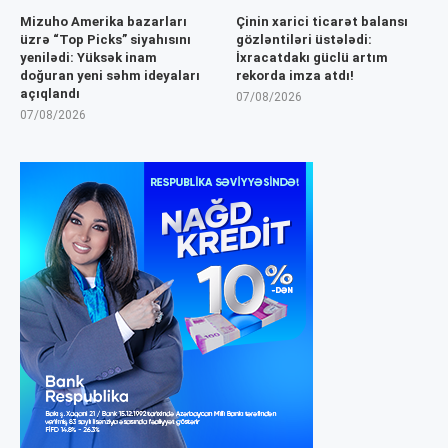
Mizuho Amerika bazarları
Çinin xarici ticarət balansı
üzrə “Top Picks” siyahısını
gözləntiləri üstələdi:
yenilədi: Yüksək inam
İxracatdakı güclü artım
doğuran yeni səhm ideyaları
rekorda imza atdı!
açıqlandı
07/08/2026
07/08/2026