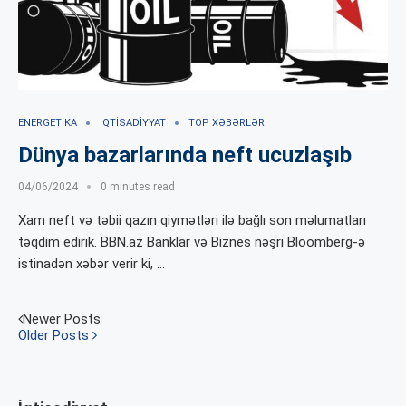
ENERGETIKA
İQTISADIYYAT
TOP XƏBƏRLƏR
Dünya bazarlarında neft ucuzlaşıb
04/06/2024
0 minutes read
Xam neft və təbii qazın qiymətləri ilə bağlı son məlumatları
təqdim edirik. BBN.az Banklar və Biznes nəşri Bloomberg-ə
istinadən xəbər verir ki, …
Newer Posts
Older Posts