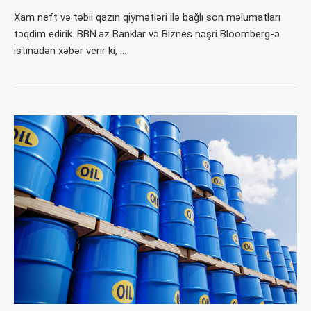
Xam neft və təbii qazın qiymətləri ilə bağlı son məlumatları
təqdim edirik. BBN.az Banklar və Biznes nəşri Bloomberg-ə
istinadən xəbər verir ki, …