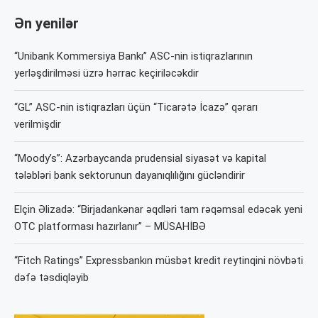
Ən yenilər
“Unibank Kommersiya Bankı” ASC-nin istiqrazlarının
yerləşdirilməsi üzrə hərrac keçiriləcəkdir
“GL” ASC-nin istiqrazları üçün “Ticarətə İcazə” qərarı
verilmişdir
“Moody’s”: Azərbaycanda prudensial siyasət və kapital
tələbləri bank sektorunun dayanıqlılığını gücləndirir
Elçin Əlizadə: “Birjadankənar əqdləri tam rəqəmsal edəcək yeni
OTC platforması hazırlanır” – MÜSAHİBƏ
“Fitch Ratings” Expressbankın müsbət kredit reytinqini növbəti
dəfə təsdiqləyib