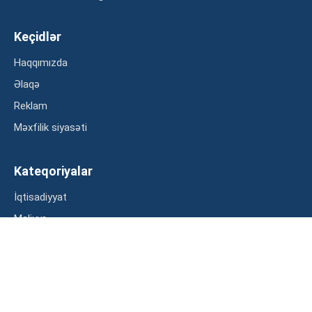
Keçidlər
Haqqımızda
Əlaqə
Reklam
Məxfilik siyasəti
Kateqoriyalar
İqtisadiyyat
Maliyyə
Müsahibə
Statistika
Abunə ol