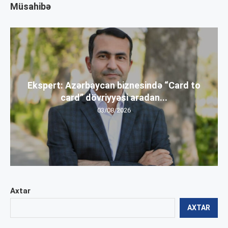
Müsahibə
Ekspert: Azərbaycan biznesində “Card to
card” dövriyyəsi aradan...
03/08/2026
Axtar
AXTAR