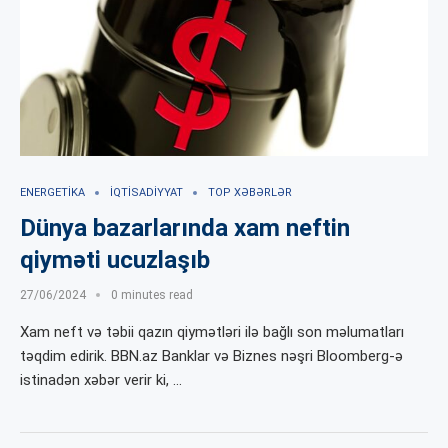
ENERGETIKA
İQTISADIYYAT
TOP XƏBƏRLƏR
Dünya bazarlarında xam neftin
qiyməti ucuzlaşıb
27/06/2024
0 minutes read
Xam neft və təbii qazın qiymətləri ilə bağlı son məlumatları
təqdim edirik. BBN.az Banklar və Biznes nəşri Bloomberg-ə
istinadən xəbər verir ki, …