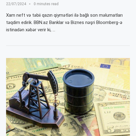
22/07/2024
0 minutes read
Xam neft və təbii qazın qiymətləri ilə bağlı son məlumatları
təqdim edirik. BBN.az Banklar və Biznes nəşri Bloomberg-ə
istinadən xəbər verir ki, …