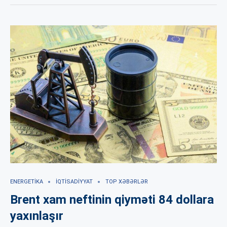
ENERGETIKA
İQTISADIYYAT
TOP XƏBƏRLƏR
Brent xam neftinin qiyməti 84 dollara
yaxınlaşır