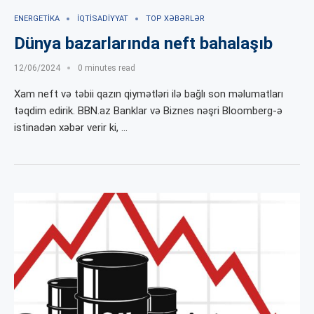
ENERGETIKA
İQTISADIYYAT
TOP XƏBƏRLƏR
Dünya bazarlarında neft bahalaşıb
12/06/2024
0 minutes read
Xam neft və təbii qazın qiymətləri ilə bağlı son məlumatları
təqdim edirik. BBN.az Banklar və Biznes nəşri Bloomberg-ə
istinadən xəbər verir ki, …