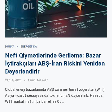
DÜNYA
ENERGETIKA
Neft Qiymətlərində Geriləmə: Bazar
İştirakçıları ABŞ-İran Riskini Yenidən
Dəyərləndirir
21/04/2026
1 minutes read
Qlobal enerji bazarlarında ABŞ xam neftinin fyuçersləri (WTI)
Asiya ticarət sessiyasında təxminən 2% dəyər itirib. Hazırda
WTI markalı neftin bir barreli 88.05 …