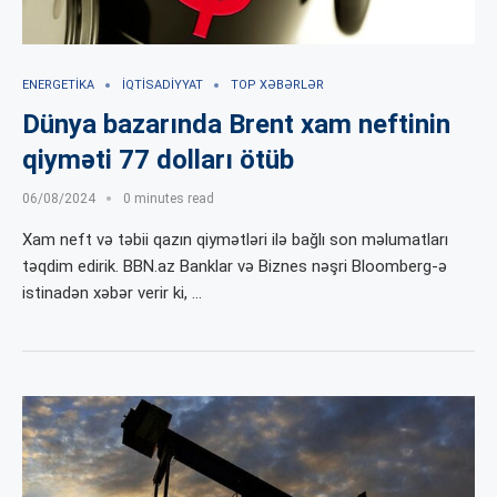
ENERGETIKA
İQTISADIYYAT
TOP XƏBƏRLƏR
Dünya bazarında Brent xam neftinin
qiyməti 77 dolları ötüb
06/08/2024
0 minutes read
Xam neft və təbii qazın qiymətləri ilə bağlı son məlumatları
təqdim edirik. BBN.az Banklar və Biznes nəşri Bloomberg-ə
istinadən xəbər verir ki, …