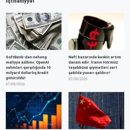
İqtisadiyyat
SoftBank-dən nəhəng
Neft bazarında kəskin artım
maliyyə addımı: OpenAI
davam edir: İranın Hörmüz
səhmləri qarşılığında 10
təşəbbüsü qiymətləri sərt
milyard dollarlıq kredit
şəkildə yuxarı qaldırır!
götürüldü!
07/08/2026
07/08/2026