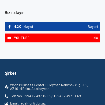
Bizi izləyin
4.2K
İzləyici
Bəyəni
YOUTUBE
İzlə
Şirkət
World Business Center. Suleyman Rahimov küç. 309,
AZ1014 Baku, Azərbaycan
Telefon: +994 12 497 15 15 / +994 12 497 61 69
Email: redaktor@bbn.az