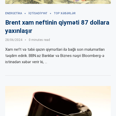
ENERGETIKA
İQTISADIYYAT
TOP XƏBƏRLƏR
Brent xam neftinin qiyməti 87 dollara
yaxınlaşır
28/06/2024
0 minutes read
Xam neft və təbii qazın qiymətləri ilə bağlı son məlumatları
təqdim edirik. BBN.az Banklar və Biznes nəşri Bloomberg-ə
istinadən xəbər verir ki, …