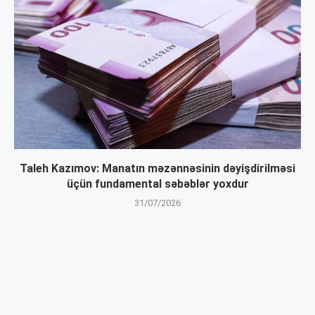
Taleh Kazımov: Manatın məzənnəsinin dəyişdirilməsi
üçün fundamental səbəblər yoxdur
31/07/2026