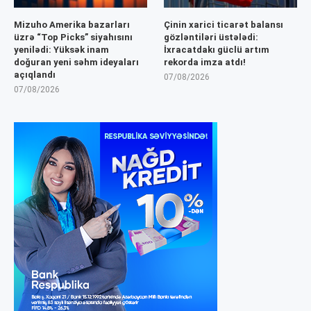
Mizuho Amerika bazarları
Çinin xarici ticarət balansı
üzrə “Top Picks” siyahısını
gözləntiləri üstələdi:
yenilədi: Yüksək inam
İxracatdakı güclü artım
doğuran yeni səhm ideyaları
rekorda imza atdı!
açıqlandı
07/08/2026
07/08/2026