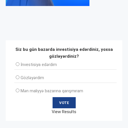
Siz bu gün bazarda investisiya edərdiniz, yoxsa
gözləyərdiniz?
İnvеstisiya edərdim
Gözləyərdim
Mən maliyyə bazarına qarışmıram
View Results