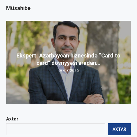
Müsahibə
Ekspert: Azərbaycan biznesində “Card to
card” dövriyyəsi aradan...
03/08/2026
Axtar
AXTAR