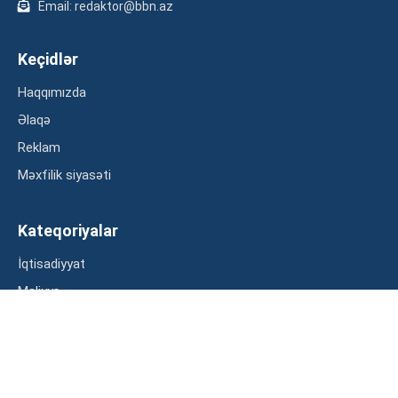
Email: redaktor@bbn.az
Keçidlər
Haqqımızda
Əlaqə
Reklam
Məxfilik siyasəti
Kateqoriyalar
İqtisadiyyat
Maliyyə
Müsahibə
Statistika