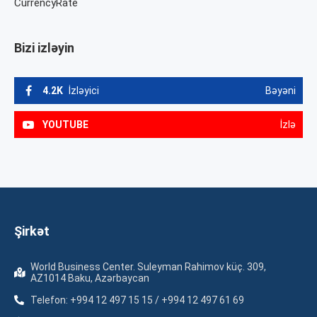
CurrencyRate
Bizi izləyin
4.2K
İzləyici
Bəyəni
YOUTUBE
İzlə
Şirkət
World Business Center. Suleyman Rahimov küç. 309,
AZ1014 Baku, Azərbaycan
Telefon: +994 12 497 15 15 / +994 12 497 61 69