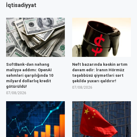
İqtisadiyyat
SoftBank-dən nəhəng
Neft bazarında kəskin artım
maliyyə addımı: OpenAI
davam edir: İranın Hörmüz
səhmləri qarşılığında 10
təşəbbüsü qiymətləri sərt
milyard dollarlıq kredit
şəkildə yuxarı qaldırır!
götürüldü!
07/08/2026
07/08/2026