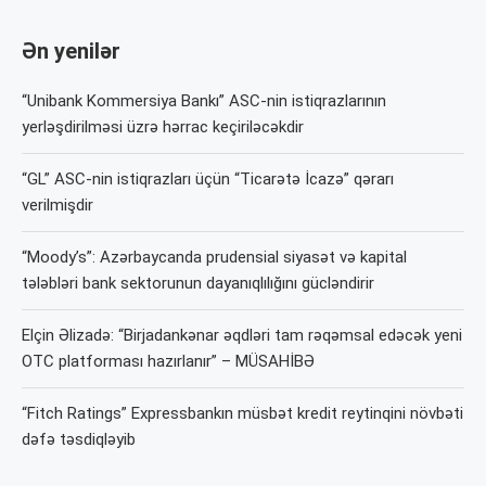
Ən yenilər
“Unibank Kommersiya Bankı” ASC-nin istiqrazlarının
yerləşdirilməsi üzrə hərrac keçiriləcəkdir
“GL” ASC-nin istiqrazları üçün “Ticarətə İcazə” qərarı
verilmişdir
“Moody’s”: Azərbaycanda prudensial siyasət və kapital
tələbləri bank sektorunun dayanıqlılığını gücləndirir
Elçin Əlizadə: “Birjadankənar əqdləri tam rəqəmsal edəcək yeni
OTC platforması hazırlanır” – MÜSAHİBƏ
“Fitch Ratings” Expressbankın müsbət kredit reytinqini növbəti
dəfə təsdiqləyib