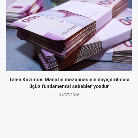
Taleh Kazımov: Manatın məzənnəsinin dəyişdirilməsi
üçün fundamental səbəblər yoxdur
31/07/2026