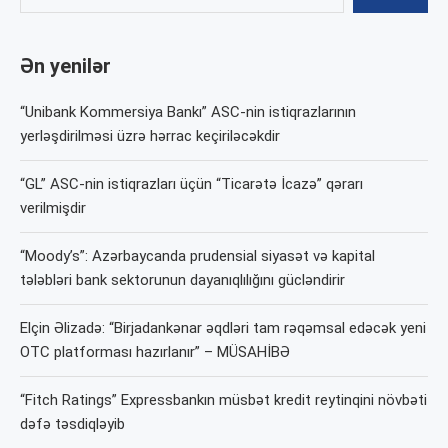
Ən yenilər
“Unibank Kommersiya Bankı” ASC-nin istiqrazlarının
yerləşdirilməsi üzrə hərrac keçiriləcəkdir
“GL” ASC-nin istiqrazları üçün “Ticarətə İcazə” qərarı
verilmişdir
“Moody’s”: Azərbaycanda prudensial siyasət və kapital
tələbləri bank sektorunun dayanıqlılığını gücləndirir
Elçin Əlizadə: “Birjadankənar əqdləri tam rəqəmsal edəcək yeni
OTC platforması hazırlanır” – MÜSAHİBƏ
“Fitch Ratings” Expressbankın müsbət kredit reytinqini növbəti
dəfə təsdiqləyib