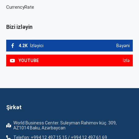
CurrencyRate
Bizi izləyin
4.2K
İzləyici
Bəyəni
YOUTUBE
İzlə
Şirkət
World Business Center. Suleyman Rahimov küç. 309,
AZ1014 Baku, Azərbaycan
Telefon: +994 12 497 15 15 / +994 12 497 61 69