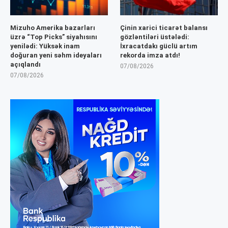
Mizuho Amerika bazarları
Çinin xarici ticarət balansı
üzrə “Top Picks” siyahısını
gözləntiləri üstələdi:
yenilədi: Yüksək inam
İxracatdakı güclü artım
doğuran yeni səhm ideyaları
rekorda imza atdı!
açıqlandı
07/08/2026
07/08/2026