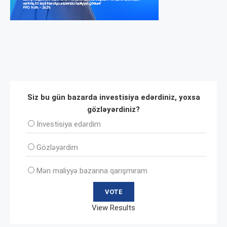
Siz bu gün bazarda investisiya edərdiniz, yoxsa
gözləyərdiniz?
İnvеstisiya edərdim
Gözləyərdim
Mən maliyyə bazarına qarışmıram
View Results