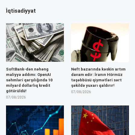
İqtisadiyyat
SoftBank-dən nəhəng
Neft bazarında kəskin artım
maliyyə addımı: OpenAI
davam edir: İranın Hörmüz
səhmləri qarşılığında 10
təşəbbüsü qiymətləri sərt
milyard dollarlıq kredit
şəkildə yuxarı qaldırır!
götürüldü!
07/08/2026
07/08/2026