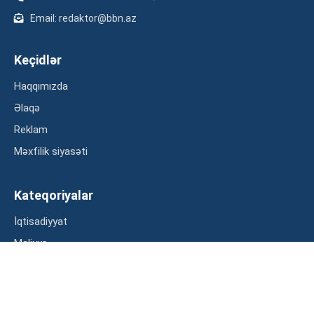
Email: redaktor@bbn.az
Keçidlər
Haqqımızda
Əlaqə
Reklam
Məxfilik siyasəti
Kateqoriyalar
İqtisadiyyat
Maliyyə
Müsahibə
Statistika