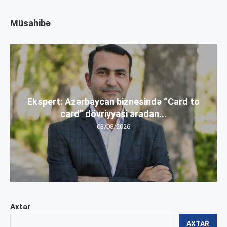
Müsahibə
Ekspert: Azərbaycan biznesində “Card to
card” dövriyyəsi aradan...
03/08/2026
Axtar
AXTAR