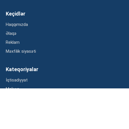
Keçidlər
Haqqımızda
Əlaqə
Reklam
Məxfilik siyasəti
Kateqoriyalar
İqtisadiyyat
Maliyyə
Müsahibə
Statistika
Abunə ol