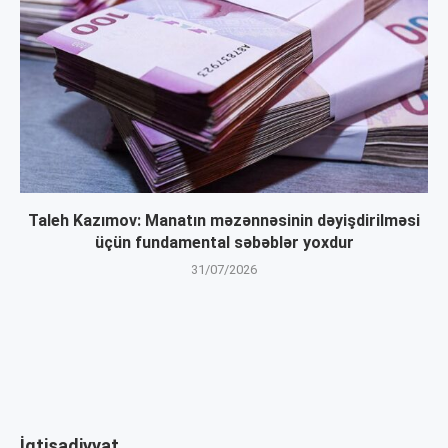
Taleh Kazımov: Manatın məzənnəsinin dəyişdirilməsi
üçün fundamental səbəblər yoxdur
31/07/2026
İqtisadiyyat