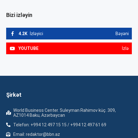
Bizi izləyin
4.2K
İzləyici
Bəyəni
YOUTUBE
İzlə
Şirkət
World Business Center. Suleyman Rahimov küç. 309,
AZ1014 Baku, Azərbaycan
Telefon: +994 12 497 15 15 / +994 12 497 61 69
Email: redaktor@bbn.az