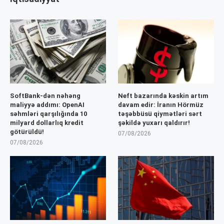
SoftBank-dən nəhəng
Neft bazarında kəskin artım
maliyyə addımı: OpenAI
davam edir: İranın Hörmüz
səhmləri qarşılığında 10
təşəbbüsü qiymətləri sərt
milyard dollarlıq kredit
şəkildə yuxarı qaldırır!
götürüldü!
07/08/2026
07/08/2026