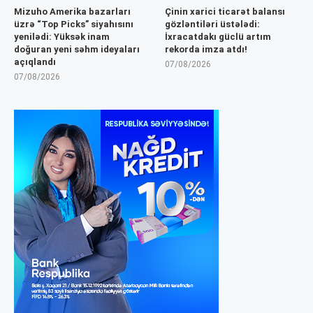
Mizuho Amerika bazarları
Çinin xarici ticarət balansı
üzrə “Top Picks” siyahısını
gözləntiləri üstələdi:
yenilədi: Yüksək inam
İxracatdakı güclü artım
doğuran yeni səhm ideyaları
rekorda imza atdı!
açıqlandı
07/08/2026
07/08/2026