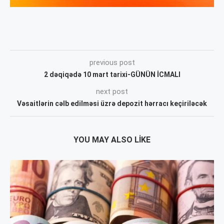
previous post
2 dəqiqədə 10 mart tarixi-GÜNÜN İCMALI
next post
Vəsaitlərin cəlb edilməsi üzrə depozit hərracı keçiriləcək
YOU MAY ALSO LIKE