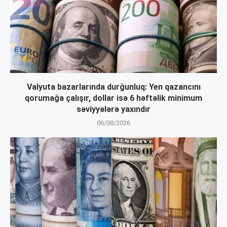
Valyuta bazarlarında durğunluq: Yen qazancını
qorumağa çalışır, dollar isə 6 həftəlik minimum
səviyyələrə yaxındır
06/08/2026