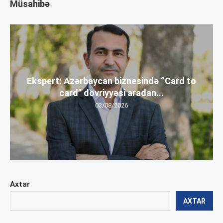
Müsahibə
Ekspert: Azərbaycan biznesində “Card to
card” dövriyyəsi aradan...
03/08/2026
Axtar
AXTAR