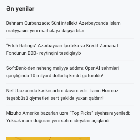
Ən yenilər
Bəhnam Qurbanzadə: Süni intellekt Azərbaycanda İslam
maliyyəsini yeni mərhələyə daşıya bilər
“Fitch Ratings” Azərbaycan İpoteka və Kredit Zəmanət
Fondunun BBB- reytinqini təsdiqləyib
SoftBank-dən nəhəng maliyyə addımı: OpenAI səhmləri
qarşılığında 10 milyard dollarlıq kredit götürüldü!
Neft bazarında kəskin artım davam edir: İranın Hörmüz
təşəbbüsü qiymətləri sərt şəkildə yuxarı qaldırır!
Mizuho Amerika bazarları üzrə “Top Picks” siyahısını yenilədi:
Yüksək inam doğuran yeni səhm ideyaları açıqlandı