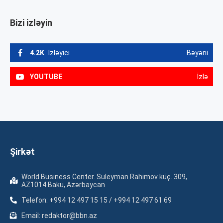
Bizi izləyin
4.2K
İzləyici
Bəyəni
YOUTUBE
İzlə
Şirkət
World Business Center. Suleyman Rahimov küç. 309,
AZ1014 Baku, Azərbaycan
Telefon: +994 12 497 15 15 / +994 12 497 61 69
Email: redaktor@bbn.az