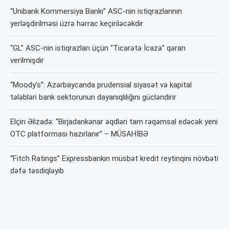
“Unibank Kommersiya Bankı” ASC-nin istiqrazlarının
yerləşdirilməsi üzrə hərrac keçiriləcəkdir
“GL” ASC-nin istiqrazları üçün “Ticarətə İcazə” qərarı
verilmişdir
“Moody’s”: Azərbaycanda prudensial siyasət və kapital
tələbləri bank sektorunun dayanıqlılığını gücləndirir
Elçin Əlizadə: “Birjadankənar əqdləri tam rəqəmsal edəcək yeni
OTC platforması hazırlanır” – MÜSAHİBƏ
“Fitch Ratings” Expressbankın müsbət kredit reytinqini növbəti
dəfə təsdiqləyib