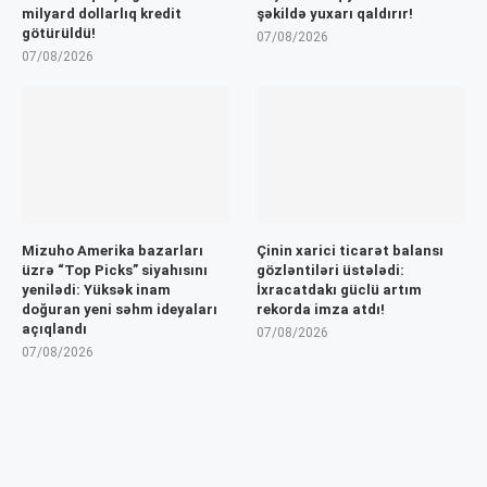
milyard dollarlıq kredit
şəkildə yuxarı qaldırır!
götürüldü!
07/08/2026
07/08/2026
Mizuho Amerika bazarları
Çinin xarici ticarət balansı
üzrə “Top Picks” siyahısını
gözləntiləri üstələdi:
yenilədi: Yüksək inam
İxracatdakı güclü artım
doğuran yeni səhm ideyaları
rekorda imza atdı!
açıqlandı
07/08/2026
07/08/2026