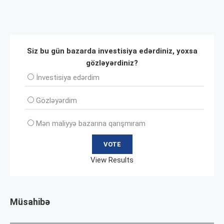
Siz bu gün bazarda investisiya edərdiniz, yoxsa
gözləyərdiniz?
İnvеstisiya edərdim
Gözləyərdim
Mən maliyyə bazarına qarışmıram
View Results
Müsahibə