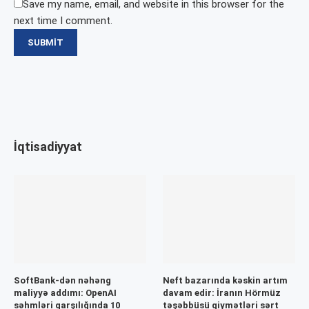
Save my name, email, and website in this browser for the
next time I comment.
İqtisadiyyat
SoftBank-dən nəhəng
Neft bazarında kəskin artım
maliyyə addımı: OpenAI
davam edir: İranın Hörmüz
səhmləri qarşılığında 10
təşəbbüsü qiymətləri sərt