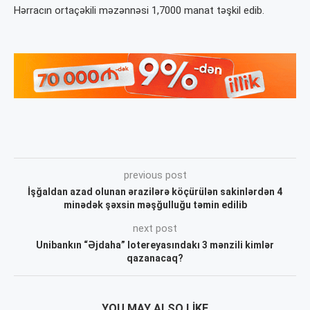
Hərracın ortaçəkili məzənnəsi 1,7000 manat təşkil edib.
previous post
İşğaldan azad olunan ərazilərə köçürülən sakinlərdən 4
minədək şəxsin məşğulluğu təmin edilib
next post
Unibankın “Əjdaha” lotereyasındakı 3 mənzili kimlər
qazanacaq?
YOU MAY ALSO LIKE