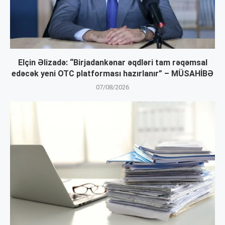
Elçin Əlizadə: “Birjadankənar əqdləri tam rəqəmsal
edəcək yeni OTC platforması hazırlanır” – MÜSAHİBƏ
07/08/2026