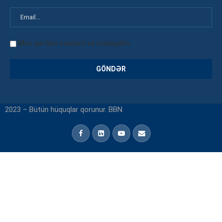
Mən şərtləri oxudum və razılaşdım
2023 – Bütün hüquqlar qorunur. BBN