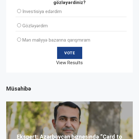
gözləyərdiniz?
İnvеstisiya edərdim
Gözləyərdim
Mən maliyyə bazarına qarışmıram
View Results
Müsahibə
Ekspert: Azərbaycan biznesində “Card to