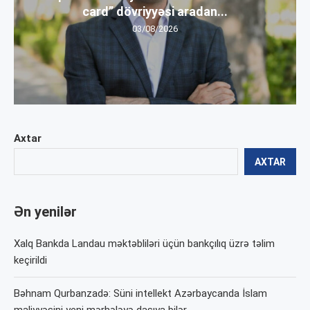
card” dövriyyəsi aradan...
03/08/2026
Axtar
AXTAR
Ən yenilər
Xalq Bankda Landau məktəbliləri üçün bankçılıq üzrə təlim
keçirildi
Bəhnam Qurbanzadə: Süni intellekt Azərbaycanda İslam