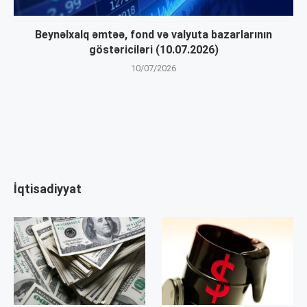
Beynəlxalq əmtəə, fond və valyuta bazarlarının
göstəriciləri (10.07.2026)
10/07/2026
İqtisadiyyat