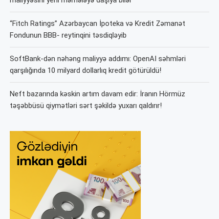
maliyyəsini yeni mərhələyə daşıya bilər
“Fitch Ratings” Azərbaycan İpoteka və Kredit Zəmanət
Fondunun BBB- reytinqini təsdiqləyib
SoftBank-dən nəhəng maliyyə addımı: OpenAI səhmləri
qarşılığında 10 milyard dollarlıq kredit götürüldü!
Neft bazarında kəskin artım davam edir: İranın Hörmüz
təşəbbüsü qiymətləri sərt şəkildə yuxarı qaldırır!