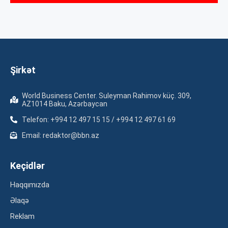
Şirkət
World Business Center. Suleyman Rahimov küç. 309,
AZ1014 Baku, Azərbaycan
Telefon: +994 12 497 15 15 / +994 12 497 61 69
Email: redaktor@bbn.az
Keçidlər
Haqqımızda
Əlaqə
Reklam