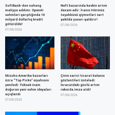
SoftBank-dən nəhəng
Neft bazarında kəskin artım
maliyyə addımı: OpenAI
davam edir: İranın Hörmüz
səhmləri qarşılığında 10
təşəbbüsü qiymətləri sərt
milyard dollarlıq kredit
şəkildə yuxarı qaldırır!
götürüldü!
07/08/2026
07/08/2026
Mizuho Amerika bazarları
Çinin xarici ticarət balansı
üzrə “Top Picks” siyahısını
gözləntiləri üstələdi:
yenilədi: Yüksək inam
İxracatdakı güclü artım
doğuran yeni səhm ideyaları
rekorda imza atdı!
açıqlandı
07/08/2026
07/08/2026