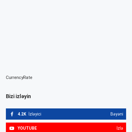
CurrencyRate
Bizi izləyin
4.2K
İzləyici
Bəyəni
YOUTUBE
İzlə