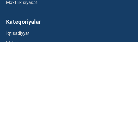
Məxfilik siyasəti
Kateqoriyalar
İqtisadiyyat
Maliyyə
Müsahibə
Statistika
Abunə ol
Mən şərtləri oxudum və razılaşdım