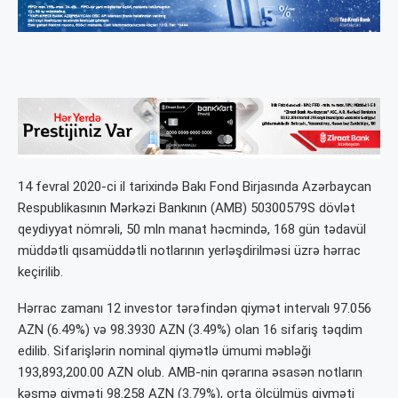
14 fevral 2020-ci il tarixində Bakı Fond Birjasında Azərbaycan
Respublikasının Mərkəzi Bankının (AMB) 50300579S dövlət
qeydiyyat nömrəli, 50 mln manat həcmində, 168 gün tədavül
müddətli qısamüddətli notlarının yerləşdirilməsi üzrə hərrac
keçirilib.
Hərrac zamanı 12 investor tərəfindən qiymət intervalı 97.056
AZN (6.49%) və 98.3930 AZN (3.49%) olan 16 sifariş təqdim
edilib. Sifarişlərin nominal qiymətlə ümumi məbləği
193,893,200.00 AZN olub. AMB-nin qərarına əsasən notların
kəsmə qiyməti 98.258 AZN (3.79%), orta ölçülmüş qiyməti