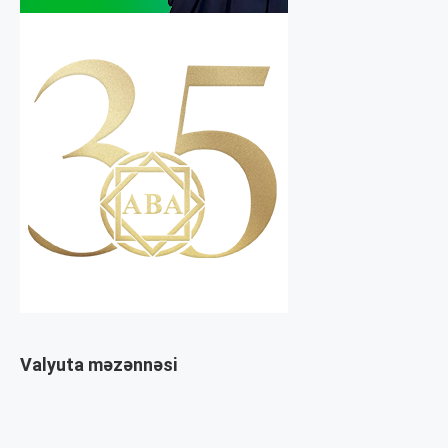
Valyuta məzənnəsi