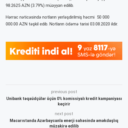
98.2625 AZN (3.79%) müəyyən edilib.
Hərrac nəticəsində notların yerləşdirilmiş həcmi 50 000
000.00 AZN təşkil edib. Notların ödəmə tarixi 03.08.2020 ildir.
previous post
Unibank təqaüdçülər üçün 0% komissiyalı kredit kampaniyası
keçirir
next post
Macarıstanda Azərbaycanla enerji sahəsində əməkdaşlıq
müzakirə edilib