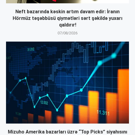
Neft bazarında kəskin artım davam edir: İranın
Hörmüz təşəbbüsü qiymətləri sərt şəkildə yuxarı
qaldırır!
07/08/2026
Mizuho Amerika bazarları üzrə “Top Picks” siyahısını