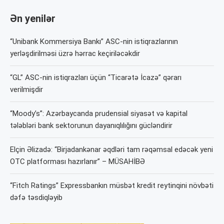
Ən yenilər
“Unibank Kommersiya Bankı” ASC-nin istiqrazlarının
yerləşdirilməsi üzrə hərrac keçiriləcəkdir
“GL” ASC-nin istiqrazları üçün “Ticarətə İcazə” qərarı
verilmişdir
“Moody’s”: Azərbaycanda prudensial siyasət və kapital
tələbləri bank sektorunun dayanıqlılığını gücləndirir
Elçin Əlizadə: “Birjadankənar əqdləri tam rəqəmsal edəcək yeni
OTC platforması hazırlanır” – MÜSAHİBƏ
“Fitch Ratings” Expressbankın müsbət kredit reytinqini növbəti
dəfə təsdiqləyib