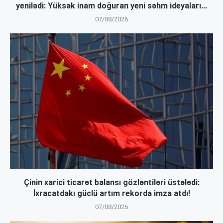
yenilədi: Yüksək inam doğuran yeni səhm ideyaları...
07/08/2026
Çinin xarici ticarət balansı gözləntiləri üstələdi:
İxracatdakı güclü artım rekorda imza atdı!
07/08/2026