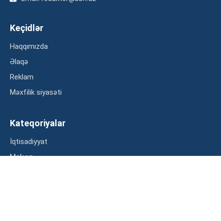
Keçidlər
Haqqımızda
Əlaqə
Reklam
Məxfilik siyasəti
Kateqoriyalar
İqtisadiyyat
Maliyyə
Müsahibə
Statistika
Abunə ol