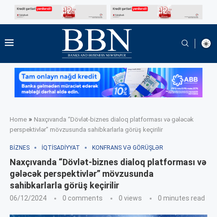
»
Home
Naxçıvanda “Dövlət-biznes dialoq platforması və gələcək
perspektivlər” mövzusunda sahibkarlarla görüş keçirilir
BIZNES
İQTISADIYYAT
KONFRANS VƏ GÖRÜŞLƏR
Naxçıvanda “Dövlət-biznes dialoq platforması və
gələcək perspektivlər” mövzusunda
sahibkarlarla görüş keçirilir
06/12/2024
0 comments
0
views
0 minutes read