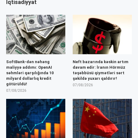
İqtisadiyyat
SoftBank-dən nəhəng
Neft bazarında kəskin artım
maliyyə addımı: OpenAI
davam edir: İranın Hörmüz
səhmləri qarşılığında 10
təşəbbüsü qiymətləri sərt
milyard dollarlıq kredit
şəkildə yuxarı qaldırır!
götürüldü!
07/08/2026
07/08/2026