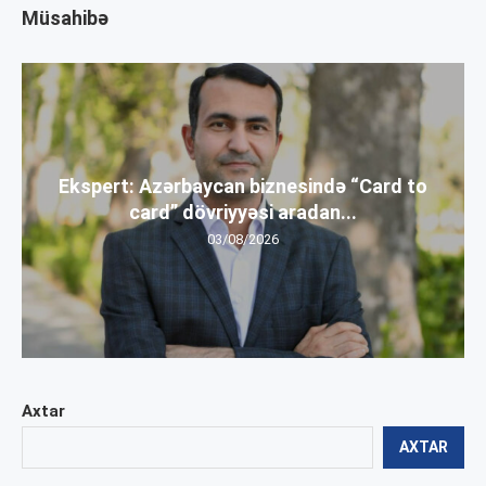
Müsahibə
Ekspert: Azərbaycan biznesində “Card to
card” dövriyyəsi aradan...
03/08/2026
Axtar
AXTAR