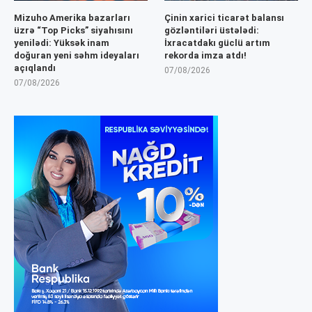
Mizuho Amerika bazarları
Çinin xarici ticarət balansı
üzrə “Top Picks” siyahısını
gözləntiləri üstələdi:
yenilədi: Yüksək inam
İxracatdakı güclü artım
doğuran yeni səhm ideyaları
rekorda imza atdı!
açıqlandı
07/08/2026
07/08/2026