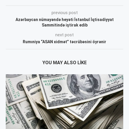
previous post
Azərbaycan nümayəndə heyəti İstanbul İqtisadiyyat
Sammitində iştirak edib
next post
Rumıniya “ASAN xidmət” təcrübəsini öyrənir
YOU MAY ALSO LIKE