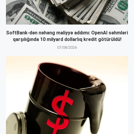
SoftBank-dən nəhəng maliyyə addımı: OpenAI səhmləri
qarşılığında 10 milyard dollarlıq kredit götürüldü!
07/08/2026