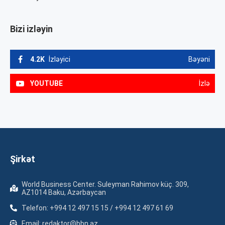
Bizi izləyin
4.2K
İzləyici
Bəyəni
YOUTUBE
İzlə
Şirkət
World Business Center. Suleyman Rahimov küç. 309,
AZ1014 Baku, Azərbaycan
Telefon: +994 12 497 15 15 / +994 12 497 61 69
Email: redaktor@bbn.az