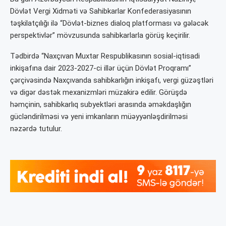
Dövlət Vergi Xidməti və Sahibkarlar Konfederasiyasının
təşkilatçılığı ilə “Dövlət-biznes dialoq platforması və gələcək
perspektivlər” mövzusunda sahibkarlarla görüş keçirilir.
Tədbirdə “Naxçıvan Muxtar Respublikasının sosial-iqtisadi
inkişafına dair 2023-2027-ci illər üçün Dövlət Proqramı”
çərçivəsində Naxçıvanda sahibkarlığın inkişafı, vergi güzəştləri
və digər dəstək mexanizmləri müzakirə edilir. Görüşdə
həmçinin, sahibkarlıq subyektləri arasında əməkdaşlığın
gücləndirilməsi və yeni imkanların müəyyənləşdirilməsi
nəzərdə tutulur.