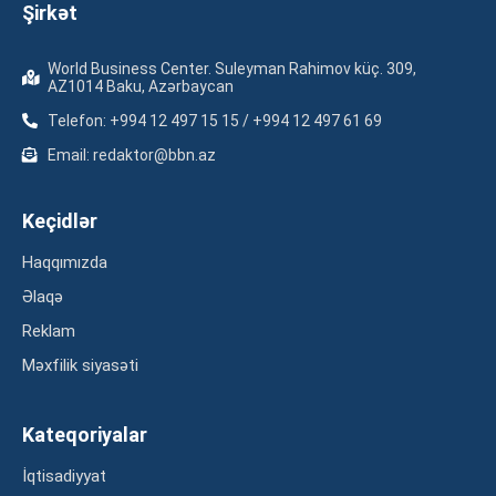
Şirkət
World Business Center. Suleyman Rahimov küç. 309,
AZ1014 Baku, Azərbaycan
Telefon: +994 12 497 15 15 / +994 12 497 61 69
Email: redaktor@bbn.az
Keçidlər
Haqqımızda
Əlaqə
Reklam
Məxfilik siyasəti
Kateqoriyalar
İqtisadiyyat