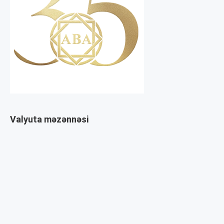
Valyuta məzənnəsi