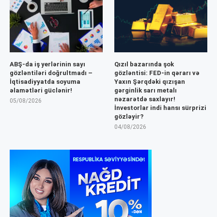
ABŞ-da iş yerlərinin sayı
Qızıl bazarında şok
gözləntiləri doğrultmadı –
gözləntisi: FED-in qərarı və
İqtisadiyyatda soyuma
Yaxın Şərqdəki qızışan
əlamətləri güclənir!
gərginlik sarı metalı
nəzarətdə saxlayır!
05/08/2026
İnvestorlar indi hansı sürprizi
gözləyir?
04/08/2026