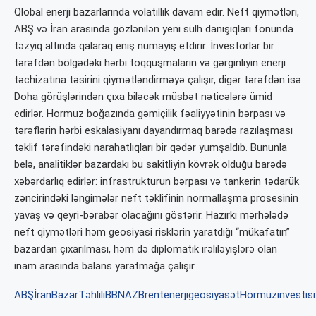
Qlobal enerji bazarlarında volatillik davam edir. Neft qiymətləri,
ABŞ və İran arasında gözlənilən yeni sülh danışıqları fonunda
təzyiq altında qalaraq eniş nümayiş etdirir. İnvestorlar bir
tərəfdən bölgədəki hərbi toqquşmaların və gərginliyin enerji
təchizatına təsirini qiymətləndirməyə çalışır, digər tərəfdən isə
Doha görüşlərindən çıxa biləcək müsbət nəticələrə ümid
edirlər. Hormuz boğazında gəmiçilik fəaliyyətinin bərpası və
tərəflərin hərbi eskalasiyanı dayandırmaq barədə razılaşması
təklif tərəfindəki narahatlıqları bir qədər yumşaldıb. Bununla
belə, analitiklər bazardakı bu sakitliyin kövrək olduğu barədə
xəbərdarlıq edirlər: infrastrukturun bərpası və tankerin tədarük
zəncirindəki ləngimələr neft təklifinin normallaşma prosesinin
yavaş və qeyri-bərabər olacağını göstərir. Hazırkı mərhələdə
neft qiymətləri həm geosiyasi risklərin yaratdığı “mükafatın”
bazardan çıxarılması, həm də diplomatik irəliləyişlərə olan
inam arasında balans yaratmağa çalışır.
ABŞİran
BazarTəhlili
BBNAZ
Brent
enerji
geosiyasət
Hörmüz
investis