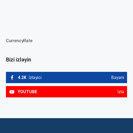
CurrencyRate
Bizi izləyin
4.2K
İzləyici
Bəyəni
YOUTUBE
İzlə