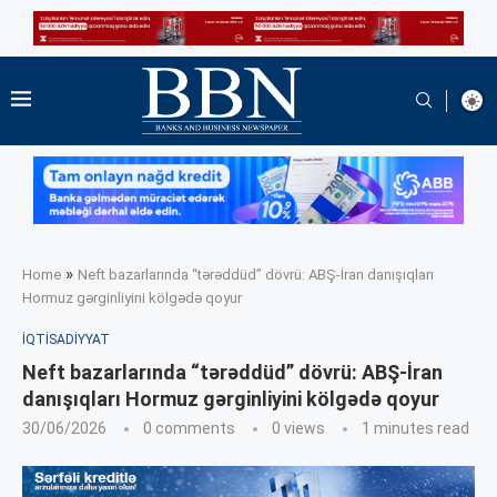
»
Home
Neft bazarlarında “tərəddüd” dövrü: ABŞ-İran danışıqları
Hormuz gərginliyini kölgədə qoyur
İQTISADIYYAT
Neft bazarlarında “tərəddüd” dövrü: ABŞ-İran
danışıqları Hormuz gərginliyini kölgədə qoyur
30/06/2026
0 comments
0
views
1 minutes read