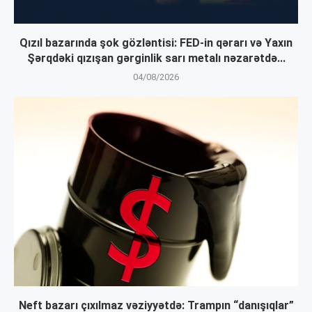
Qızıl bazarında şok gözləntisi: FED-in qərarı və Yaxın
Şərqdəki qızışan gərginlik sarı metalı nəzarətdə...
04/08/2026
Neft bazarı çıxılmaz vəziyyətdə: Trampın “danışıqlar”