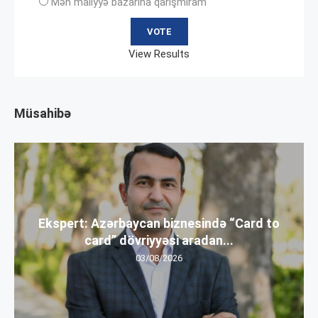
Mən maliyyə bazarına qarışmıram
View Results
Müsahibə
Ekspert: Azərbaycan biznesində “Card to
card” dövriyyəsi aradan...
03/08/2026