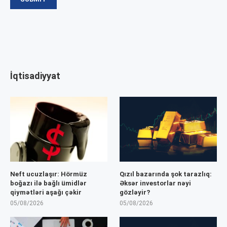
İqtisadiyyat
Neft ucuzlaşır: Hörmüz
Qızıl bazarında şok tarazlıq:
boğazı ilə bağlı ümidlər
Əksər investorlar nəyi
qiymətləri aşağı çəkir
gözləyir?
05/08/2026
05/08/2026