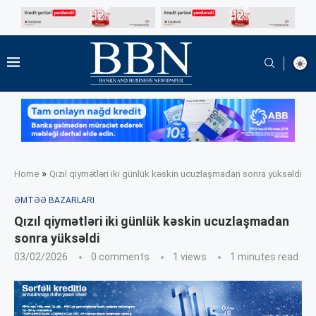
»
Home
Qızıl qiymətləri iki günlük kəskin ucuzlaşmadan sonra yüksəldi
ƏMTƏƏ BAZARLARI
Qızıl qiymətləri iki günlük kəskin ucuzlaşmadan
sonra yüksəldi
03/02/2026
0 comments
1
views
1 minutes read