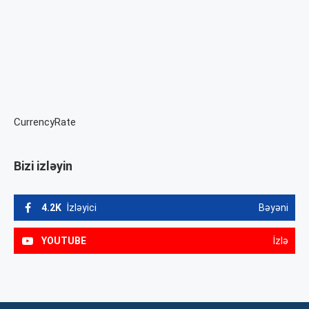
CurrencyRate
Bizi izləyin
4.2K
İzləyici
Bəyəni
YOUTUBE
İzlə