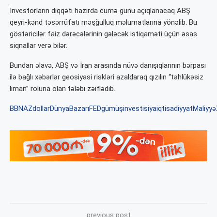
İnvestorların diqqəti hazırda cümə günü açıqlanacaq ABŞ
qeyri-kənd təsərrüfatı məşğulluq məlumatlarına yönəlib. Bu
göstəricilər faiz dərəcələrinin gələcək istiqaməti üçün əsas
siqnallar verə bilər.
Bundan əlavə, ABŞ və İran arasında nüvə danışıqlarının bərpası
ilə bağlı xəbərlər geosiyasi riskləri azaldaraq qızılın “təhlükəsiz
liman” roluna olan tələbi zəiflədib.
BBNAZ
dollar
DünyaBazarı
FED
gümüş
investisiya
iqtisadiyyat
Maliyyə
previous post