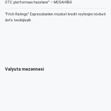
OTC platforması hazırlanır” – MÜSAHİBƏ
“Fitch Ratings” Expressbankın müsbət kredit reytinqini növbəti
dəfə təsdiqləyib
Valyuta məzənnəsi