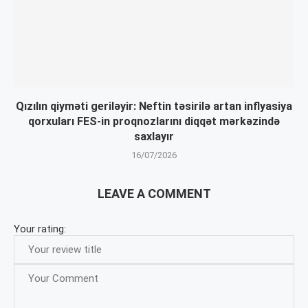
Qızılın qiyməti geriləyir: Neftin təsirilə artan inflyasiya
qorxuları FES-in proqnozlarını diqqət mərkəzində
saxlayır
16/07/2026
LEAVE A COMMENT
Your rating: