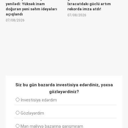
yenilədi: Yüksək inam
İxracatdakı güclü artım
doğuran yeni səhm ideyaları
rekorda imza atdı!
açıqlandı
07/08/2026
07/08/2026
Siz bu gün bazarda investisiya edərdiniz, yoxsa
gözləyərdiniz?
İnvеstisiya edərdim
Gözləyərdim
Mən maliyyə bazarına qarışmıram