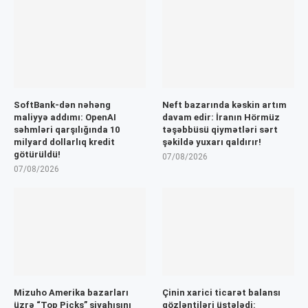
SoftBank-dən nəhəng
Neft bazarında kəskin artım
maliyyə addımı: OpenAI
davam edir: İranın Hörmüz
səhmləri qarşılığında 10
təşəbbüsü qiymətləri sərt
milyard dollarlıq kredit
şəkildə yuxarı qaldırır!
götürüldü!
07/08/2026
07/08/2026
Mizuho Amerika bazarları
Çinin xarici ticarət balansı
üzrə “Top Picks” siyahısını
gözləntiləri üstələdi: