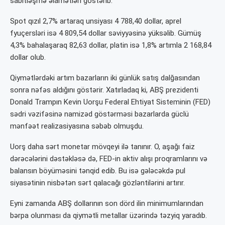
sabitləşmə əlamətləri göstərib.
Spot qızıl 2,7% artaraq unsiyası 4 788,40 dollar, aprel
fyuçersləri isə 4 809,54 dollar səviyyəsinə yüksəlib. Gümüş
4,3% bahalaşaraq 82,63 dollar, platin isə 1,8% artımla 2 168,84
dollar olub.
Qiymətlərdəki artım bazarların iki günlük satış dalğasından
sonra nəfəs aldığını göstərir. Xatırladaq ki, ABŞ prezidenti
Donald Trampın Kevin Uorşu Federal Ehtiyat Sisteminin (FED)
sədri vəzifəsinə namizəd göstərməsi bazarlarda güclü
mənfəət realizasiyasına səbəb olmuşdu.
Uorş daha sərt monetar mövqeyi ilə tanınır. O, aşağı faiz
dərəcələrini dəstəkləsə də, FED-in aktiv alışı proqramlarını və
balansın böyüməsini tənqid edib. Bu isə gələcəkdə pul
siyasətinin nisbətən sərt qalacağı gözləntilərini artırır.
Eyni zamanda ABŞ dollarının son dörd ilin minimumlarından
bərpa olunması da qiymətli metallar üzərində təzyiq yaradıb.