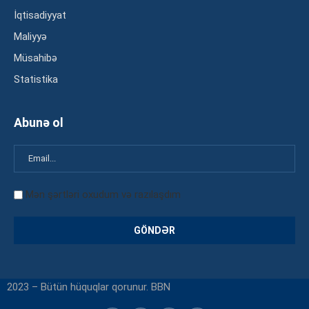
İqtisadiyyat
Maliyyə
Müsahibə
Statistika
Abunə ol
Mən şərtləri oxudum və razılaşdım
2023 – Bütün hüquqlar qorunur. BBN