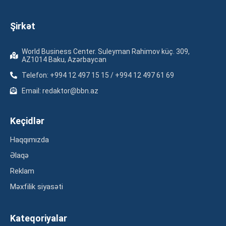
Şirkət
World Business Center. Suleyman Rahimov küç. 309,
AZ1014 Baku, Azərbaycan
Telefon: +994 12 497 15 15 / +994 12 497 61 69
Email: redaktor@bbn.az
Keçidlər
Haqqımızda
Əlaqə
Reklam
Məxfilik siyasəti
Kateqoriyalar