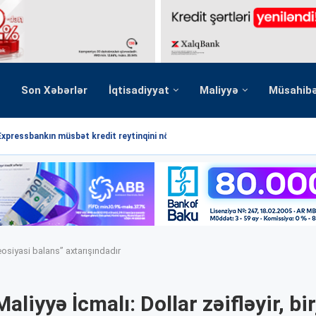
Son Xəbərlər
İqtisadiyyat
Maliyyə
Müsahib
Expressbankın müsbət kredit reytinqini növbəti dəfə...
“geosiyasi balans” axtarışındadır
aliyyə İcmalı: Dollar zəifləyir, bir