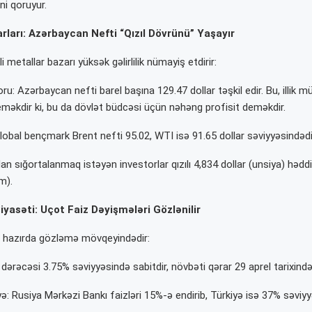
ini qoruyur.
ları: Azərbaycan Nefti “Qızıl Dövrünü” Yaşayır
i metallar bazarı yüksək gəlirlilik nümayiş etdirir:
oru: Azərbaycan nefti barel başına 129.47 dollar təşkil edir. Bu, illik 
məkdir ki, bu da dövlət büdcəsi üçün nəhəng profisit deməkdir.
lobal bençmark Brent nefti 95.02, WTI isə 91.65 dollar səviyyəsindədi
adan sığortalanmaq istəyən investorlar qızılı 4,834 dollar (unsiya) həddi
ım).
Siyasəti: Uçot Faiz Dəyişmələri Gözlənilir
r hazırda gözləmə mövqeyindədir:
dərəcəsi 3.75% səviyyəsində sabitdir, növbəti qərar 29 aprel tarixind
ə: Rusiya Mərkəzi Bankı faizləri 15%-ə endirib, Türkiyə isə 37% səviyy