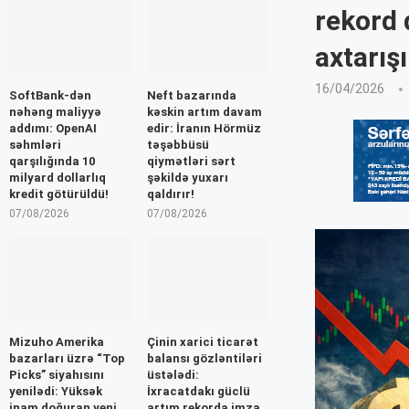
rekord q
axtarış
16/04/2026
SoftBank-dən
Neft bazarında
nəhəng maliyyə
kəskin artım davam
addımı: OpenAI
edir: İranın Hörmüz
səhmləri
təşəbbüsü
qarşılığında 10
qiymətləri sərt
milyard dollarlıq
şəkildə yuxarı
kredit götürüldü!
qaldırır!
07/08/2026
07/08/2026
Mizuho Amerika
Çinin xarici ticarət
bazarları üzrə “Top
balansı gözləntiləri
Picks” siyahısını
üstələdi:
yenilədi: Yüksək
İxracatdakı güclü
inam doğuran yeni
artım rekorda imza