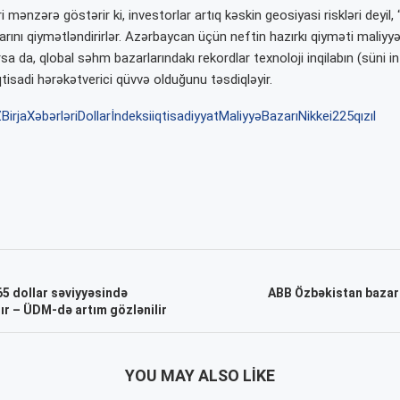
i mənzərə göstərir ki, investorlar artıq kəskin geosiyasi riskləri deyil
arını qiymətləndirirlər. Azərbaycan üçün neftin hazırkı qiyməti maliyyə
sa da, qlobal səhm bazarlarındakı rekordlar texnoloji inqilabın (süni in
iqtisadi hərəkətverici qüvvə olduğunu təsdiqləyir.
Z
BirjaXəbərləri
Dollarİndeksi
iqtisadiyyat
MaliyyəBazarı
Nikkei225
qızıl
65 dollar səviyyəsində
ABB Özbəkistan bazarı
ır – ÜDM-də artım gözlənilir
YOU MAY ALSO LIKE