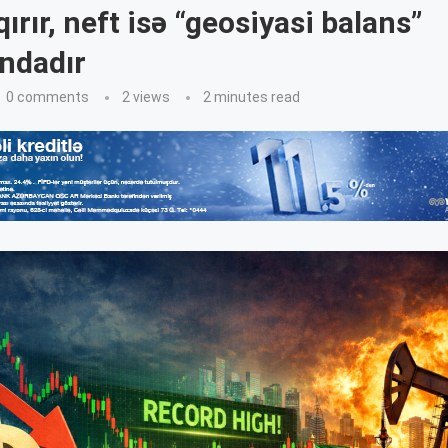
ırır, neft isə “geosiyasi balans”
ındadır
0 comments
2
views
2 minutes read