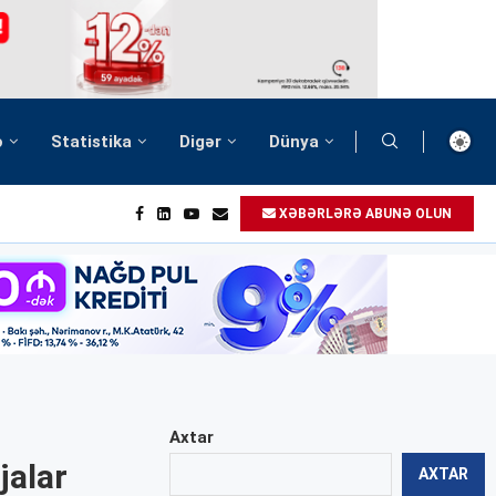
ə
Statistika
Digər
Dünya
XƏBƏRLƏRƏ ABUNƏ OLUN
Axtar
jalar
AXTAR