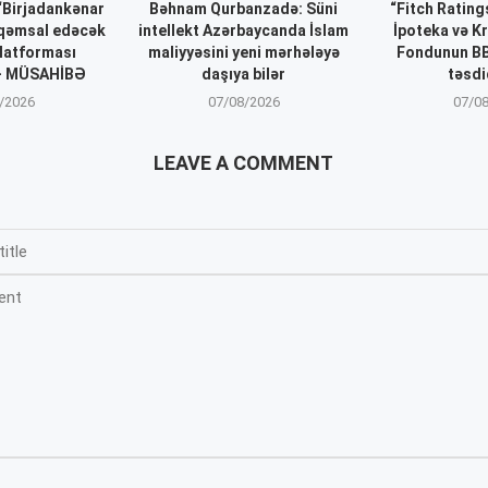
 “Birjadankənar
Bəhnam Qurbanzadə: Süni
“Fitch Ratin
əqəmsal edəcək
intellekt Azərbaycanda İslam
İpoteka və K
latforması
maliyyəsini yeni mərhələyə
Fondunun BB
 – MÜSAHİBƏ
daşıya bilər
təsdi
/2026
07/08/2026
07/0
LEAVE A COMMENT