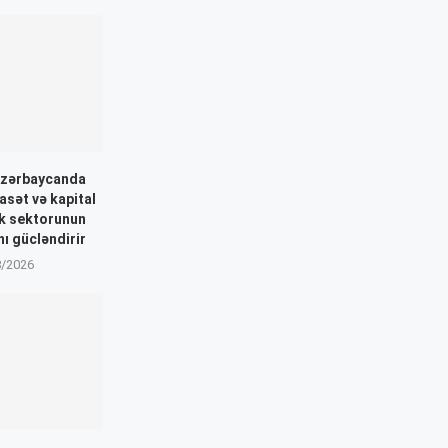
Azərbaycanda
asət və kapital
nk sektorunun
nı gücləndirir
8/2026