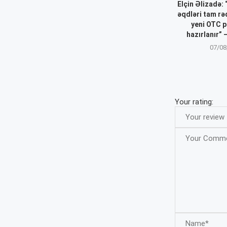
Elçin Əlizadə:
əqdləri tam r
yeni OTC p
hazırlanır”
07/08
Your rating: