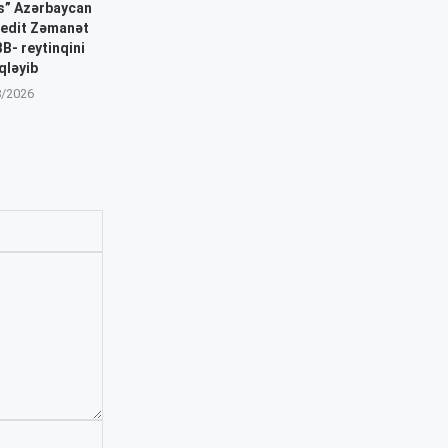
gs” Azərbaycan
redit Zəmanət
B- reytinqini
qləyib
8/2026