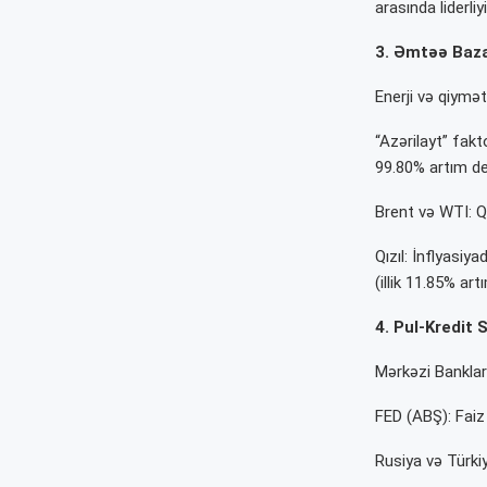
arasında liderliy
3. Əmtəə Bazar
Enerji və qiymətl
“Azərilayt” fakt
99.80% artım de
Brent və WTI: Q
Qızıl: İnflyasiy
(illik 11.85% art
4. Pul-Kredit 
Mərkəzi Bankla
FED (ABŞ): Faiz 
Rusiya və Türkiy