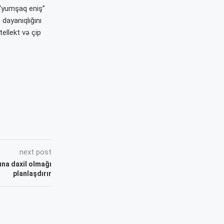
, “yumşaq eniş”
 dayanıqlığını
tellekt və çip
next post
na daxil olmağı
planlaşdırır