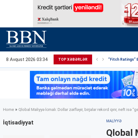
8 Avqust 2026 03:34
TOP XƏBƏRLƏR
“Fitch Ratings” 
»
Home
Qlobal Maliyyə İcmalı: Dollar zəifləyir, birjalar rekord qırır, neft isə 
MALIYYƏ
İqtisadiyyat
Qlobal M