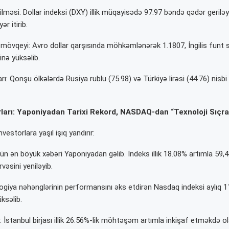
kilməsi: Dollar indeksi (DXY) illik müqayisədə 97.97 bəndə qədər geriləy
r itirib.
mövqeyi: Avro dollar qarşısında möhkəmlənərək 1.1807, İngilis funt st
inə yüksəlib.
rı: Qonşu ölkələrdə Rusiya rublu (75.98) və Türkiyə lirəsi (44.76) nisbi s
ları: Yaponiyadan Tarixi Rekord, NASDAQ-dan “Texnoloji Sıçra
investorlara yaşıl işıq yandırır:
ün ən böyük xəbəri Yaponiyadan gəlib. İndeks illik 18.08% artımla 59,
rvəsini yeniləyib.
giya nəhənglərinin performansını əks etdirən Nasdaq indeksi aylıq 1
ksəlib.
 İstanbul birjası illik 26.56%-lik möhtəşəm artımla inkişaf etməkdə o