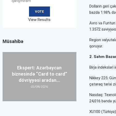
qarışmıram
Dolların geri çə
bazda 1.98% dəyə
View Results
Avro və Funtun 
1.3572 səviyyəs
Region valyutala
Müsahibə
qoruyur.
2. Səhm Bazar
Ekspert: Azərbaycan
Birja indeksləri 
biznesində “Card to card”
Nikkey 225: Gün
dövriyyəsi aradan...
çataraq tarixi zi
03/08/2026
Nasdaq: Texnolo
24,016 bəndə yü
XU100 (Türkiyə):