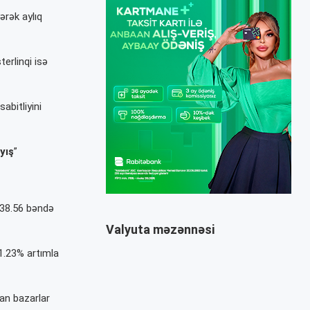
ərək aylıq
erlinqi isə
abitliyini
yış
”
438.56 bəndə
Valyuta məzənnəsi
1.23% artımla
lan bazarlar