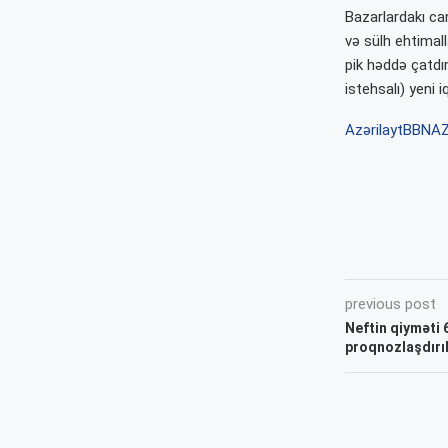
Bazarlardakı car
və sülh ehtimall
pik həddə çatdır
istehsalı) yeni 
Azərilayt
BBNA
previous post
Neftin qiyməti 
proqnozlaşdırıl