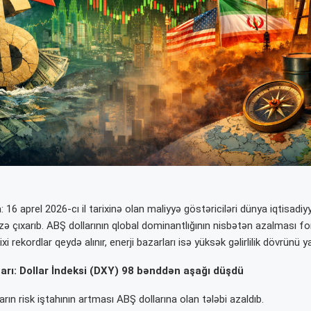
: 16 aprel 2026-cı il tarixinə olan maliyyə göstəriciləri dünya iqtisadi
zə çıxarıb. ABŞ dollarının qlobal dominantlığının nisbətən azalması f
xi rekordlar qeydə alınır, enerji bazarları isə yüksək gəlirlilik dövrünü y
arı: Dollar İndeksi (DXY) 98 bənddən aşağı düşdü
arın risk iştahının artması ABŞ dollarına olan tələbi azaldıb.