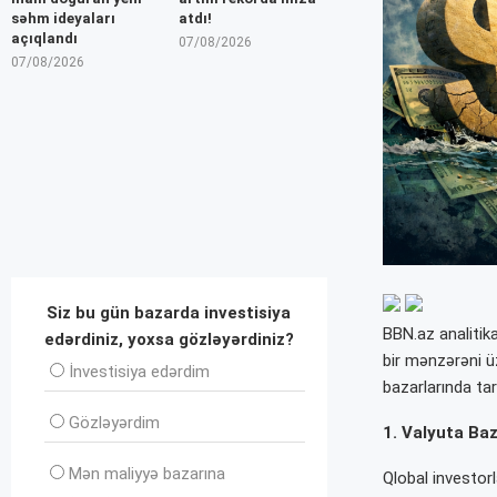
səhm ideyaları
atdı!
açıqlandı
07/08/2026
07/08/2026
Siz bu gün bazarda investisiya
BBN.az analitika
edərdiniz, yoxsa gözləyərdiniz?
bir mənzərəni ü
İnvеstisiya edərdim
bazarlarında tari
Gözləyərdim
1. Valyuta Baz
Mən maliyyə bazarına
Qlobal investorl