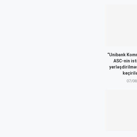
“Unibank Komm
ASC-nin ist
yerləşdirilmə
keçiril
07/08