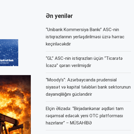
Ən yenilər
“Unibank Kommersiya Bankı” ASC-nin
istiqrazlarının yerləşdirilməsi üzrə hərrac
keçiriləcəkdir
“GL” ASC-nin istiqrazları üçün “Ticarətə
İcazə” qərarı verilmişdir
“Moody’s”: Azərbaycanda prudensial
siyasət və kapital tələbləri bank sektorunun
dayanıqlılığını gücləndirir
Elçin Əlizadə: “Birjadankənar əqdləri tam
rəqəmsal edəcək yeni OTC platforması
hazırlanır” – MÜSAHİBƏ