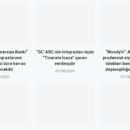
ersiya Bankı”
“GL” ASC-nin istiqrazları üçün
“Moody’s”: 
iqrazlarının
“Ticarətə İcazə” qərarı
prudensial siy
si üzrə hərrac
verilmişdir
tələbləri ba
əcəkdir
dayanıqlılığı
07/08/2026
/2026
07/0