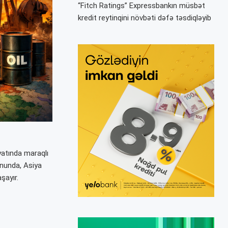
“Fitch Ratings” Expressbankın müsbət
kredit reytinqini növbəti dəfə təsdiqləyib
yyatında maraqlı
onunda, Asiya
aşayır.