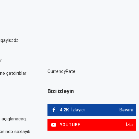
müqayisədə
r.
CurrencyRate
nə çatdırıblar
Bizi izləyin
4.2K
İzləyici
Bəyəni
ə açıqlanacaq.
YOUTUBE
İzlə
əsində saxlayıb.