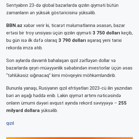
Sentyabrın 23-də qlobal bazarlarda qızılın qiyməti bütün
zamanların ən yüksək göstəricisinə yüksəlib.
BBN.az
xəbər verir ki, ticarət məlumatlarına əsasən, bazar
ertəsi bir troy unsiyası üçün qızılın qiyməti
3 750 dolları
keçib,
bu gün isə ilk dəfə olaraq
3 790 dolları
aşaraq yeni tarixi
rekorda imza atıb.
Son aylarda davamlı bahalaşan qızıl zəifləyən dollar və
bazarlarda qeyri-müəyyənlik səbəbindən investorlar üçün əsas
“təhlükəsiz sığınacaq” kimi mövqeyini möhkəmləndirib.
Bununla yanaşı, Rusiyanın qızıl ehtiyatları 2023-cü ilin yazından
bəri ən aşağı həddə enib. Lakin qiymət artımı nəticəsində
onların ümumi dəyəri avqust ayında rekord səviyyəyə –
255
milyard dollara
yüksəlib.
qızıl