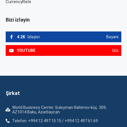
CurrencyRate
Bizi izləyin
4.2K
İzləyici
Bəyəni
YOUTUBE
İzlə
Şirkət
World Business Center. Suleyman Rahimov küç. 309,
AZ1014 Baku, Azərbaycan
Telefon: +994 12 497 15 15 / +994 12 497 61 69