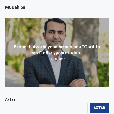
Müsahibə
Ekspert: Azərbaycan biznesində “Card to
card” dövriyyəsi aradan...
03/08/2026
Axtar
AXTAR