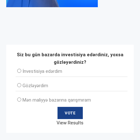
Siz bu gün bazarda investisiya edərdiniz, yoxsa
gözləyərdiniz?
İnvеstisiya edərdim
Gözləyərdim
Mən maliyyə bazarına qarışmıram
View Results