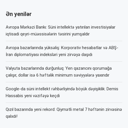
Ən yenilər
Avropa Mərkəzi Bankı: Süni intellektə yatırılan investisiyalar
iqtisadi qeyri-müəssisələrin təsirini yumşaldır
Avropa bazarlarında yüksəliş: Korporativ hesabatlar və ABŞ-
İran diplomatiyası indeksləri yeni zirvəyə daşıdı
Valyuta bazarlarında durğunluq: Yen qazancını qorumağa
çalışır, dollar isə 6 həftəlik minimum səviyyələrə yaxındır
Google-da süni intellekt rəhbərliyində böyük dəyişiklik: Demis
Hassabis yeni vəzifəyə keçdi
Qızıl bazarında yeni rekord: Qiymətli metal 7 həftənin zirvəsinə
qalxdı!