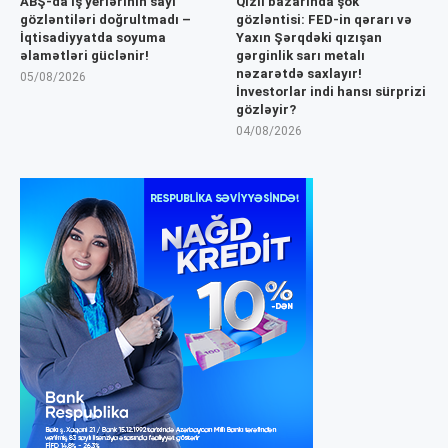
ABŞ-da iş yerlərinin sayı
Qızıl bazarında şok
gözləntiləri doğrultmadı –
gözləntisi: FED-in qərarı və
İqtisadiyyatda soyuma
Yaxın Şərqdəki qızışan
əlamətləri güclənir!
gərginlik sarı metalı
nəzarətdə saxlayır!
05/08/2026
İnvestorlar indi hansı sürprizi
gözləyir?
04/08/2026