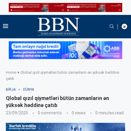
»
Home
Qlobal qızıl qiymətləri bütün zamanların ən yüksək həddinə
çatıb
BIRJA
DÜNYA
Qlobal qızıl qiymətləri bütün zamanların ən
yüksək həddinə çatıb
23/09/2025
0 comments
0
views
0 minutes read