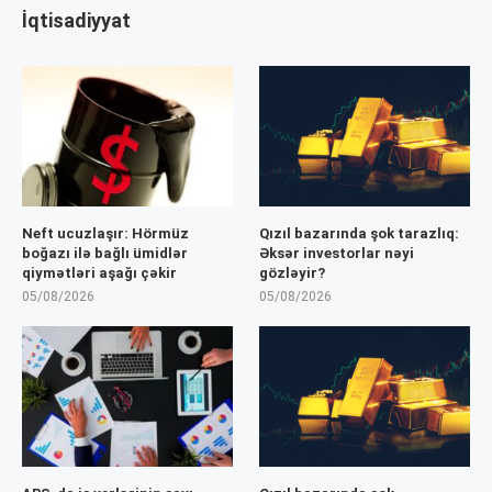
İqtisadiyyat
Neft ucuzlaşır: Hörmüz
Qızıl bazarında şok tarazlıq:
boğazı ilə bağlı ümidlər
Əksər investorlar nəyi
qiymətləri aşağı çəkir
gözləyir?
05/08/2026
05/08/2026