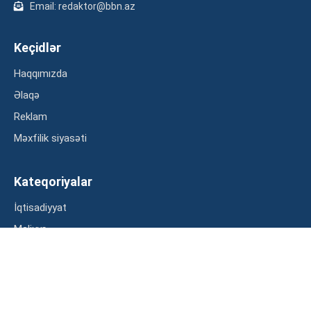
Email: redaktor@bbn.az
Keçidlər
Haqqımızda
Əlaqə
Reklam
Məxfilik siyasəti
Kateqoriyalar
İqtisadiyyat
Maliyyə
Müsahibə
Statistika