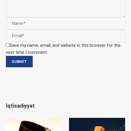
Save my name, email, and website in this browser for the
next time I comment.
İqtisadiyyat