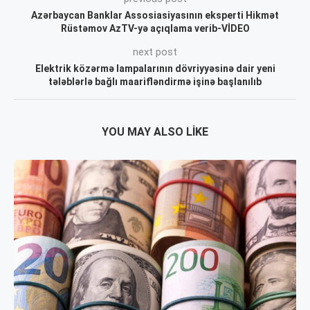
Azərbaycan Banklar Assosiasiyasının eksperti Hikmət
Rüstəmov AzTV-yə açıqlama verib-VİDEO
next post
Elektrik közərmə lampalarının dövriyyəsinə dair yeni
tələblərlə bağlı maarifləndirmə işinə başlanılıb
YOU MAY ALSO LIKE