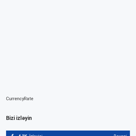
CurrencyRate
Bizi izləyin