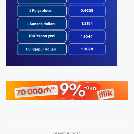
previous post