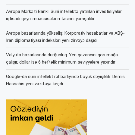
Avropa Mərkəzi Bankı: Süni intellektə yatırılan investisiyalar
iqtisadi qeyri-müəssisələrin təsirini yumşaldır
Avropa bazarlarında yüksəliş: Korporativ hesabatlar və ABŞ-
İran diplomatiyası indeksləri yeni zirvəyə daşıdı
Valyuta bazarlarında durğunluq: Yen qazancını qorumağa
çalışır, dollar isə 6 həftəlik minimum səviyyələrə yaxındır
Google-da süni intellekt rəhbərliyində böyük dəyişiklik: Demis
Hassabis yeni vəzifəyə keçdi