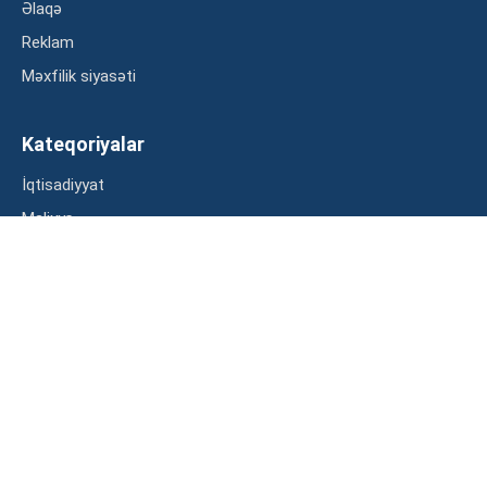
Əlaqə
Reklam
Məxfilik siyasəti
Kateqoriyalar
İqtisadiyyat
Maliyyə
Müsahibə
Statistika
Abunə ol
Mən şərtləri oxudum və razılaşdım