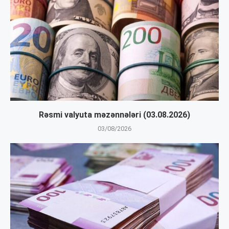
Rəsmi valyuta məzənnələri (03.08.2026)
03/08/2026