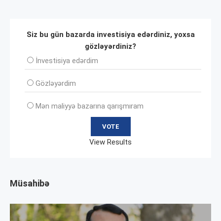
Siz bu gün bazarda investisiya edərdiniz, yoxsa
gözləyərdiniz?
İnvеstisiya edərdim
Gözləyərdim
Mən maliyyə bazarına qarışmıram
View Results
Müsahibə