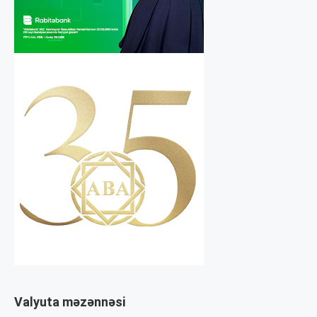
Valyuta məzənnəsi