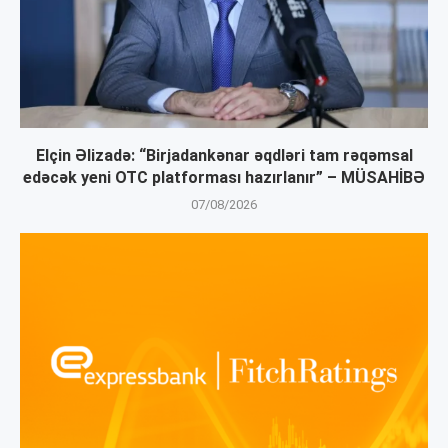
Elçin Əlizadə: “Birjadankənar əqdləri tam rəqəmsal
edəcək yeni OTC platforması hazırlanır” – MÜSAHİBƏ
07/08/2026