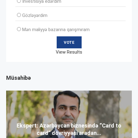
İnvеstisiya edərdim
Gözləyərdim
Mən maliyyə bazarına qarışmıram
View Results
Müsahibə
Ekspert: Azərbaycan biznesində “Card to
card” dövriyyəsi aradan...