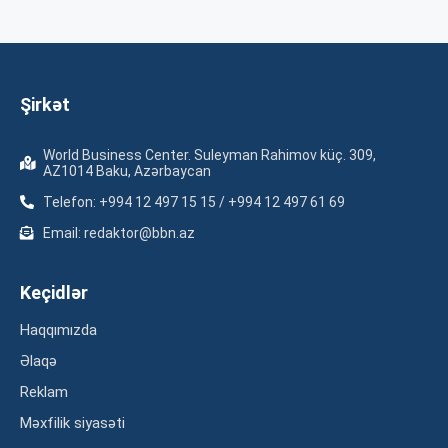
Şirkət
World Business Center. Suleyman Rahimov küç. 309,
AZ1014 Baku, Azərbaycan
Telefon: +994 12 497 15 15 / +994 12 497 61 69
Email: redaktor@bbn.az
Keçidlər
Haqqımızda
Əlaqə
Reklam
Məxfilik siyasəti