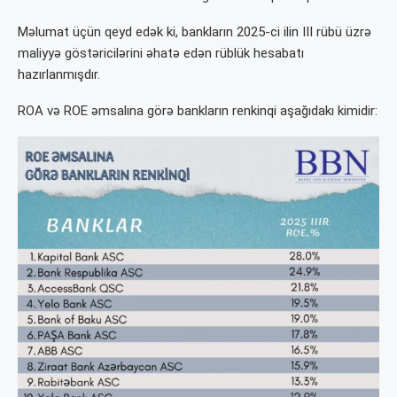
Məlumat üçün qeyd edək ki, bankların 2025-ci ilin III rübü üzrə
maliyyə göstəricilərini əhatə edən rüblük hesabatı
hazırlanmışdır.
ROA və ROE əmsalına görə bankların renkinqi aşağıdakı kimidir: