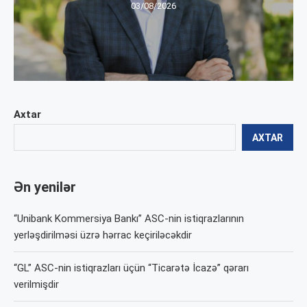
03/08/2026
Axtar
AXTAR
Ən yenilər
“Unibank Kommersiya Bankı” ASC-nin istiqrazlarının
yerləşdirilməsi üzrə hərrac keçiriləcəkdir
“GL” ASC-nin istiqrazları üçün “Ticarətə İcazə” qərarı
verilmişdir