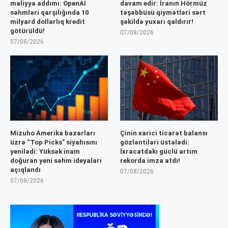
maliyyə addımı: OpenAI
davam edir: İranın Hörmüz
səhmləri qarşılığında 10
təşəbbüsü qiymətləri sərt
milyard dollarlıq kredit
şəkildə yuxarı qaldırır!
götürüldü!
07/08/2026
07/08/2026
Mizuho Amerika bazarları
Çinin xarici ticarət balansı
üzrə “Top Picks” siyahısını
gözləntiləri üstələdi:
yenilədi: Yüksək inam
İxracatdakı güclü artım
doğuran yeni səhm ideyaları
rekorda imza atdı!
açıqlandı
07/08/2026
07/08/2026