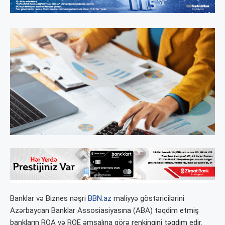
Banklar və Biznes nəşri
BBN.az
maliyyə göstəricilərini
Azərbaycan Banklar Assosiasiyasına (ABA) təqdim etmiş
bankların ROA və ROE əmsalına görə renkinqini təqdim edir.