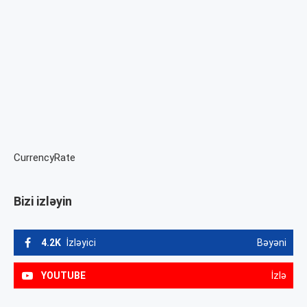
CurrencyRate
Bizi izləyin
4.2K
İzləyici
Bəyəni
YOUTUBE
İzlə