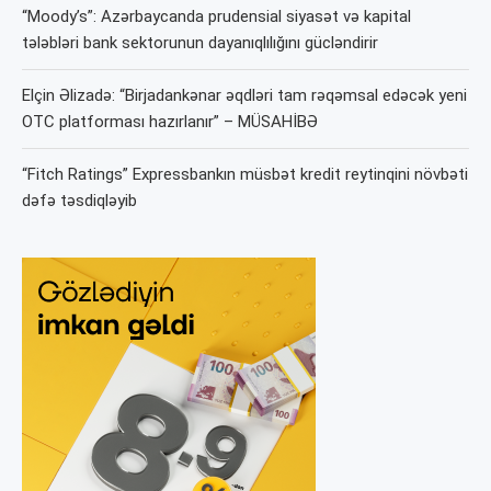
“Moody’s”: Azərbaycanda prudensial siyasət və kapital
tələbləri bank sektorunun dayanıqlılığını gücləndirir
Elçin Əlizadə: “Birjadankənar əqdləri tam rəqəmsal edəcək yeni
OTC platforması hazırlanır” – MÜSAHİBƏ
“Fitch Ratings” Expressbankın müsbət kredit reytinqini növbəti
dəfə təsdiqləyib