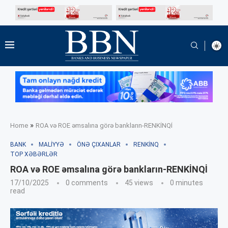
»
Home
ROA və ROE əmsalına görə bankların-RENKİNQİ
BANK
MALIYYƏ
ÖNƏ ÇIXANLAR
RENKINQ
TOP XƏBƏRLƏR
ROA və ROE əmsalına görə bankların-RENKİNQİ
17/10/2025
0 comments
45
views
0 minutes
read