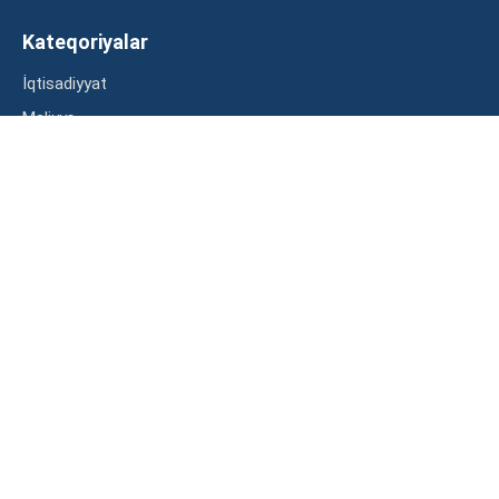
Kateqoriyalar
İqtisadiyyat
Maliyyə
Müsahibə
Statistika
Abunə ol
Mən şərtləri oxudum və razılaşdım