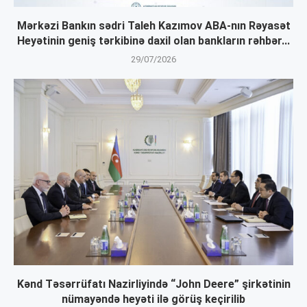
Mərkəzi Bankın sədri Taleh Kazımov ABA-nın Rəyasət
Heyətinin geniş tərkibinə daxil olan bankların rəhbər...
29/07/2026
Kənd Təsərrüfatı Nazirliyində “John Deere” şirkətinin
nümayəndə heyəti ilə görüş keçirilib