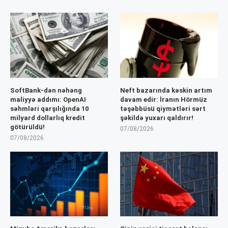
SoftBank-dən nəhəng
Neft bazarında kəskin artım
maliyyə addımı: OpenAI
davam edir: İranın Hörmüz
səhmləri qarşılığında 10
təşəbbüsü qiymətləri sərt
milyard dollarlıq kredit
şəkildə yuxarı qaldırır!
götürüldü!
07/08/2026
07/08/2026