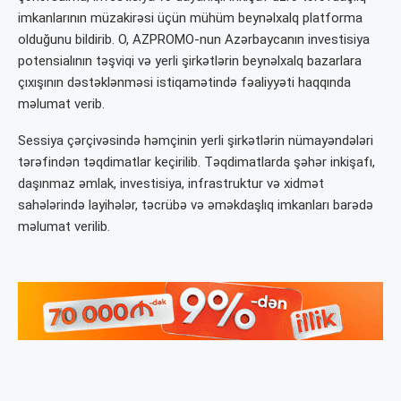
imkanlarının müzakirəsi üçün mühüm beynəlxalq platforma
olduğunu bildirib. O, AZPROMO-nun Azərbaycanın investisiya
potensialının təşviqi və yerli şirkətlərin beynəlxalq bazarlara
çıxışının dəstəklənməsi istiqamətində fəaliyyəti haqqında
məlumat verib.
Sessiya çərçivəsində həmçinin yerli şirkətlərin nümayəndələri
tərəfindən təqdimatlar keçirilib. Təqdimatlarda şəhər inkişafı,
daşınmaz əmlak, investisiya, infrastruktur və xidmət
sahələrində layihələr, təcrübə və əməkdaşlıq imkanları barədə
məlumat verilib.