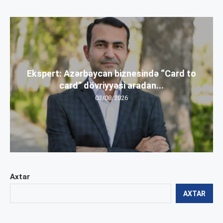
Ekspert: Azərbaycan biznesində “Card to
card” dövriyyəsi aradan...
03/08/2026
Axtar
AXTAR