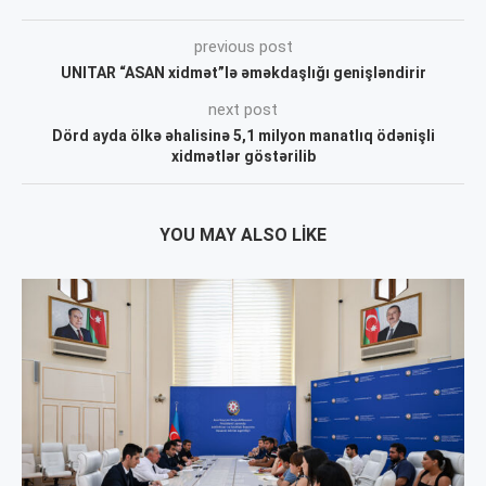
previous post
UNITAR “ASAN xidmət”lə əməkdaşlığı genişləndirir
next post
Dörd ayda ölkə əhalisinə 5,1 milyon manatlıq ödənişli
xidmətlər göstərilib
YOU MAY ALSO LIKE