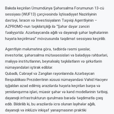
Bakıda keçirilən Ümumdünya Şəhərsalma Forumunun 13-cü
sessiyası (WUF13) çərçivəsində İqtisadiyyat Nazirliyinin
dəstəyi, İxracın və İnvestisiyaların Təşviqi Agentliyinin –
AZPROMO-nun təşkilatçılığı ilə “Şəhər dəyər zənciri
fəaliyyətdə: Azərbaycanda ağıllı və dayanıqlı şəhər layihələrinin
həyata keçirilməsi” mövzusunda təqdimat sessiyası keçirilib.
Agentliyin məlumatına görə, tədbirdə rəsmi şəxslər,
investorlar, şəhərsalma mütəxəssisləri və bələdiyyə rəhbərləri,
maliyyə institutlarının, beynəlxalq təşkilatların və şirkətlərin
nümayəndələri iştirak ediblər.
Qubadlı, Cəbrayıl və Zəngilan rayonlarında Azərbaycan
Respublikası Prezidentinin xüsusi nümayəndəsi Vahid Hacıyev
işğaldan azad edilmiş ərazilərdə həyata keçirilən bərpa və
yenidənqurma işləri, müasir şəhər və kənd modellərinin tətbiqi,
dayanıqlı infrastrukturun qurulması barədə təqdimatla çıxış
edib. Bildirilib ki, bu ərazilərdə icra olunan layihələr ağıllı,
dayanıqlı və inklüziv inkişaf yanaşmasının praktiki