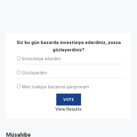
Siz bu gün bazarda investisiya edərdiniz, yoxsa
gözləyərdiniz?
İnvеstisiya edərdim
Gözləyərdim
Mən maliyyə bazarına qarışmıram
View Results
Müsahibə