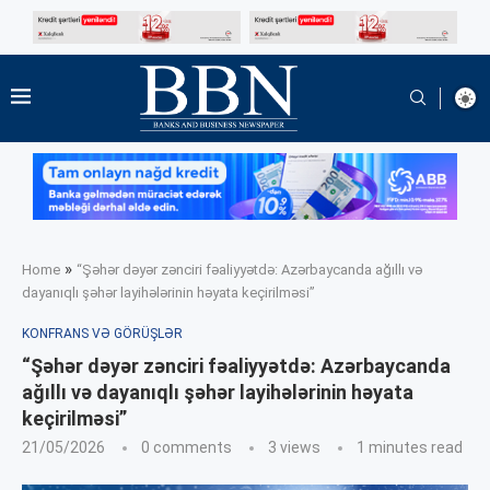
»
Home
“Şəhər dəyər zənciri fəaliyyətdə: Azərbaycanda ağıllı və
dayanıqlı şəhər layihələrinin həyata keçirilməsi”
KONFRANS VƏ GÖRÜŞLƏR
“Şəhər dəyər zənciri fəaliyyətdə: Azərbaycanda
ağıllı və dayanıqlı şəhər layihələrinin həyata
keçirilməsi”
21/05/2026
0 comments
3
views
1 minutes read