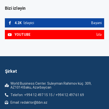
Bizi izləyin
4.2K
İzləyici
Bəyəni
YOUTUBE
İzlə
Şirkət
World Business Center. Suleyman Rahimov küç. 309,
AZ1014 Baku, Azərbaycan
Telefon: +994 12 497 15 15 / +994 12 497 61 69
Email: redaktor@bbn.az