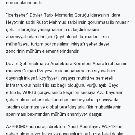
nümunələrindəndir.
“İçərişəhər” Dövlət Tarix-Memarlıq Qoruğu İdarəsinin İdarə
Heyətinin sədri Rüfət Mahmud tarixi irsin qorunması ilə müasir
şəhər idarəçiliyi yanaşmalarının uzlaşdırılmasının
əhəmiyyətindən danışıb. Qeyd olunub ki, mədəni irsin
mühafizəsi, turizm potensialının inkişafı şəhər dəyər
zəncirinin mühüm elementlərindəndir.
Dövlət Şəhərsalma və Arxitektura Komitəsi Aparatı rəhbərinin
müavini Gülşən Rzayeva müasir şəhərsalma siyasətinin
dayanıqlı inkişaf, keyfiyyətli yaşayış mühiti və səmərəli
infrastruktur həlləri ilə sıx bağlı olduğunu vurğulayıb. Qeyd
edilib ki, WUF13 çərçivəsində keçirilən sessiya Azərbaycanın
şəhərsalma sahəsində təcrübəsinin beynəlxalq səviyyədə
təqdim olunması və qlobal tərəfdaşlarla fikir mübadiləsinin
aparılması baxımından mühüm əhəmiyyət daşıyır.
AZPROMO-nun icraçı direktoru Yusif Abdullayev WUF13-ün
şəhərsalma, investisiya və dayanıqlı inkişaf üzrə tərəfdaşlıq