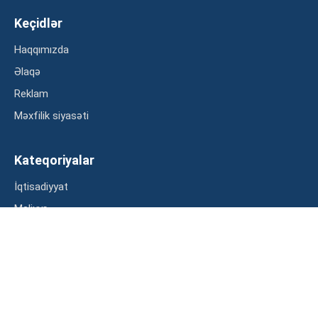
Keçidlər
Haqqımızda
Əlaqə
Reklam
Məxfilik siyasəti
Kateqoriyalar
İqtisadiyyat
Maliyyə
Müsahibə
Statistika
Abunə ol