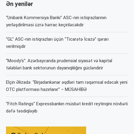
Ən yenilər
“Unibank Kommersiya Bankı” ASC-nin istiqrazlarının
yerləşdirilməsi üzrə hərrac keçiriləcəkdir
“GL” ASC-nin istiqrazları üçün “Ticarətə İcazə” qərarı
verilmişdir
“Moody’s”: Azərbaycanda prudensial siyasət və kapital
tələbləri bank sektorunun dayanıqlılığını gücləndirir
Elçin Əlizadə: “Birjadankənar əqdləri tam rəqəmsal edəcək yeni
OTC platforması hazırlanır” – MÜSAHİBƏ
“Fitch Ratings” Expressbankın müsbət kredit reytinqini növbəti
dəfə təsdiqləyib