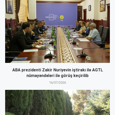
ABA prezidenti Zakir Nuriyevin iştirakı ilə AGTL
nümayəndələri ilə görüş keçirilib
16/07/2026