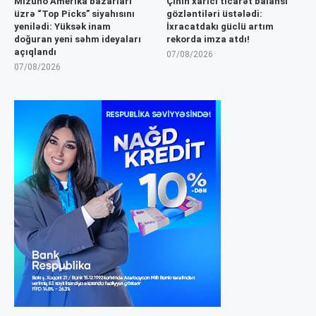
Mizuho Amerika bazarları
Çinin xarici ticarət balansı
üzrə “Top Picks” siyahısını
gözləntiləri üstələdi:
yenilədi: Yüksək inam
İxracatdakı güclü artım
doğuran yeni səhm ideyaları
rekorda imza atdı!
açıqlandı
07/08/2026
07/08/2026