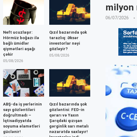
milyon 
06/07/2026
Neft ucuzlaşır:
Qızıl bazarında şok
Hörmüz boğazı ilə
tarazlıq: Əksər
bağlı ümidlər
investorlar nəyi
qiymətləri aşağı
gözləyir?
çəkir
05/08/2026
05/08/2026
ABŞ-da iş yerlərinin
Qızıl bazarında şok
sayı gözləntiləri
gözləntisi: FED-in
doğrultmadı –
qərarı və Yaxın
İqtisadiyyatda
Şərqdəki qızışan
soyuma əlamətləri
gərginlik sarı metalı
güclənir!
nəzarətdə saxlayır!