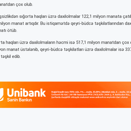
anatdan çox olub.
sizlikdən sığorta haqları üzrə daxilolmalar 122,1 milyon manata çatıb
lyon manat artıqdır. Bu istiqamətdə qeyri-büdcə təşkilatlarından dax
atı ötüb.
ğorta haqları üzrə daxilolmaların həcmi isə 517,1 milyon manatdan çox
on manat üstələnib, qeyri-büdcə təşkilatları üzrə daxilolmalar isə 33
əşkil edib.