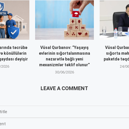
arında təcrübə
Vüsal Qurbanov: “Yaşayış
Vüsal Qurba
ə könüllülərin
evlərinin sığortalanmasına
sığorta məh
qaydası dəyişir
nəzarətlə bağlı yeni
paketdə təq
mexanizmlər təklif olunur”
/2026
24/0
30/06/2026
LEAVE A COMMENT