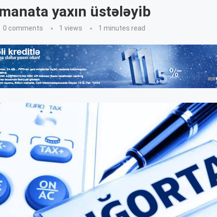
manata yaxın üstələyib
0 comments
1
views
1 minutes read