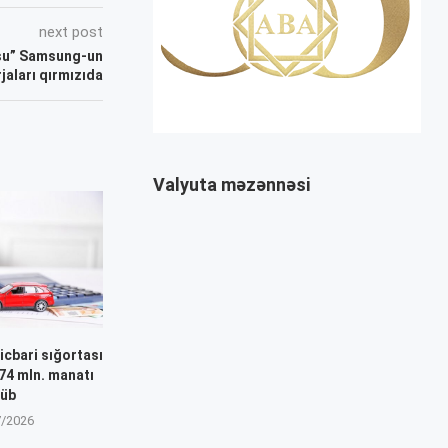
next post
usu” Samsung-un
jaları qırmızıda
Valyuta məzənnəsi
icbari sığortası
 74 mln. manatı
tüb
7/2026