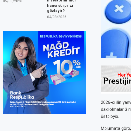
İnvestorlar indi
05/08/2026
hansı sürprizi
gözləyir?
04/08/2026
2026-cı ilin ya
daxilolmalar 3 
üstələyib.
Məlumata görə, 