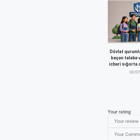
Dövlət quruml
keçən tələbə v
icbari sığorta 
03/07
Your rating: