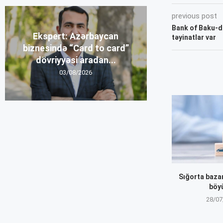
previous post
Bank of Baku-d
Ekspert: Azərbaycan
təyinatlar var
biznesində “Card to card”
dövriyyəsi aradan...
03/08/2026
Sığorta baza
böy
28/07