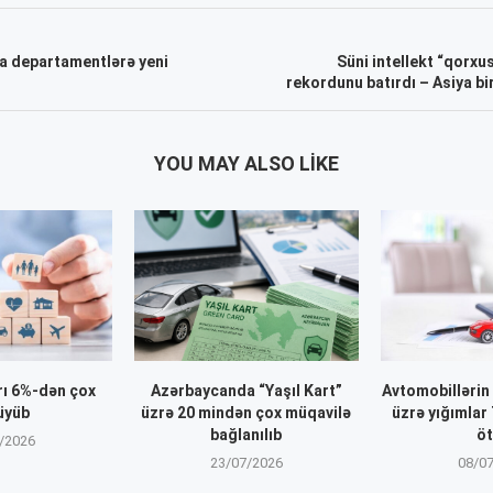
a departamentlərə yeni
Süni intellekt “qorx
rekordunu batırdı – Asiya bir
YOU MAY ALSO LIKE
rı 6%-dən çox
Azərbaycanda “Yaşıl Kart”
Avtomobillərin 
üyüb
üzrə 20 mindən çox müqavilə
üzrə yığımlar
bağlanılıb
ö
/2026
23/07/2026
08/0