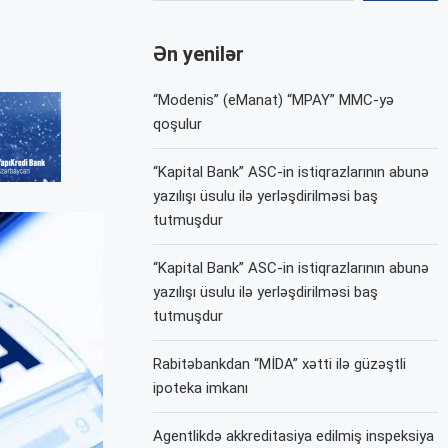
Ən yenilər
“Modenis” (eManat) “MPAY” MMC-yə
qoşulur
“Kapital Bank” ASC-in istiqrazlarının abunə
yazılışı üsulu ilə yerləşdirilməsi baş
tutmuşdur
“Kapital Bank” ASC-in istiqrazlarının abunə
yazılışı üsulu ilə yerləşdirilməsi baş
tutmuşdur
Rabitəbankdan “MİDA” xətti ilə güzəştli
ipoteka imkanı
Agentlikdə akkreditasiya edilmiş inspeksiya