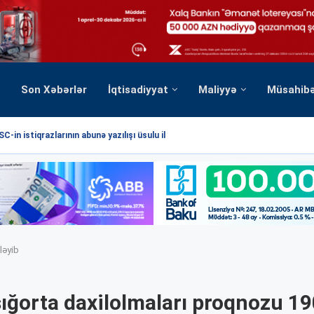
Son Xəbərlər
İqtisadiyyat
Maliyyə
Müsahib
C-in istiqrazlarının abunə yazılışı üsulu ilə...
ləyib
sığorta daxilolmaları proqnozu 19