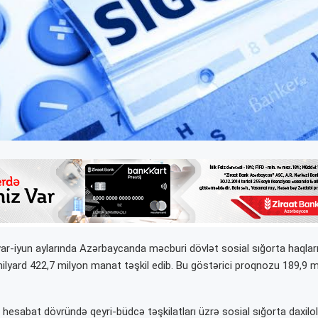
nvar-iyun aylarında Azərbaycanda məcburi dövlət sosial sığorta haqlar
milyard 422,7 milyon manat təşkil edib. Bu göstərici proqnozu 189,9 
hesabat dövründə qeyri-büdcə təşkilatları üzrə sosial sığorta daxilol