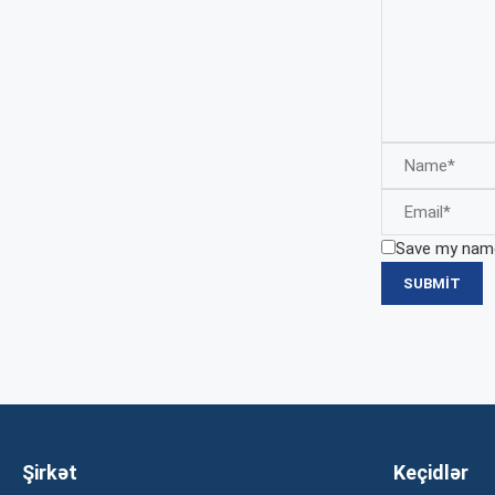
Save my name,
Şirkət
Keçidlər