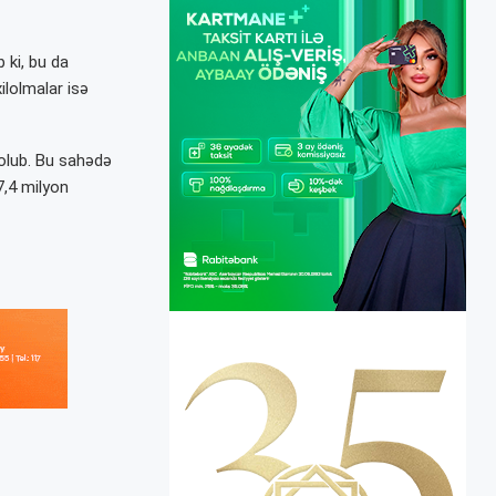
 ki, bu da
ilolmalar isə
 olub. Bu sahədə
7,4 milyon