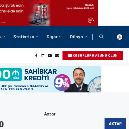
ə
Statistika
Digər
Dünya
XƏBƏRLƏRƏ ABUNƏ OLUN
Axtar
0
AXTAR