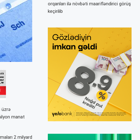
orqanları ilə növbəti maarifləndirici görüş
keçirilib
ı üzrə
milyon manat
maları 2 milyard