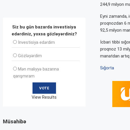
244,9 milyon m
Eyni zamanda, iş
proqnozdan 6 mi
Siz bu gün bazarda investisiya
92,5 milyon man
edərdiniz, yoxsa gözləyərdiniz?
İcbari tibbi sı
İnvеstisiya edərdim
proqnoz 13 mily
Gözləyərdim
manatdan artıq t
Sığorta
Mən maliyyə bazarına
qarışmıram
View Results
Müsahibə