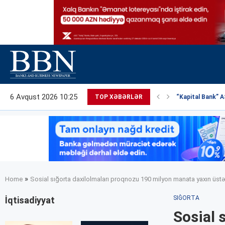
6 Avqust 2026 10:25
TOP XƏBƏRLƏR
“Kapital Bank” AS
»
Home
Sosial sığorta daxilolmaları proqnozu 190 milyon manata yaxın üstə
SIĞORTA
İqtisadiyyat
Sosial 