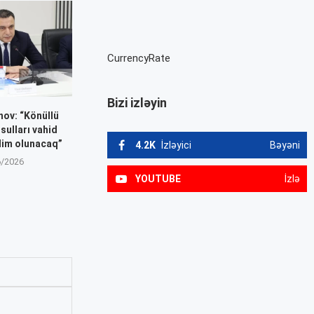
CurrencyRate
Bizi izləyin
nov: “Könüllü
sulları vahid
dim olunacaq”
4.2K
İzləyici
Bəyəni
6/2026
YOUTUBE
İzlə