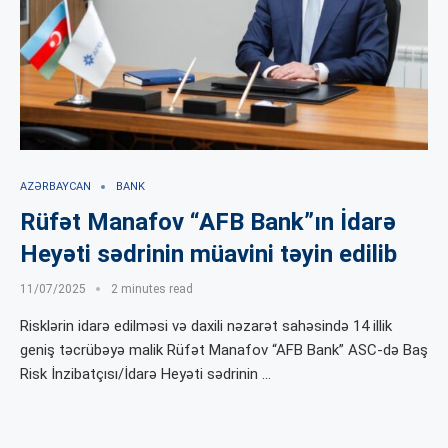
AZƏRBAYCAN
BANK
Rüfət Manafov “AFB Bank”ın İdarə
Heyəti sədrinin müavini təyin edilib
11/07/2025
2 minutes read
Risklərin idarə edilməsi və daxili nəzarət sahəsində 14 illik
geniş təcrübəyə malik Rüfət Manafov “AFB Bank” ASC-də Baş
Risk İnzibatçısı/İdarə Heyəti sədrinin …