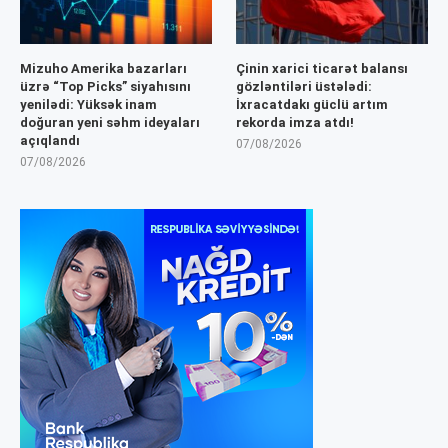
Mizuho Amerika bazarları
Çinin xarici ticarət balansı
üzrə “Top Picks” siyahısını
gözləntiləri üstələdi:
yenilədi: Yüksək inam
İxracatdakı güclü artım
doğuran yeni səhm ideyaları
rekorda imza atdı!
açıqlandı
07/08/2026
07/08/2026