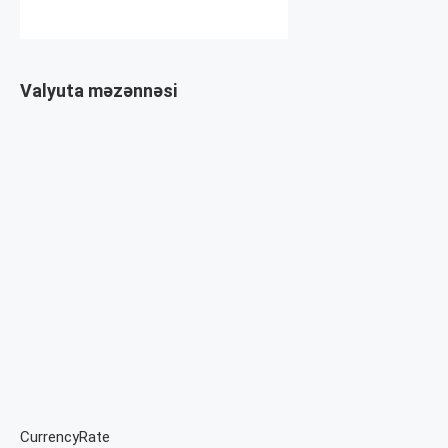
Valyuta məzənnəsi
CurrencyRate