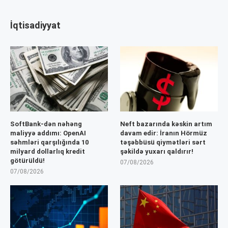
İqtisadiyyat
SoftBank-dən nəhəng
Neft bazarında kəskin artım
maliyyə addımı: OpenAI
davam edir: İranın Hörmüz
səhmləri qarşılığında 10
təşəbbüsü qiymətləri sərt
milyard dollarlıq kredit
şəkildə yuxarı qaldırır!
götürüldü!
07/08/2026
07/08/2026