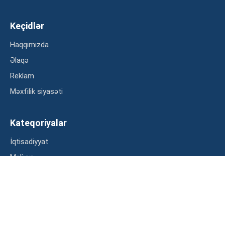
Keçidlər
Haqqımızda
Əlaqə
Reklam
Məxfilik siyasəti
Kateqoriyalar
İqtisadiyyat
Maliyyə
Müsahibə
Statistika
Abunə ol