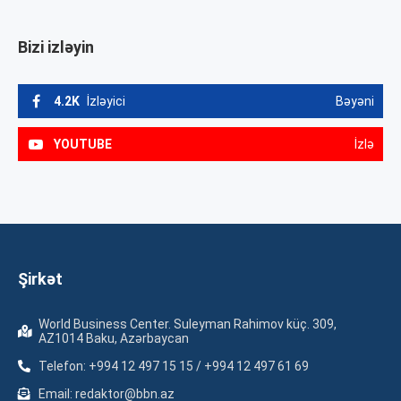
Bizi izləyin
4.2K
İzləyici
Bəyəni
YOUTUBE
İzlə
Şirkət
World Business Center. Suleyman Rahimov küç. 309,
AZ1014 Baku, Azərbaycan
Telefon: +994 12 497 15 15 / +994 12 497 61 69
Email: redaktor@bbn.az