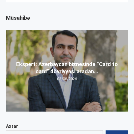
Müsahibə
Ekspert: Azərbaycan biznesində “Card to
card” dövriyyəsi aradan...
03/08/2026
Axtar