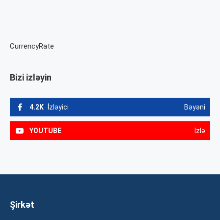
CurrencyRate
Bizi izləyin
4.2K
İzləyici
Bəyəni
YOUTUBE
İzlə
Şirkət