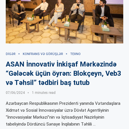
DIGƏR
KONFRANS VƏ GÖRÜŞLƏR
TEXNO
ASAN İnnovativ İnkişaf Mərkəzində
“Gələcək üçün öyrən: Blokçeyn, Veb3
və Təhsil” tədbiri baş tutub
07/06/2024
1 minutes read
Azərbaycan Respublikasının Prezidenti yanında Vətəndaşlara
Xidmət və Sosial İnnovasiyalar üzrə Dövlət Agentliyinin
“İnnovasiyalar Mərkəzi”nin və İqtisadiyyat Nazirliyinin
tabeliyində Dördüncü Sənaye İnqilabının Təhlili …