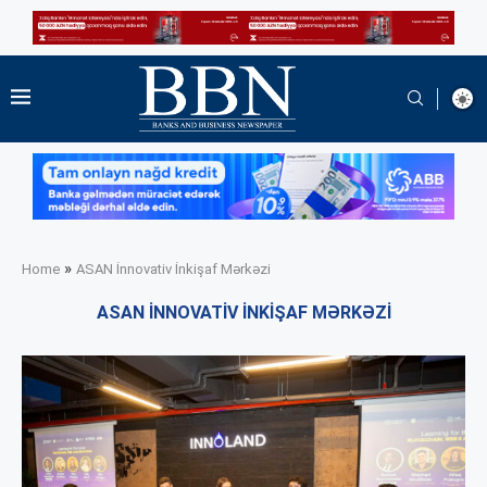
»
Home
ASAN İnnovativ İnkişaf Mərkəzi
ASAN İNNOVATIV İNKIŞAF MƏRKƏZI