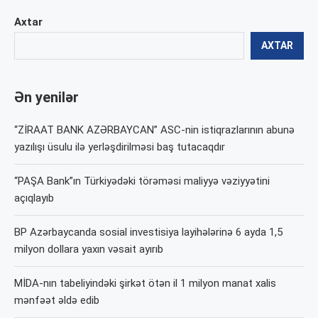
Axtar
AXTAR
Ən yenilər
“ZİRAAT BANK AZƏRBAYCAN” ASC-nin istiqrazlarının abunə
yazılışı üsulu ilə yerləşdirilməsi baş tutacaqdır
“PAŞA Bank”ın Türkiyədəki törəməsi maliyyə vəziyyətini
açıqlayıb
BP Azərbaycanda sosial investisiya layihələrinə 6 ayda 1,5
milyon dollara yaxın vəsait ayırıb
MİDA-nın tabeliyindəki şirkət ötən il 1 milyon manat xalis
mənfəət əldə edib