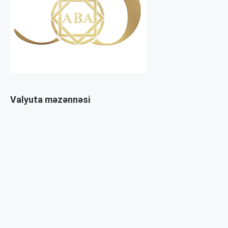
Valyuta məzənnəsi