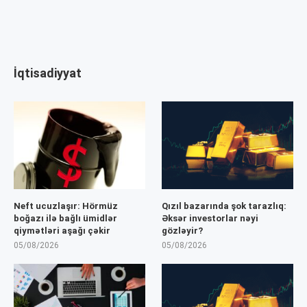
İqtisadiyyat
Neft ucuzlaşır: Hörmüz
Qızıl bazarında şok tarazlıq:
boğazı ilə bağlı ümidlər
Əksər investorlar nəyi
qiymətləri aşağı çəkir
gözləyir?
05/08/2026
05/08/2026