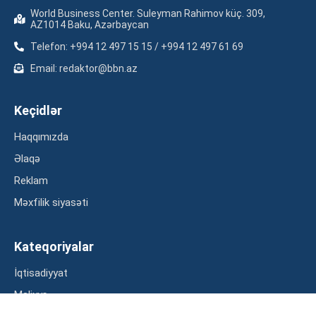
World Business Center. Suleyman Rahimov küç. 309,
AZ1014 Baku, Azərbaycan
Telefon: +994 12 497 15 15 / +994 12 497 61 69
Email: redaktor@bbn.az
Keçidlər
Haqqımızda
Əlaqə
Reklam
Məxfilik siyasəti
Kateqoriyalar
İqtisadiyyat
Maliyyə