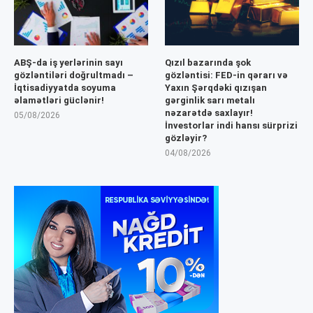
ABŞ-da iş yerlərinin sayı
Qızıl bazarında şok
gözləntiləri doğrultmadı –
gözləntisi: FED-in qərarı və
İqtisadiyyatda soyuma
Yaxın Şərqdəki qızışan
əlamətləri güclənir!
gərginlik sarı metalı
nəzarətdə saxlayır!
05/08/2026
İnvestorlar indi hansı sürprizi
gözləyir?
04/08/2026