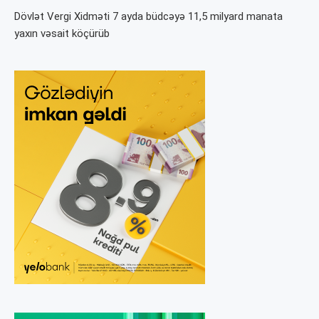
Dövlət Vergi Xidməti 7 ayda büdcəyə 11,5 milyard manata
yaxın vəsait köçürüb