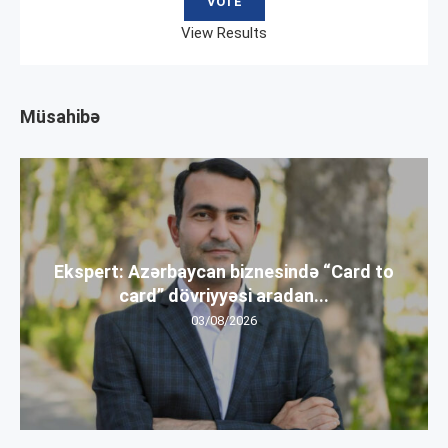
View Results
Müsahibə
Ekspert: Azərbaycan biznesində “Card to
card” dövriyyəsi aradan...
03/08/2026