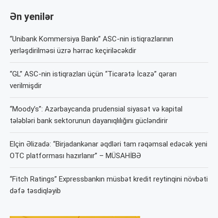
Ən yenilər
“Unibank Kommersiya Bankı” ASC-nin istiqrazlarının
yerləşdirilməsi üzrə hərrac keçiriləcəkdir
“GL” ASC-nin istiqrazları üçün “Ticarətə İcazə” qərarı
verilmişdir
“Moody’s”: Azərbaycanda prudensial siyasət və kapital
tələbləri bank sektorunun dayanıqlılığını gücləndirir
Elçin Əlizadə: “Birjadankənar əqdləri tam rəqəmsal edəcək yeni
OTC platforması hazırlanır” – MÜSAHİBƏ
“Fitch Ratings” Expressbankın müsbət kredit reytinqini növbəti
dəfə təsdiqləyib