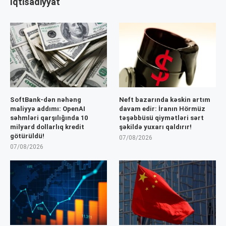
İqtisadiyyat
SoftBank-dən nəhəng
Neft bazarında kəskin artım
maliyyə addımı: OpenAI
davam edir: İranın Hörmüz
səhmləri qarşılığında 10
təşəbbüsü qiymətləri sərt
milyard dollarlıq kredit
şəkildə yuxarı qaldırır!
götürüldü!
07/08/2026
07/08/2026