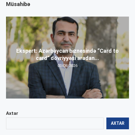
Müsahibə
Ekspert: Azərbaycan biznesində “Card to
card” dövriyyəsi aradan...
03/08/2026
Axtar
AXTAR