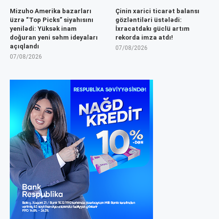
Mizuho Amerika bazarları
Çinin xarici ticarət balansı
üzrə “Top Picks” siyahısını
gözləntiləri üstələdi:
yenilədi: Yüksək inam
İxracatdakı güclü artım
doğuran yeni səhm ideyaları
rekorda imza atdı!
açıqlandı
07/08/2026
07/08/2026