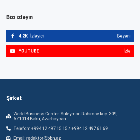
Bizi izləyin
4.2K
İzləyici
Bəyəni
YOUTUBE
İzlə
Şirkət
World Business Center. Suleyman Rahimov küç. 309,
AZ1014 Baku, Azərbaycan
Telefon: +994 12 497 15 15 / +994 12 497 61 69
Email: redaktor@bbn.az