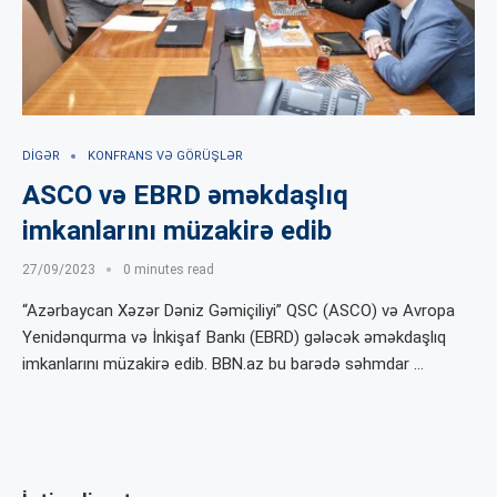
DIGƏR
KONFRANS VƏ GÖRÜŞLƏR
ASCO və EBRD əməkdaşlıq
imkanlarını müzakirə edib
27/09/2023
0 minutes read
“Azərbaycan Xəzər Dəniz Gəmiçiliyi” QSC (ASCO) və Avropa
Yenidənqurma və İnkişaf Bankı (EBRD) gələcək əməkdaşlıq
imkanlarını müzakirə edib. BBN.az bu barədə səhmdar …