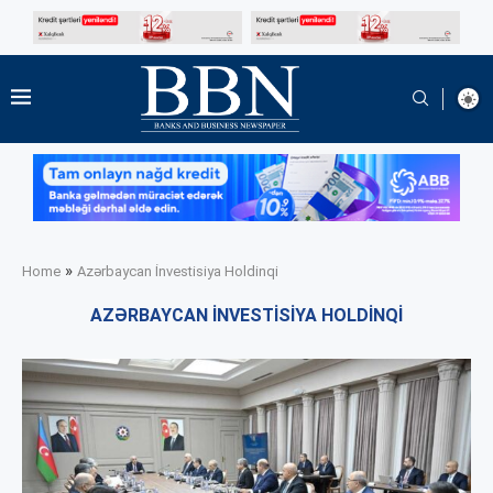
»
Home
Azərbaycan İnvestisiya Holdinqi
AZƏRBAYCAN İNVESTISIYA HOLDINQI