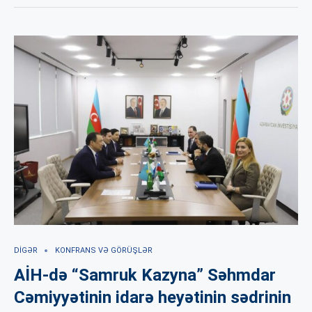
DIGƏR
KONFRANS VƏ GÖRÜŞLƏR
AİH-də “Samruk Kazyna” Səhmdar
Cəmiyyətinin idarə heyətinin sədrinin