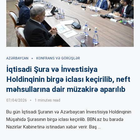
AZƏRBAYCAN
KONFRANS VƏ GÖRÜŞLƏR
İqtisadi Şura və İnvestisiya
Holdinqinin birgə iclası keçirilib, neft
məhsullarına dair müzakirə aparılıb
07/04/2026
1 minutes read
Bu gün İqtisadi Şuranın və Azərbaycan İnvestisiya Holdinqinin
Müşahidə Şurasının birgə iclası keçirilib. BBN.az bu barədə
Nazirlər Kabinetinə istinadən xəbər verir. Baş …