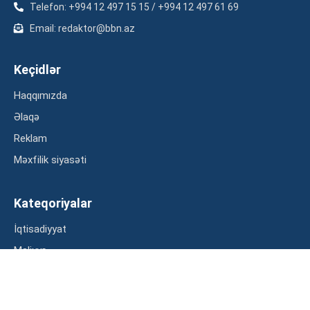
Telefon: +994 12 497 15 15 / +994 12 497 61 69
Email: redaktor@bbn.az
Keçidlər
Haqqımızda
Əlaqə
Reklam
Məxfilik siyasəti
Kateqoriyalar
İqtisadiyyat
Maliyyə
Müsahibə
Statistika