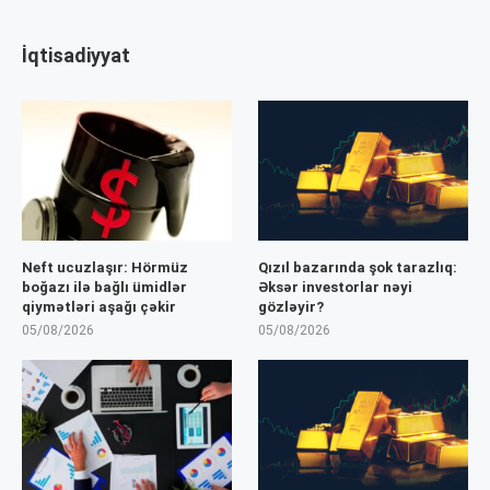
İqtisadiyyat
Neft ucuzlaşır: Hörmüz
Qızıl bazarında şok tarazlıq:
boğazı ilə bağlı ümidlər
Əksər investorlar nəyi
qiymətləri aşağı çəkir
gözləyir?
05/08/2026
05/08/2026