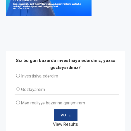
Siz bu gün bazarda investisiya edərdiniz, yoxsa
gözləyərdiniz?
İnvеstisiya edərdim
Gözləyərdim
Mən maliyyə bazarına qarışmıram
View Results