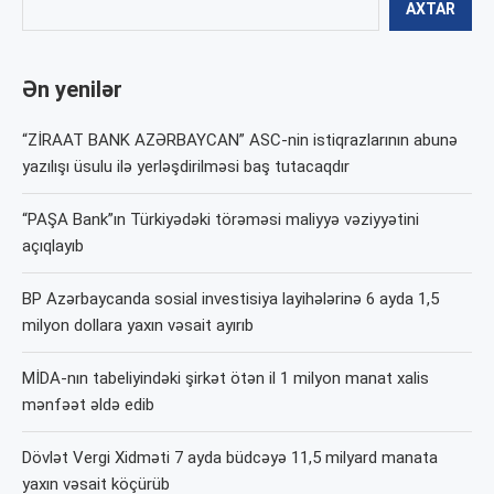
AXTAR
Ən yenilər
“ZİRAAT BANK AZƏRBAYCAN” ASC-nin istiqrazlarının abunə
yazılışı üsulu ilə yerləşdirilməsi baş tutacaqdır
“PAŞA Bank”ın Türkiyədəki törəməsi maliyyə vəziyyətini
açıqlayıb
BP Azərbaycanda sosial investisiya layihələrinə 6 ayda 1,5
milyon dollara yaxın vəsait ayırıb
MİDA-nın tabeliyindəki şirkət ötən il 1 milyon manat xalis
mənfəət əldə edib
Dövlət Vergi Xidməti 7 ayda büdcəyə 11,5 milyard manata
yaxın vəsait köçürüb