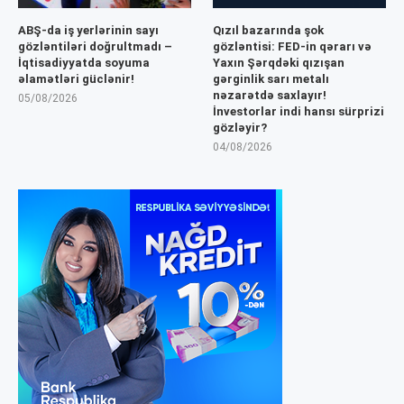
ABŞ-da iş yerlərinin sayı
Qızıl bazarında şok
gözləntiləri doğrultmadı –
gözləntisi: FED-in qərarı və
İqtisadiyyatda soyuma
Yaxın Şərqdəki qızışan
əlamətləri güclənir!
gərginlik sarı metalı
nəzarətdə saxlayır!
05/08/2026
İnvestorlar indi hansı sürprizi
gözləyir?
04/08/2026