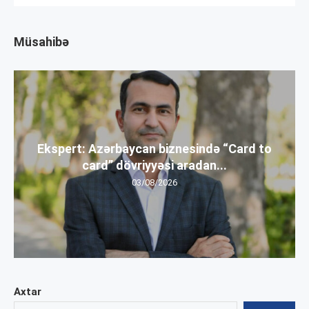
Müsahibə
Ekspert: Azərbaycan biznesində “Card to
card” dövriyyəsi aradan...
03/08/2026
Axtar