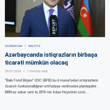
AZƏRBAYCAN
MALIYYƏ
Azərbaycanda istiqrazların birbaşa
ticarəti mümkün olacaq
29/01/2026
1 minutes read
“Bakı Fond Birjası” QSC (BFB) bu il məsafədən istiqrazların
ticarəti funksionallığının istifadəyə verilməsini planlaşdırır.
BBN.az xəbər verir ki, BFB-nin İrdaə Heyətinin üzvü …