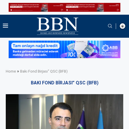
»
Home
Bakı Fond Birjası" QSC (BFB)
BAKI FOND BIRJASI” QSC (BFB)