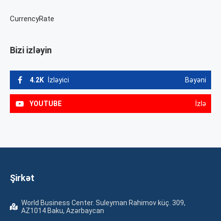
CurrencyRate
Bizi izləyin
4.2K
İzləyici
Bəyəni
YOUTUBE
İzlə
Şirkət
World Business Center. Suleyman Rahimov küç. 309,
AZ1014 Baku, Azərbaycan