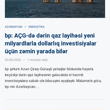
AZƏRBAYCAN
ENERGETIKA
bp: AÇG-də dərin qaz layihəsi yeni
milyardlarla dollarlıq investisiyalar
üçün zəmin yarada bilər
02/06/2026
1 minutes read
bp şirkəti Azəri-Çıraq-Günəşli yataqlar blokunda həyata
keçirdiyi dərin qaz layihəsinin gələcəkdə iri həcmli
investisiyalara səbəb ola biləcəyini açıqlayıb. Məlumata görə,
bp-nin Azərbaycan, …