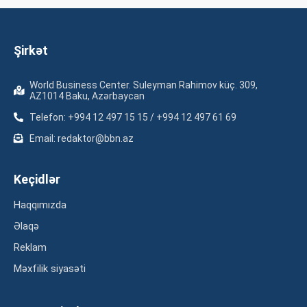
Şirkət
World Business Center. Suleyman Rahimov küç. 309,
AZ1014 Baku, Azərbaycan
Telefon: +994 12 497 15 15 / +994 12 497 61 69
Email: redaktor@bbn.az
Keçidlər
Haqqımızda
Əlaqə
Reklam
Məxfilik siyasəti