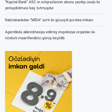
“Kapital Bank” ASC-in istiqrazlarının abunə yazılışı üsulu ilə
yerləşdirilməsi baş tutmuşdur
Rabitəbankdan “MİDA” xətti ilə güzəştli ipoteka imkanı
Agentlikdə akkreditasiya edilmiş inspeksiya orqanları ilə
növbəti maarifləndirici görüş keçirilib