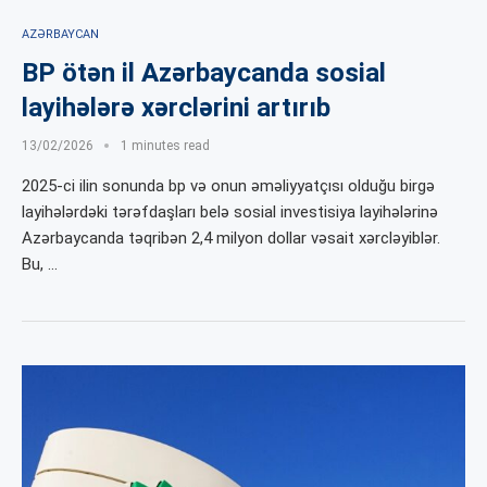
AZƏRBAYCAN
BP ötən il Azərbaycanda sosial
layihələrə xərclərini artırıb
13/02/2026
1 minutes read
2025-ci ilin sonunda bp və onun əməliyyatçısı olduğu birgə
layihələrdəki tərəfdaşları belə sosial investisiya layihələrinə
Azərbaycanda təqribən 2,4 milyon dollar vəsait xərcləyiblər.
Bu, …