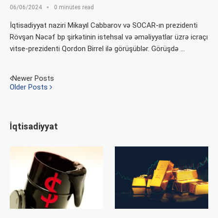
06/06/2024
0 minutes read
İqtisadiyyat naziri Mikayıl Cabbarov və SOCAR-ın prezidenti
Rövşən Nəcəf bp şirkətinin istehsal və əməliyyatlar üzrə icraçı
vitse-prezidenti Qordon Birrel ilə görüşüblər. Görüşdə …
Newer Posts
Older Posts
İqtisadiyyat