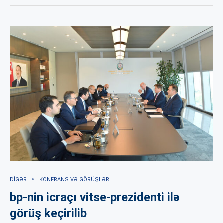
DIGƏR
KONFRANS VƏ GÖRÜŞLƏR
bp-nin icraçı vitse-prezidenti ilə
görüş keçirilib