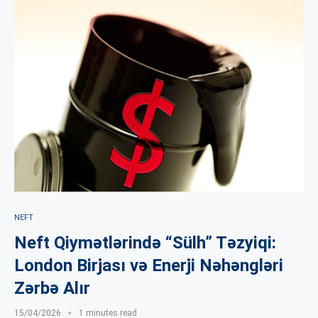
NEFT
Neft Qiymətlərində “Sülh” Təzyiqi:
London Birjası və Enerji Nəhəngləri
Zərbə Alır
15/04/2026
1 minutes read