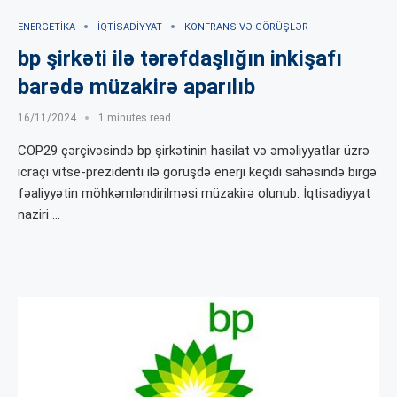
ENERGETIKA
İQTISADIYYAT
KONFRANS VƏ GÖRÜŞLƏR
bp şirkəti ilə tərəfdaşlığın inkişafı
barədə müzakirə aparılıb
16/11/2024
1 minutes read
COP29 çərçivəsində bp şirkətinin hasilat və əməliyyatlar üzrə
icraçı vitse-prezidenti ilə görüşdə enerji keçidi sahəsində birgə
fəaliyyətin möhkəmləndirilməsi müzakirə olunub. İqtisadiyyat
naziri …