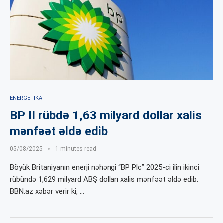
ENERGETIKA
BP II rübdə 1,63 milyard dollar xalis
mənfəət əldə edib
05/08/2025
1 minutes read
Böyük Britaniyanın enerji nəhəngi “BP Plc” 2025-ci ilin ikinci
rübündə 1,629 milyard ABŞ dolları xalis mənfəət əldə edib.
BBN.az xəbər verir ki, …