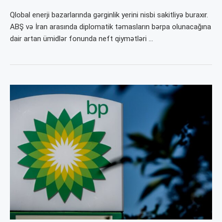
Qlobal enerji bazarlarında gərginlik yerini nisbi sakitliyə buraxır.
ABŞ və İran arasında diplomatik təmasların bərpa olunacağına
dair artan ümidlər fonunda neft qiymətləri …