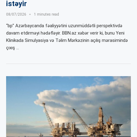
istəyir
08/07/2026
1 minutes read
“bp” Azərbaycanda fəaliyyətini uzunmüddətli perspektivdə
davam etdirməyi hədəfləyir. BBN.az xəbər verir ki, bunu Yeni
Klinikada Simulyasiya və Təlim Mərkəzinin açılış mərasimində
çıxış …