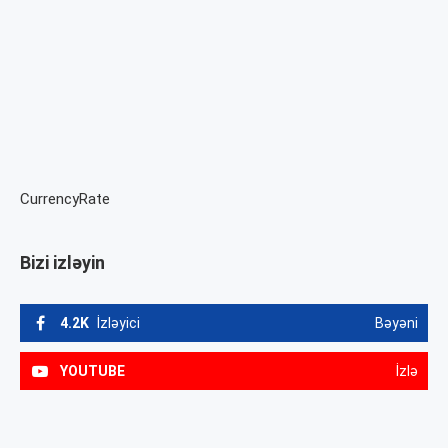
CurrencyRate
Bizi izləyin
4.2K
İzləyici
Bəyəni
YOUTUBE
İzlə