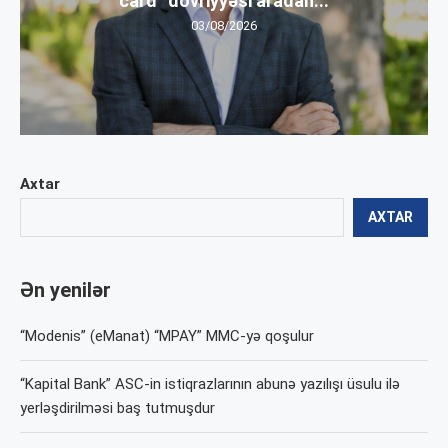
card” dövriyyəsi aradan...
03/08/2026
Axtar
AXTAR
Ən yenilər
“Modenis” (eManat) “MPAY” MMC-yə qoşulur
“Kapital Bank” ASC-in istiqrazlarının abunə yazılışı üsulu ilə
yerləşdirilməsi baş tutmuşdur