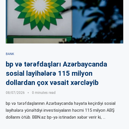
BANK
bp və tərəfdaşları Azərbaycanda
sosial layihələrə 115 milyon
dollardan çox vəsait xərcləyib
08/07/2026
0 minutes read
bp və tərəfdaşlarının Azərbaycanda həyata keçirdiyi sosial
layihələrə yönəltdiyi investisiyaların həcmi 115 milyon ABŞ
dollarını ötüb. BBN.az bp-yə istinadən xəbər verir ki, …