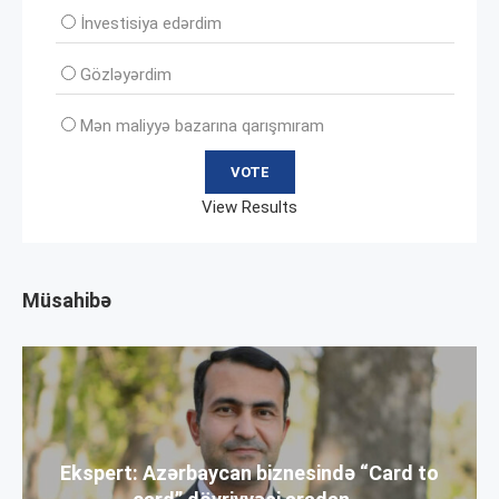
İnvеstisiya edərdim
Gözləyərdim
Mən maliyyə bazarına qarışmıram
View Results
Müsahibə
Ekspert: Azərbaycan biznesində “Card to