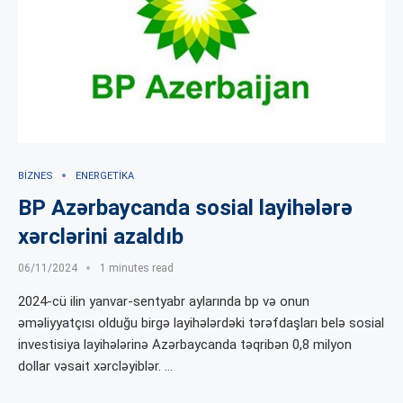
BIZNES
ENERGETIKA
BP Azərbaycanda sosial layihələrə
xərclərini azaldıb
06/11/2024
1 minutes read
2024-cü ilin yanvar-sentyabr aylarında bp və onun
əməliyyatçısı olduğu birgə layihələrdəki tərəfdaşları belə sosial
investisiya layihələrinə Azərbaycanda təqribən 0,8 milyon
dollar vəsait xərcləyiblər. …