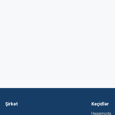
Şirkət
Keçidlər
Haqqımızda