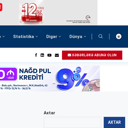
ə
Statistika
Digər
Dünya
XƏBƏRLƏRƏ ABUNƏ OLUN
Axtar
AXTAR