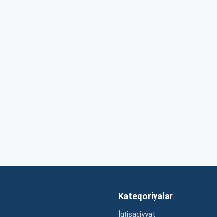
Kateqoriyalar
İqtisadiyyat