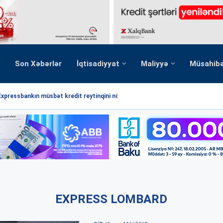
Son Xəbərlər
İqtisadiyyat
Maliyyə
Müsahib
Expressbankın müsbət kredit reytinqini növbəti dəfə...
EXPRESS LOMBARD