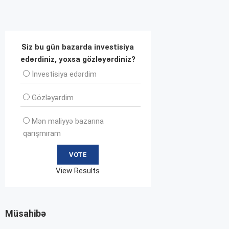
Siz bu gün bazarda investisiya
edərdiniz, yoxsa gözləyərdiniz?
İnvеstisiya edərdim
Gözləyərdim
Mən maliyyə bazarına
qarışmıram
View Results
Müsahibə