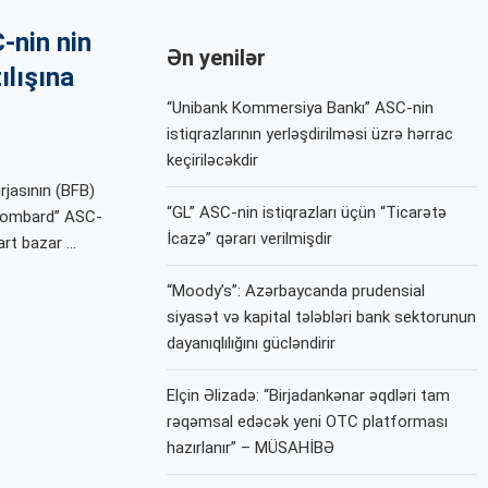
-nin nin
Ən yenilər
ılışına
“Unibank Kommersiya Bankı” ASC-nin
istiqrazlarının yerləşdirilməsi üzrə hərrac
keçiriləcəkdir
rjasının (BFB)
“GL” ASC-nin istiqrazları üçün “Ticarətə
s Lombard” ASC-
İcazə” qərarı verilmişdir
art bazar …
“Moody’s”: Azərbaycanda prudensial
siyasət və kapital tələbləri bank sektorunun
dayanıqlılığını gücləndirir
Elçin Əlizadə: “Birjadankənar əqdləri tam
rəqəmsal edəcək yeni OTC platforması
hazırlanır” – MÜSAHİBƏ