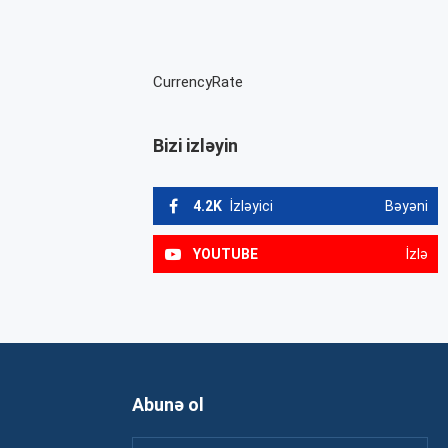
CurrencyRate
Bizi izləyin
4.2K
İzləyici
Bəyəni
YOUTUBE
İzlə
Abunə ol