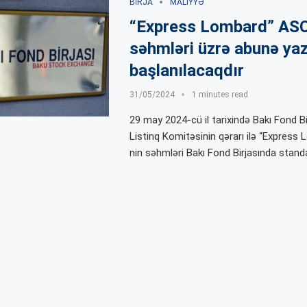
BIRJA
MALIYYƏ
“Express Lombard” ASC
səhmləri üzrə abunə yaz
başlanılacaqdır
31/05/2024
1 minutes read
29 may 2024-cü il tarixində Bakı Fond Bi
Listinq Komitəsinin qərarı ilə “Expres
nin səhmləri Bakı Fond Birjasında stand