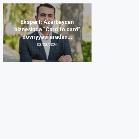
Ekspert: Azərbaycan
biznesində “Card to card”
dövriyyəsi aradan...
03/08/2026