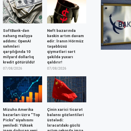
SoftBank-dən
Neft bazarında
nəhəng maliyyə
kəskin artım davam
addımı: OpenAI
edir: İranın Hörmüz
səhmləri
təşəbbüsü
qarşılığında 10
qiymətləri sərt
milyard dollarlıq
şəkildə yuxarı
kredit götürüldü!
qaldırır!
07/08/2026
07/08/2026
Mizuho Amerika
Çinin xarici ticarət
bazarları üzrə “Top
balansı gözləntiləri
Picks” siyahısını
üstələdi:
yenilədi: Yüksək
İxracatdakı güclü
inam doğuran yeni
artım rekorda imza