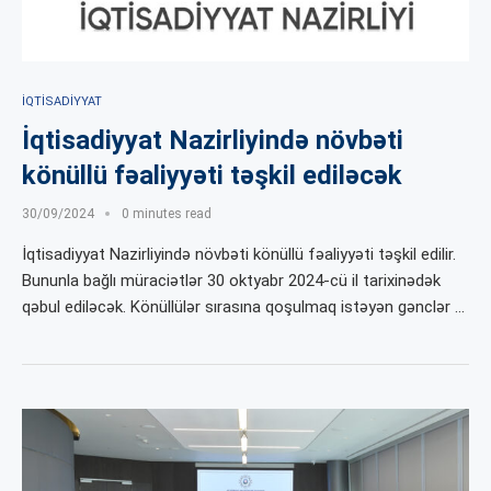
İQTISADIYYAT
İqtisadiyyat Nazirliyində növbəti
könüllü fəaliyyəti təşkil ediləcək
30/09/2024
0 minutes read
İqtisadiyyat Nazirliyində növbəti könüllü fəaliyyəti təşkil edilir.
Bununla bağlı müraciətlər 30 oktyabr 2024-cü il tarixinədək
qəbul ediləcək. Könüllülər sırasına qoşulmaq istəyən gənclər …