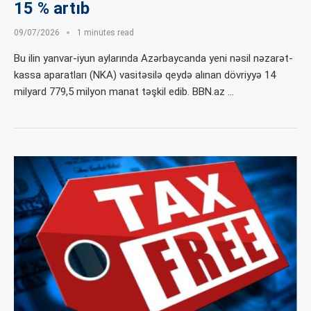
15 % artıb
09/07/2026
1 minutes read
Bu ilin yanvar-iyun aylarında Azərbaycanda yeni nəsil nəzarət-
kassa aparatları (NKA) vasitəsilə qeydə alınan dövriyyə 14
milyard 779,5 milyon manat təşkil edib. BBN.az …