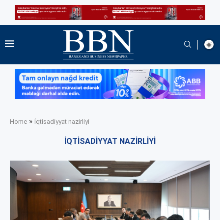
»
Home
İqtisadiyyat nazirliyi
İQTISADIYYAT NAZIRLIYI