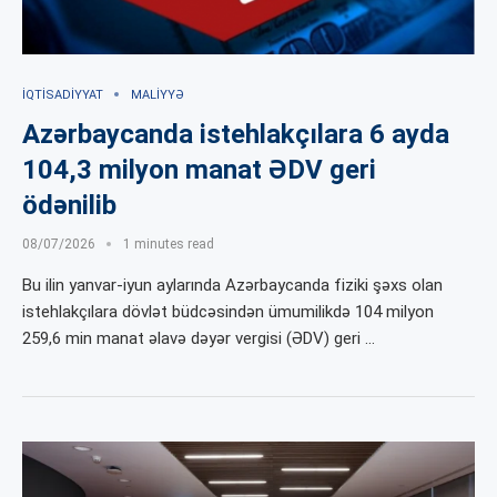
İQTISADIYYAT
MALIYYƏ
Azərbaycanda istehlakçılara 6 ayda
104,3 milyon manat ƏDV geri
ödənilib
08/07/2026
1 minutes read
Bu ilin yanvar-iyun aylarında Azərbaycanda fiziki şəxs olan
istehlakçılara dövlət büdcəsindən ümumilikdə 104 milyon
259,6 min manat əlavə dəyər vergisi (ƏDV) geri …