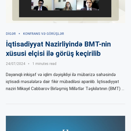
DIGƏR
KONFRANS VƏ GÖRÜŞLƏR
İqtisadiyyat Nazirliyində BMT-nin
xüsusi elçisi ilə görüş keçirilib
24/07/2024
1 minutes read
Dayanıqlı inkişaf və iqlim dəyişikliyi ilə mübarizə sahəsində
iqtisadi məsələlərə dair fikir mübadiləsi aparılıb. İqtisadiyyat
naziri Mikayıl Cabbarov Birləşmiş Millətlər Təşkilatının (BMT) …