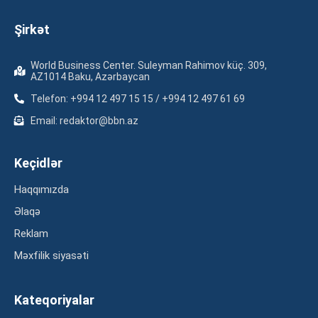
Şirkət
World Business Center. Suleyman Rahimov küç. 309,
AZ1014 Baku, Azərbaycan
Telefon: +994 12 497 15 15 / +994 12 497 61 69
Email: redaktor@bbn.az
Keçidlər
Haqqımızda
Əlaqə
Reklam
Məxfilik siyasəti
Kateqoriyalar