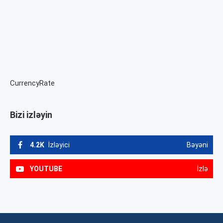
CurrencyRate
Bizi izləyin
4.2K
İzləyici
Bəyəni
YOUTUBE
İzlə