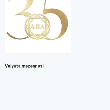
Valyuta məzənnəsi