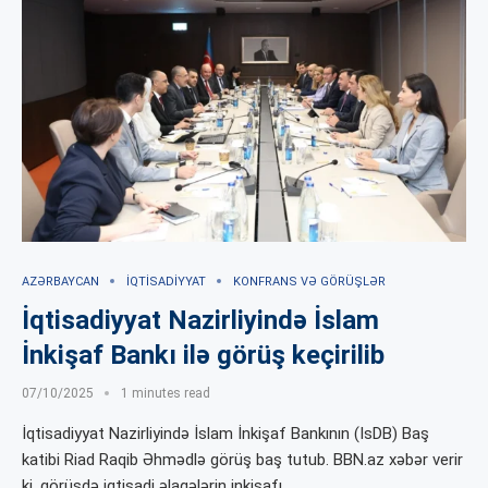
AZƏRBAYCAN
İQTISADIYYAT
KONFRANS VƏ GÖRÜŞLƏR
İqtisadiyyat Nazirliyində İslam
İnkişaf Bankı ilə görüş keçirilib
07/10/2025
1 minutes read
İqtisadiyyat Nazirliyində İslam İnkişaf Bankının (IsDB) Baş
katibi Riad Raqib Əhmədlə görüş baş tutub. BBN.az xəbər verir
ki, görüşdə iqtisadi əlaqələrin inkişafı …