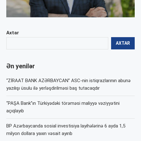
Axtar
AXTAR
Ən yenilər
“ZİRAAT BANK AZƏRBAYCAN” ASC-nin istiqrazlarının abunə
yazılışı üsulu ilə yerləşdirilməsi baş tutacaqdır
“PAŞA Bank”ın Türkiyədəki törəməsi maliyyə vəziyyətini
açıqlayıb
BP Azərbaycanda sosial investisiya layihələrinə 6 ayda 1,5
milyon dollara yaxın vəsait ayırıb