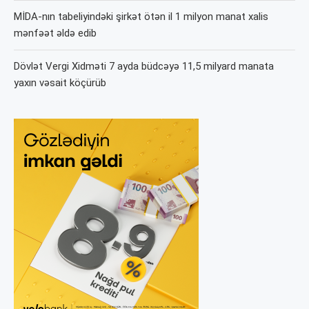
MİDA-nın tabeliyindəki şirkət ötən il 1 milyon manat xalis
mənfəət əldə edib
Dövlət Vergi Xidməti 7 ayda büdcəyə 11,5 milyard manata
yaxın vəsait köçürüb