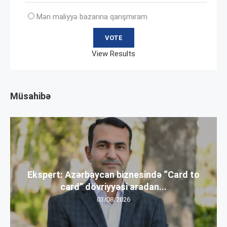
Mən maliyyə bazarına qarışmıram
View Results
Müsahibə
Ekspert: Azərbaycan biznesində “Card to
card” dövriyyəsi aradan...
03/08/2026