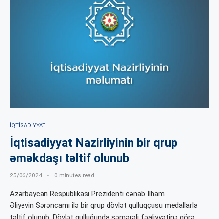
İQTISADIYYAT
İqtisadiyyat Nazirliyinin bir qrup
əməkdaşı təltif olunub
25/06/2024
0 minutes read
Azərbaycan Respublikası Prezidenti cənab İlham
Əliyevin Sərəncamı ilə bir qrup dövlət qulluqçusu medallarla
təltif olunub. Dövlət qulluğunda səmərəli fəaliyyətinə görə