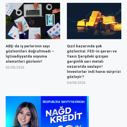
ABŞ-da iş yerlərinin sayı
Qızıl bazarında şok
gözləntiləri doğrultmadı –
gözləntisi: FED-in qərarı və
İqtisadiyyatda soyuma
Yaxın Şərqdəki qızışan
əlamətləri güclənir!
gərginlik sarı metalı
nəzarətdə saxlayır!
05/08/2026
İnvestorlar indi hansı sürprizi
gözləyir?
04/08/2026