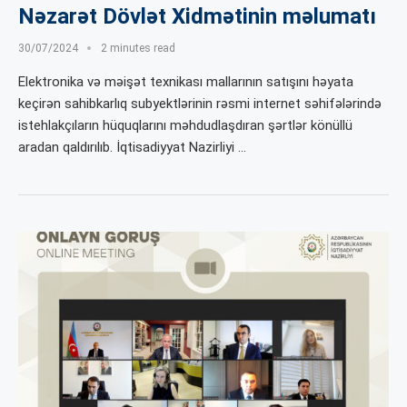
Nəzarət Dövlət Xidmətinin məlumatı
30/07/2024
2 minutes read
Elektronika və məişət texnikası mallarının satışını həyata
keçirən sahibkarlıq subyektlərinin rəsmi internet səhifələrində
istehlakçıların hüquqlarını məhdudlaşdıran şərtlər könüllü
aradan qaldırılıb. İqtisadiyyat Nazirliyi …