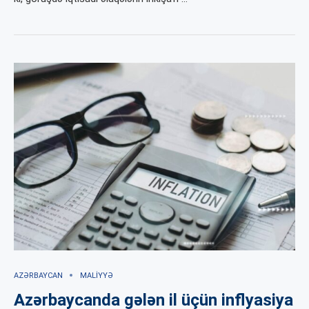
AZƏRBAYCAN
MALIYYƏ
Azərbaycanda gələn il üçün inflyasiya