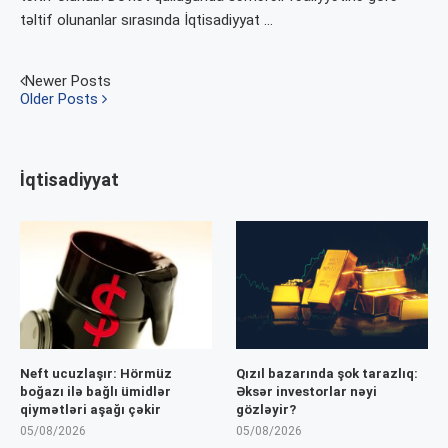
təltif olunanlar sırasında İqtisadiyyat …
Newer Posts
Older Posts
İqtisadiyyat
Neft ucuzlaşır: Hörmüz
Qızıl bazarında şok tarazlıq:
boğazı ilə bağlı ümidlər
Əksər investorlar nəyi
qiymətləri aşağı çəkir
gözləyir?
05/08/2026
05/08/2026