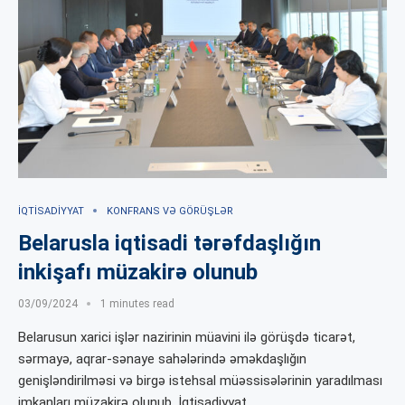
İQTISADIYYAT
KONFRANS VƏ GÖRÜŞLƏR
Belarusla iqtisadi tərəfdaşlığın
inkişafı müzakirə olunub
03/09/2024
1 minutes read
Belarusun xarici işlər nazirinin müavini ilə görüşdə ticarət,
sərmayə, aqrar-sənaye sahələrində əməkdaşlığın
genişləndirilməsi və birgə istehsal müəssisələrinin yaradılması
imkanları müzakirə olunub. İqtisadiyyat …