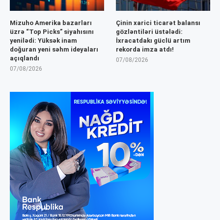
Mizuho Amerika bazarları
Çinin xarici ticarət balansı
üzrə “Top Picks” siyahısını
gözləntiləri üstələdi:
yenilədi: Yüksək inam
İxracatdakı güclü artım
doğuran yeni səhm ideyaları
rekorda imza atdı!
açıqlandı
07/08/2026
07/08/2026