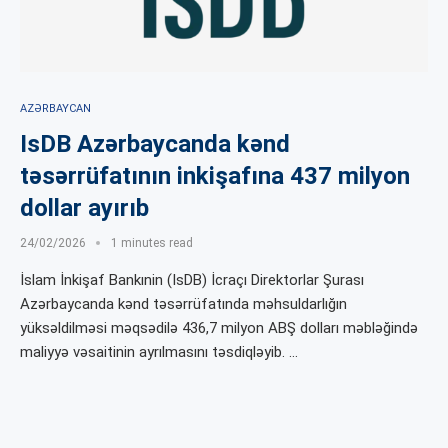
AZƏRBAYCAN
IsDB Azərbaycanda kənd
təsərrüfatının inkişafına 437 milyon
dollar ayırıb
24/02/2026
1 minutes read
İslam İnkişaf Bankınin (IsDB) İcraçı Direktorlar Şurası
Azərbaycanda kənd təsərrüfatında məhsuldarlığın
yüksəldilməsi məqsədilə 436,7 milyon ABŞ dolları məbləğində
maliyyə vəsaitinin ayrılmasını təsdiqləyib. …