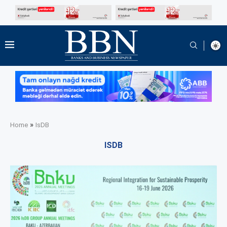
»
Home
IsDB
ISDB