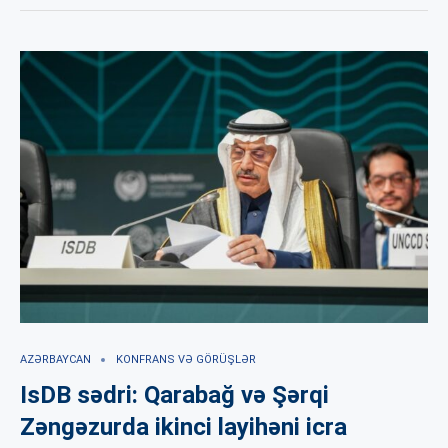
AZƏRBAYCAN
KONFRANS VƏ GÖRÜŞLƏR
IsDB sədri: Qarabağ və Şərqi
Zəngəzurda ikinci layihəni icra