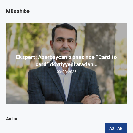
Müsahibə
Ekspert: Azərbaycan biznesində “Card to
card” dövriyyəsi aradan...
03/08/2026
Axtar
AXTAR