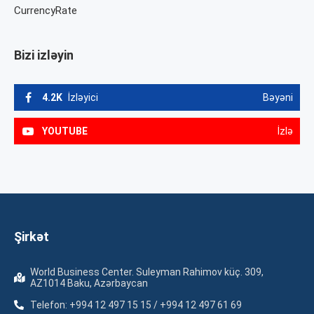
CurrencyRate
Bizi izləyin
4.2K
İzləyici
Bəyəni
YOUTUBE
İzlə
Şirkət
World Business Center. Suleyman Rahimov küç. 309,
AZ1014 Baku, Azərbaycan
Telefon: +994 12 497 15 15 / +994 12 497 61 69