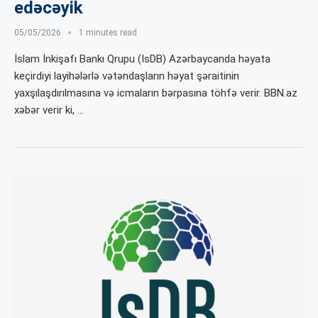
edəcəyik
05/05/2026
1 minutes read
İslam İnkişafı Bankı Qrupu (IsDB) Azərbaycanda həyata
keçirdiyi layihələrlə vətəndaşların həyat şəraitinin
yaxşılaşdırılmasına və icmaların bərpasına töhfə verir. BBN.az
xəbər verir ki, …