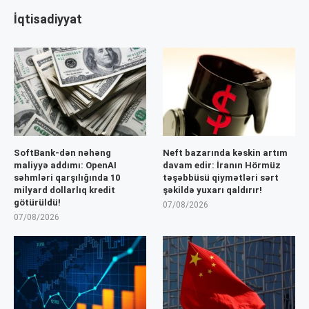
İqtisadiyyat
SoftBank-dən nəhəng
Neft bazarında kəskin artım
maliyyə addımı: OpenAI
davam edir: İranın Hörmüz
səhmləri qarşılığında 10
təşəbbüsü qiymətləri sərt
milyard dollarlıq kredit
şəkildə yuxarı qaldırır!
götürüldü!
07/08/2026
07/08/2026