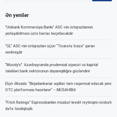
Ən yenilər
“Unibank Kommersiya Bankı” ASC-nin istiqrazlarının
yerləşdirilməsi üzrə hərrac keçiriləcəkdir
“GL” ASC-nin istiqrazları üçün “Ticarətə İcazə” qərarı
verilmişdir
“Moody’s”: Azərbaycanda prudensial siyasət və kapital
tələbləri bank sektorunun dayanıqlılığını gücləndirir
Elçin Əlizadə: “Birjadankənar əqdləri tam rəqəmsal edəcək yeni
OTC platforması hazırlanır” – MÜSAHİBƏ
“Fitch Ratings” Expressbankın müsbət kredit reytinqini növbəti
dəfə təsdiqləyib