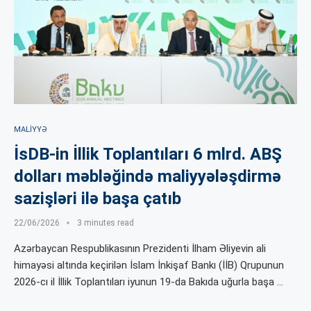
MALIYYƏ
İsDB-in İllik Toplantıları 6 mlrd. ABŞ
dolları məbləğində maliyyələşdirmə
sazişləri ilə başa çatıb
22/06/2026
3 minutes read
Azərbaycan Respublikasının Prezidenti İlham Əliyevin ali
himayəsi altında keçirilən İslam İnkişaf Bankı (İİB) Qrupunun
2026-cı il İllik Toplantıları iyunun 19-da Bakıda uğurla başa …