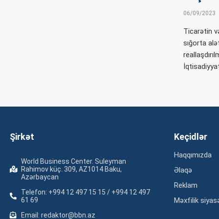
06/09/2023
Ticarətin v
sığorta alə
reallaşdırı
İqtisadiyya
Şirkət
Keçidlər
Haqqımızda
World Business Center. Suleyman
Rahimov küç. 309, AZ1014 Baku,
Əlaqə
Azərbaycan
Reklam
Telefon: +994 12 497 15 15 / +994 12 497
61 69
Məxfilik siyas
Email: redaktor@bbn.az