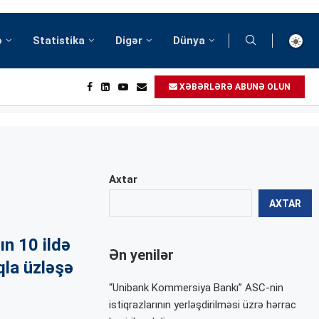
ə
Statistika
Digər
Dünya
XƏBƏRLƏRƏ ABUNƏ OLUN
Axtar
AXTAR
ın 10 ildə
Ən yenilər
qla üzləşə
“Unibank Kommersiya Bankı” ASC-nin
istiqrazlarının yerləşdirilməsi üzrə hərrac