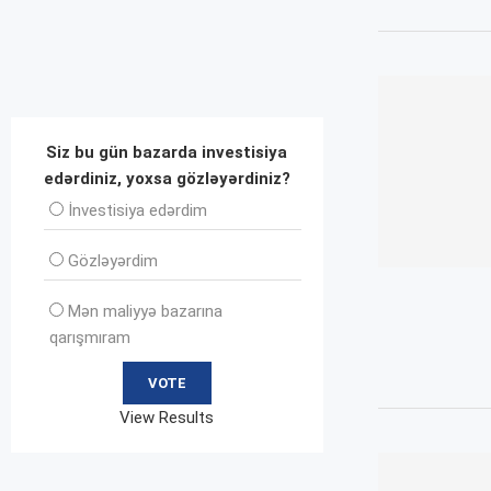
Siz bu gün bazarda investisiya
edərdiniz, yoxsa gözləyərdiniz?
İnvеstisiya edərdim
Gözləyərdim
Mən maliyyə bazarına
qarışmıram
View Results