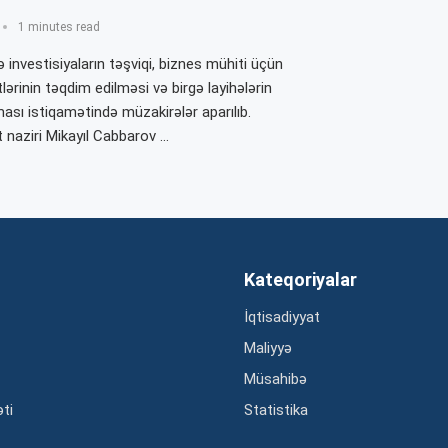
1 minutes read
ə investisiyaların təşviqi, biznes mühiti üçün
tlərinin təqdim edilməsi və birgə layihələrin
lması istiqamətində müzakirələr aparılıb.
t naziri Mikayıl Cabbarov …
Kateqoriyalar
İqtisadiyyat
Maliyyə
Müsahibə
əti
Statistika