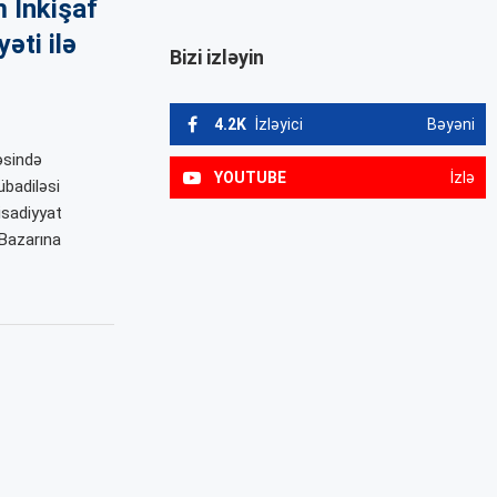
 İnkişaf
əti ilə
Bizi izləyin
4.2K
İzləyici
Bəyəni
əsində
YOUTUBE
İzlə
übadiləsi
isadiyyat
 Bazarına