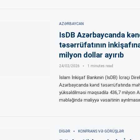
AZƏRBAYCAN
IsDB Azərbaycanda kən
təsərrüfatının inkişafın
milyon dollar ayırıb
24/02/2026
1 minutes read
İslam İnkişaf Bankınin (IsDB) İcraçı Dire
Azərbaycanda kənd təsərrüfatında məhs
yüksəldilməsi məqsədilə 436,7 milyon AB
məbləğində maliyyə vəsaitinin ayrılmasın
DIGƏR
KONFRANS VƏ GÖRÜŞLƏR