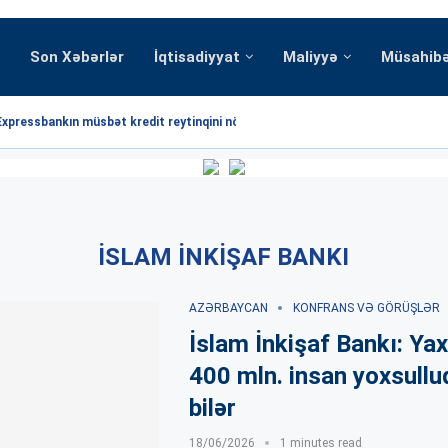
Son Xəbərlər
İqtisadiyyat
Maliyyə
Müsahib
Expressbankın müsbət kredit reytinqini növbəti dəfə...
İSLAM İNKIŞAF BANKI
AZƏRBAYCAN
KONFRANS VƏ GÖRÜŞLƏR
İslam İnkişaf Bankı: Yax
400 mln. insan yoxsullu
bilər
18/06/2026
1 minutes read