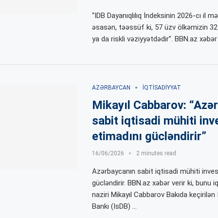
“IDB Dayanıqlılıq İndeksinin 2026-cı il m
əsasən, təəssüf ki, 57 üzv ölkəmizin 32
ya da riskli vəziyyətdədir”. BBN.az xəbər 
AZƏRBAYCAN
İQTISADIYYAT
Mikayıl Cabbarov: “Azə
sabit iqtisadi mühiti inv
etimadını gücləndirir”
16/06/2026
2 minutes read
Azərbaycanın sabit iqtisadi mühiti inve
gücləndirir. BBN.az xəbər verir ki, bunu i
naziri Mikayıl Cabbarov Bakıda keçirilən
Bankı (IsDB) …