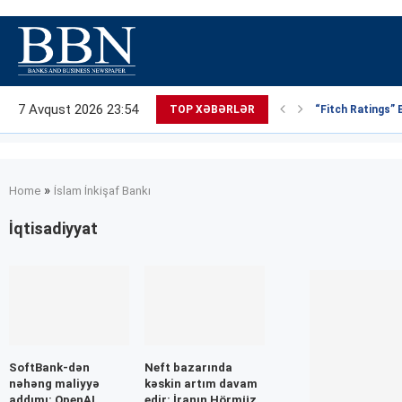
7 Avqust 2026 23:54
TOP XƏBƏRLƏR
“Fitch Ratings” 
»
Home
İslam İnkişaf Bankı
İqtisadiyyat
SoftBank-dən
Neft bazarında
nəhəng maliyyə
kəskin artım davam
addımı: OpenAI
edir: İranın Hörmüz