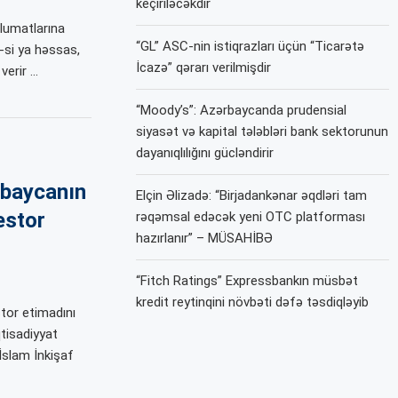
keçiriləcəkdir
əlumatlarına
“GL” ASC-nin istiqrazları üçün “Ticarətə
-si ya həssas,
İcazə” qərarı verilmişdir
verir …
“Moody’s”: Azərbaycanda prudensial
siyasət və kapital tələbləri bank sektorunun
dayanıqlılığını gücləndirir
rbaycanın
Elçin Əlizadə: “Birjadankənar əqdləri tam
estor
rəqəmsal edəcək yeni OTC platforması
hazırlanır” – MÜSAHİBƏ
“Fitch Ratings” Expressbankın müsbət
kredit reytinqini növbəti dəfə təsdiqləyib
stor etimadını
qtisadiyyat
 İslam İnkişaf