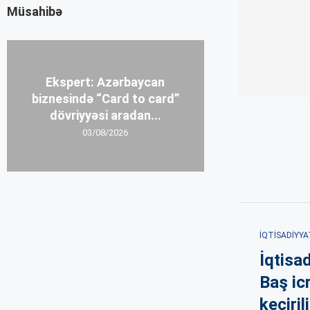
Müsahibə
Ekspert: Azərbaycan
biznesində “Card to card”
dövriyyəsi aradan...
03/08/2026
İQTISADIYYA
İqtisad
Baş icr
keçiril