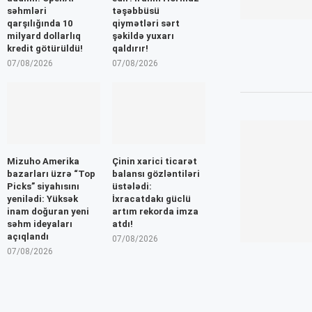
səhmləri
təşəbbüsü
qarşılığında 10
qiymətləri sərt
milyard dollarlıq
şəkildə yuxarı
kredit götürüldü!
qaldırır!
07/08/2026
07/08/2026
Mizuho Amerika
Çinin xarici ticarət
bazarları üzrə “Top
balansı gözləntiləri
Picks” siyahısını
üstələdi:
yenilədi: Yüksək
İxracatdakı güclü
inam doğuran yeni
artım rekorda imza
səhm ideyaları
atdı!
açıqlandı
07/08/2026
07/08/2026