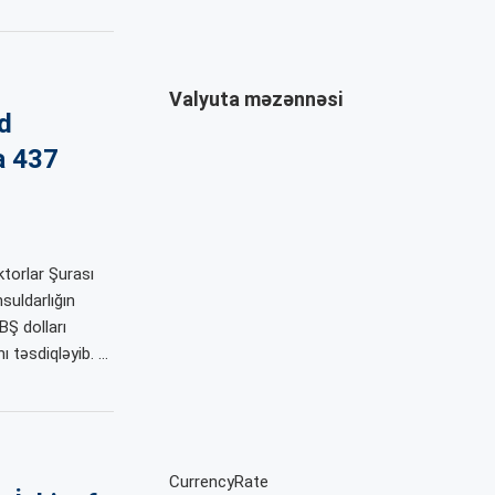
Valyuta məzənnəsi
d
a 437
ktorlar Şurası
uldarlığın
Ş dolları
ı təsdiqləyib. …
CurrencyRate