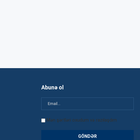
Abunə ol
Mən şərtləri oxudum və razılaşdım