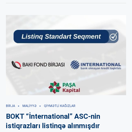
BIRJA
MALIYYƏ
QIYMƏTLI KAĞIZLAR
BOKT “İnternational” ASC-nin
istiqrazları listinqə alınmışdır