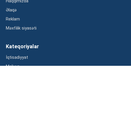
Haqqımızda
Əlaqə
Reklam
Məxfilik siyasəti
Kateqoriyalar
İqtisadiyyat
Maliyyə
Müsahibə
Statistika
Abunə ol