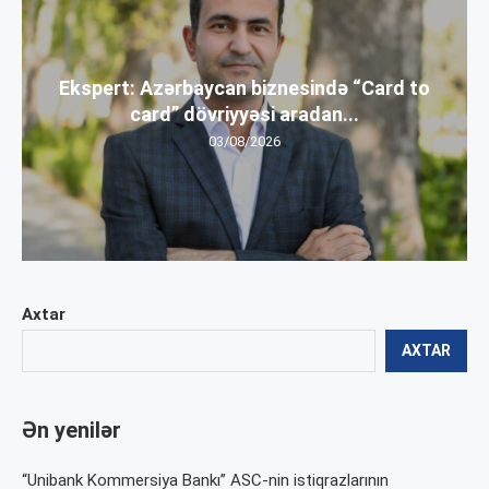
Ekspert: Azərbaycan biznesində “Card to
card” dövriyyəsi aradan...
03/08/2026
Axtar
AXTAR
Ən yenilər
“Unibank Kommersiya Bankı” ASC-nin istiqrazlarının