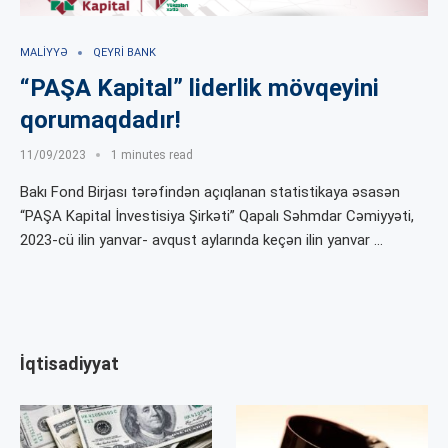
MALIYYƏ
QEYRI BANK
“PAŞA Kapital” liderlik mövqeyini
qorumaqdadır!
11/09/2023
1 minutes read
Bakı Fond Birjası tərəfindən açıqlanan statistikaya əsasən
“PAŞA Kapital İnvestisiya Şirkəti” Qapalı Səhmdar Cəmiyyəti,
2023-cü ilin yanvar- avqust aylarında keçən ilin yanvar …
İqtisadiyyat