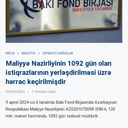
BIRJA
MALIYYƏ
QIYMƏTLI KAĞIZLAR
Maliyyə Nazirliyinin 1092 gün olan
istiqrazlarının yerləşdirilməsi üzrə
hərrac keçirilmişdir
09/04/2024
1 minutes read
9 aprel 2024-cü il tarixində Bakı Fond Birjasında Azərbaycan
Respublikası Maliyyə Nazirliyinin AZ0201070098 ISIN-li, 120
mln. manat həcmində, 1092 gün tədavül müddətli …