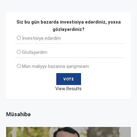
Siz bu gün bazarda investisiya edərdiniz, yoxsa
gözləyərdiniz?
İnvеstisiya edərdim
Gözləyərdim
Mən maliyyə bazarına qarışmıram
View Results
Müsahibə