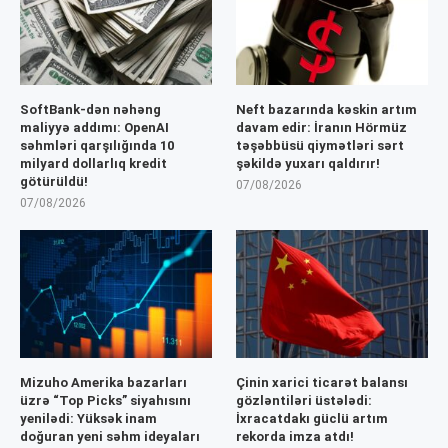
SoftBank-dən nəhəng
Neft bazarında kəskin artım
maliyyə addımı: OpenAI
davam edir: İranın Hörmüz
səhmləri qarşılığında 10
təşəbbüsü qiymətləri sərt
milyard dollarlıq kredit
şəkildə yuxarı qaldırır!
götürüldü!
07/08/2026
07/08/2026
Mizuho Amerika bazarları
Çinin xarici ticarət balansı
üzrə “Top Picks” siyahısını
gözləntiləri üstələdi:
yenilədi: Yüksək inam
İxracatdakı güclü artım
doğuran yeni səhm ideyaları
rekorda imza atdı!