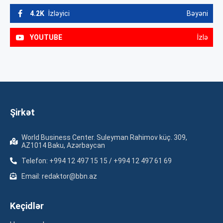
4.2K
İzləyici
Bəyəni
YOUTUBE
İzlə
Şirkət
World Business Center. Suleyman Rahimov küç. 309,
AZ1014 Baku, Azərbaycan
Telefon: +994 12 497 15 15 / +994 12 497 61 69
Email: redaktor@bbn.az
Keçidlər