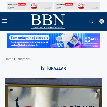
»
Home
istiqrazlar
ISTIQRAZLAR