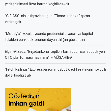
yerləşdirilməsi üzrə hərrac keçiriləcəkdir
“GL” ASC-nin istiqrazları üçün “Ticarətə İcazə” qərarı
verilmişdir
“Moody’s”: Azərbaycanda prudensial siyasət və kapital
tələbləri bank sektorunun dayanıqlılığını gücləndirir
Elçin Əlizadə: “Birjadankənar əqdləri tam rəqəmsal edəcək yeni
OTC platforması hazırlanır” – MÜSAHİBƏ
“Fitch Ratings” Expressbankın müsbət kredit reytinqini növbəti
dəfə təsdiqləyib