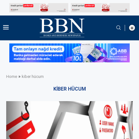
»
Home
kiber hücum
KIBER HÜCUM