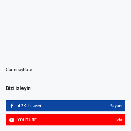
CurrencyRate
Bizi izləyin
4.2K
İzləyici
Bəyəni
YOUTUBE
İzlə