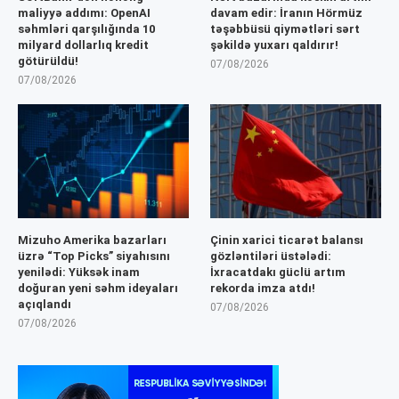
maliyyə addımı: OpenAI
davam edir: İranın Hörmüz
səhmləri qarşılığında 10
təşəbbüsü qiymətləri sərt
milyard dollarlıq kredit
şəkildə yuxarı qaldırır!
götürüldü!
07/08/2026
07/08/2026
Mizuho Amerika bazarları
Çinin xarici ticarət balansı
üzrə “Top Picks” siyahısını
gözləntiləri üstələdi:
yenilədi: Yüksək inam
İxracatdakı güclü artım
doğuran yeni səhm ideyaları
rekorda imza atdı!
açıqlandı
07/08/2026
07/08/2026