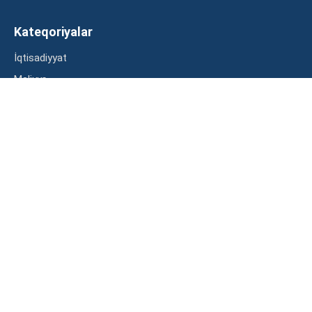
Kateqoriyalar
İqtisadiyyat
Maliyyə
Müsahibə
Statistika
Abunə ol
Mən şərtləri oxudum və razılaşdım