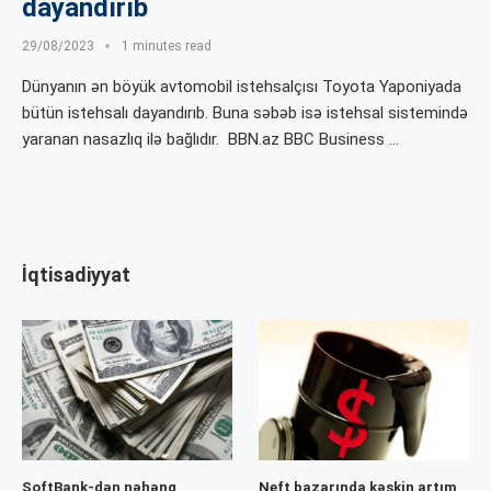
dayandırıb
29/08/2023
1 minutes read
Dünyanın ən böyük avtomobil istehsalçısı Toyota Yaponiyada
bütün istehsalı dayandırıb. Buna səbəb isə istehsal sistemində
yaranan nasazlıq ilə bağlıdır. BBN.az BBC Business …
İqtisadiyyat
SoftBank-dən nəhəng
Neft bazarında kəskin artım