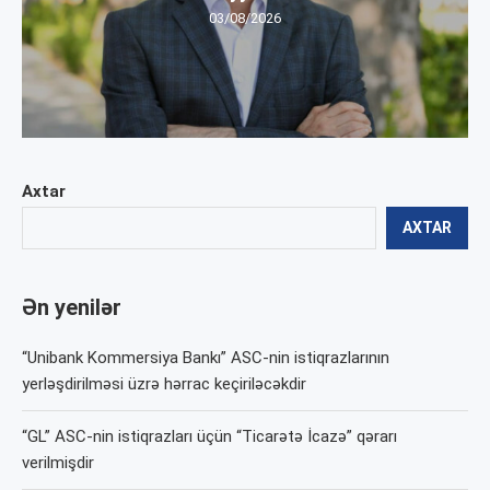
03/08/2026
Axtar
AXTAR
Ən yenilər
“Unibank Kommersiya Bankı” ASC-nin istiqrazlarının
yerləşdirilməsi üzrə hərrac keçiriləcəkdir
“GL” ASC-nin istiqrazları üçün “Ticarətə İcazə” qərarı
verilmişdir