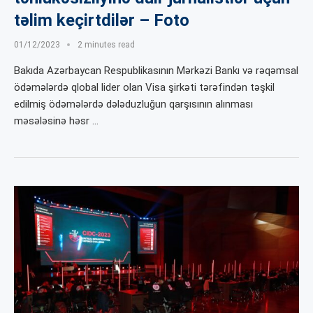
təlim keçirtdilər – Foto
01/12/2023
2 minutes read
Bakıda Azərbaycan Respublikasının Mərkəzi Bankı və rəqəmsal
ödəmələrdə qlobal lider olan Visa şirkəti tərəfindən təşkil
edilmiş ödəmələrdə dələduzluğun qarşısının alınması
məsələsinə həsr …