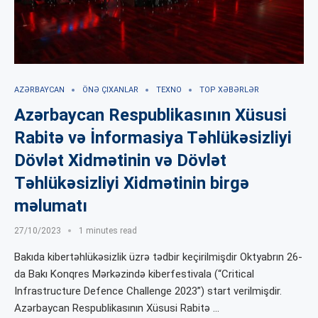
AZƏRBAYCAN
ÖNƏ ÇIXANLAR
TEXNO
TOP XƏBƏRLƏR
Azərbaycan Respublikasının Xüsusi
Rabitə və İnformasiya Təhlükəsizliyi
Dövlət Xidmətinin və Dövlət
Təhlükəsizliyi Xidmətinin birgə
məlumatı
27/10/2023
1 minutes read
Bakıda kibertəhlükəsizlik üzrə tədbir keçirilmişdir Oktyabrın 26-
da Bakı Konqres Mərkəzində kiberfestivala (“Critical
Infrastructure Defence Challenge 2023”) start verilmişdir.
Azərbaycan Respublikasının Xüsusi Rabitə …