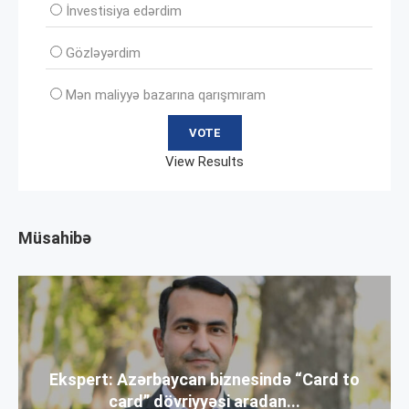
İnvеstisiya edərdim
Gözləyərdim
Mən maliyyə bazarına qarışmıram
View Results
Müsahibə
Ekspert: Azərbaycan biznesində “Card to
card” dövriyyəsi aradan...