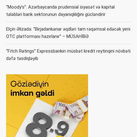
“Moody’s”: Azərbaycanda prudensial siyasət və kapital
tələbləri bank sektorunun dayanıqlılığını gücləndirir
Elçin Əlizadə: “Birjadankənar əqdləri tam rəqəmsal edəcək yeni
OTC platforması hazırlanır” – MÜSAHİBƏ
“Fitch Ratings” Expressbankın müsbət kredit reytinqini növbəti
dəfə təsdiqləyib