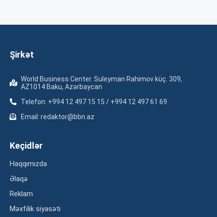
Şirkət
World Business Center. Suleyman Rahimov küç. 309,
AZ1014 Baku, Azərbaycan
Telefon: +994 12 497 15 15 / +994 12 497 61 69
Email: redaktor@bbn.az
Keçidlər
Haqqımızda
Əlaqə
Reklam
Məxfilik siyasəti