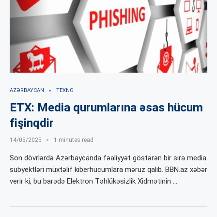
AZƏRBAYCAN
TEXNO
ETX: Media qurumlarına əsas hücum
fişinqdir
14/05/2025
1 minutes read
Son dövrlərdə Azərbaycanda fəaliyyət göstərən bir sıra media
subyektləri müxtəlif kiberhücumlara məruz qalıb. BBN.az xəbər
verir ki, bu barədə Elektron Təhlükəsizlik Xidmətinin …