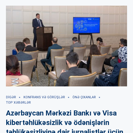
DIGƏR
KONFRANS VƏ GÖRÜŞLƏR
ÖNƏ ÇIXANLAR
TOP XƏBƏRLƏR
Azərbaycan Mərkəzi Bankı və Visa
kibertəhlükəsizlik və ödənişlərin
təhlükəsizliyinə dair jurnalistlər üçün