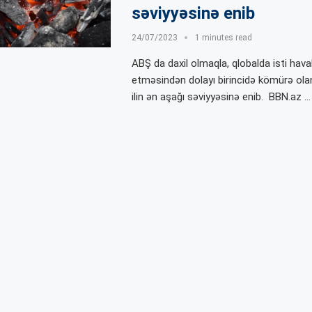
səviyyəsinə enib
24/07/2023
1 minutes read
ABŞ da daxil olmaqla, qlobalda isti hav
etməsindən dolayı birincidə kömürə ola
ilin ən aşağı səviyyəsinə enib. BBN.az …