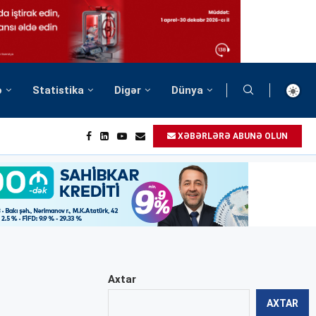
ə
Statistika
Digər
Dünya
XƏBƏRLƏRƏ ABUNƏ OLUN
Axtar
AXTAR