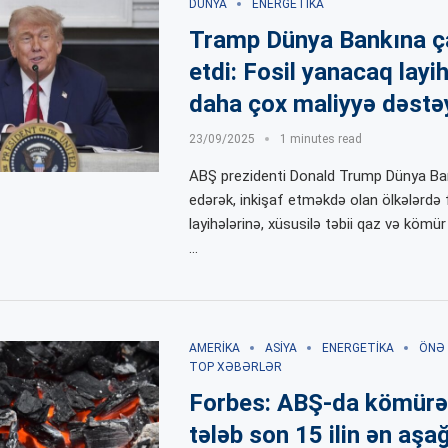
DÜNYA
ENERGETIKA
Tramp Dünya Bankına ç
etdi: Fosil yanacaq layi
daha çox maliyyə dəstəy
23/09/2025
1 minutes read
ABŞ prezidenti Donald Trump Dünya Ban
edərək, inkişaf etməkdə olan ölkələrdə 
layihələrinə, xüsusilə təbii qaz və kömü
…
AMERIKA
ASIYA
ENERGETIKA
ÖNƏ 
TOP XƏBƏRLƏR
Forbes: ABŞ-da kömürə
tələb son 15 ilin ən aşağ