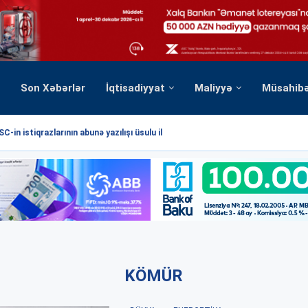
Son Xəbərlər
İqtisadiyyat
Maliyyə
Müsahib
C-in istiqrazlarının abunə yazılışı üsulu ilə...
KÖMÜR