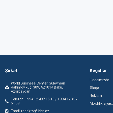
Şirkət
Keçidlər
Haqqımızda
World Business Center. Suleyman
Rahimov küç. 309, AZ1014 Baku,
Əlaqə
Azərbaycan
Reklam
Telefon: +994 12 497 15 15 / +994 12 497
61 69
Məxfilik siyas
Email: redaktor@bbn.az