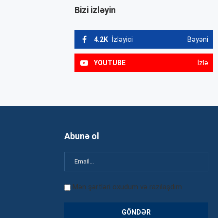
Bizi izləyin
4.2K
İzləyici
Bəyəni
YOUTUBE
İzlə
Abunə ol
Mən şərtləri oxudum və razılaşdım