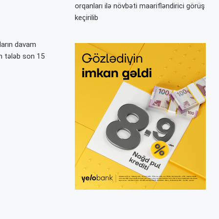
orqanları ilə növbəti maarifləndirici görüş
keçirilib
aların davam
n tələb son 15