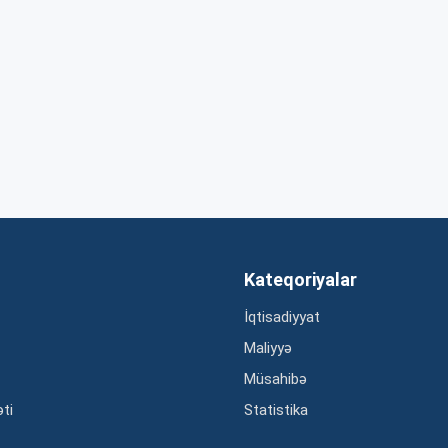
Kateqoriyalar
İqtisadiyyat
Maliyyə
Müsahibə
əti
Statistika