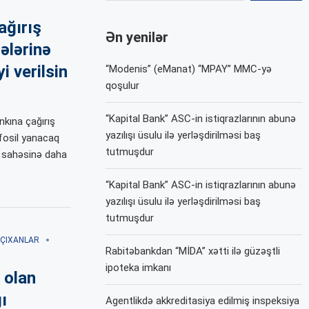
ağırış
Ən yenilər
hələrinə
i verilsin
“Modenis” (eManat) “MPAY” MMC-yə
qoşulur
“Kapital Bank” ASC-in istiqrazlarının abunə
kına çağırış
yazılışı üsulu ilə yerləşdirilməsi baş
fosil yanacaq
tutmuşdur
r sahəsinə daha
“Kapital Bank” ASC-in istiqrazlarının abunə
yazılışı üsulu ilə yerləşdirilməsi baş
tutmuşdur
ÇIXANLAR
Rabitəbankdan “MİDA” xətti ilə güzəştli
ipoteka imkanı
 olan
ı
Agentlikdə akkreditasiya edilmiş inspeksiya