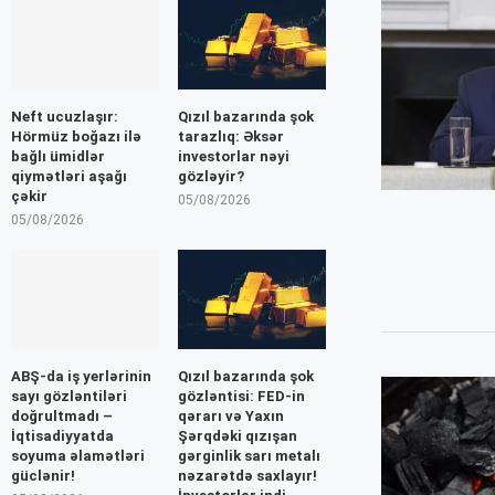
Neft ucuzlaşır:
Qızıl bazarında şok
Hörmüz boğazı ilə
tarazlıq: Əksər
bağlı ümidlər
investorlar nəyi
qiymətləri aşağı
gözləyir?
çəkir
05/08/2026
05/08/2026
ABŞ-da iş yerlərinin
Qızıl bazarında şok
sayı gözləntiləri
gözləntisi: FED-in
doğrultmadı –
qərarı və Yaxın
İqtisadiyyatda
Şərqdəki qızışan
soyuma əlamətləri
gərginlik sarı metalı
güclənir!
nəzarətdə saxlayır!