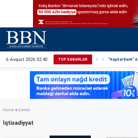
6 Avqust 2026 02:40
TOP XƏBƏRLƏR
“Kapital Bank” AS
»
Home
kömür
İqtisadiyyat