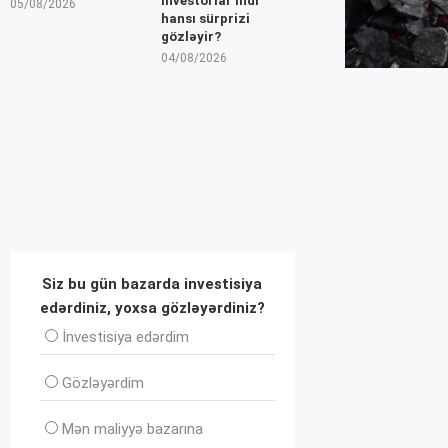
İnvestorlar indi
05/08/2026
hansı sürprizi
gözləyir?
04/08/2026
Siz bu gün bazarda investisiya
edərdiniz, yoxsa gözləyərdiniz?
İnvеstisiya edərdim
Gözləyərdim
Mən maliyyə bazarına