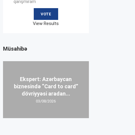
qarışmıram
View Results
Müsahibə
Ekspert: Azərbaycan
biznesində “Card to card”
dövriyyəsi aradan...
03/08/2026