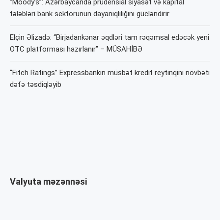
“Moody’s”: Azərbaycanda prudensial siyasət və kapital
tələbləri bank sektorunun dayanıqlılığını gücləndirir
Elçin Əlizadə: “Birjadankənar əqdləri tam rəqəmsal edəcək yeni
OTC platforması hazırlanır” – MÜSAHİBƏ
“Fitch Ratings” Expressbankın müsbət kredit reytinqini növbəti
dəfə təsdiqləyib
Valyuta məzənnəsi