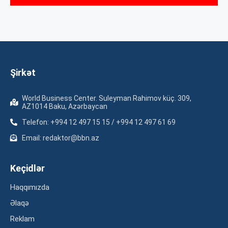
Şirkət
World Business Center. Suleyman Rahimov küç. 309,
AZ1014 Baku, Azərbaycan
Telefon: +994 12 497 15 15 / +994 12 497 61 69
Email: redaktor@bbn.az
Keçidlər
Haqqımızda
Əlaqə
Reklam