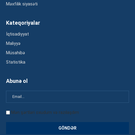
Məxfilik siyasəti
Kateqoriyalar
İqtisadiyyat
Maliyyə
Müsahibə
Statistika
Abunə ol
Mən şərtləri oxudum və razılaşdım