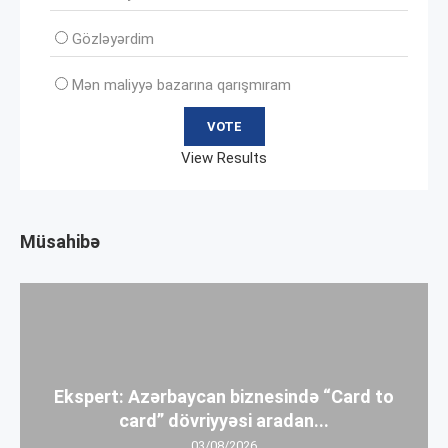
Gözləyərdim
Mən maliyyə bazarına qarışmıram
View Results
Müsahibə
Ekspert: Azərbaycan biznesində “Card to
card” dövriyyəsi aradan...
03/08/2026