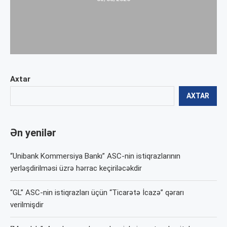
Axtar
AXTAR
Ən yenilər
“Unibank Kommersiya Bankı” ASC-nin istiqrazlarının
yerləşdirilməsi üzrə hərrac keçiriləcəkdir
“GL” ASC-nin istiqrazları üçün “Ticarətə İcazə” qərarı
verilmişdir