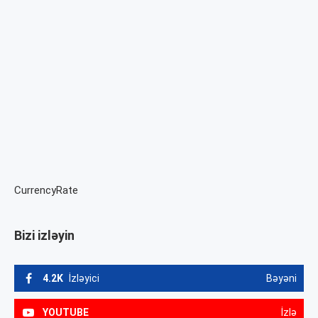
CurrencyRate
Bizi izləyin
4.2K
İzləyici
Bəyəni
YOUTUBE
İzlə