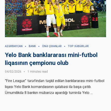
AZƏRBAYCAN
BANK
ÖNƏ ÇIXANLAR
TOP XƏBƏRLƏR
Yelo Bank banklararası mini-futbol
liqasının çempionu olub
04/02/2026
1 minutes read
“Fire League” tərəfindən təşkil edilən banklararası mini-futbol
liqası Yelo Bank komandasının qələbəsi ilə başa çatıb.
Ümumilikdə 8 bankın mübarizə apardığı turnirdə Yelo …