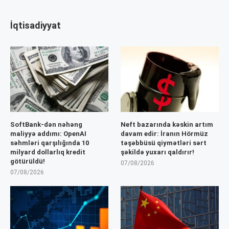
İqtisadiyyat
SoftBank-dən nəhəng
Neft bazarında kəskin artım
maliyyə addımı: OpenAI
davam edir: İranın Hörmüz
səhmləri qarşılığında 10
təşəbbüsü qiymətləri sərt
milyard dollarlıq kredit
şəkildə yuxarı qaldırır!
götürüldü!
07/08/2026
07/08/2026