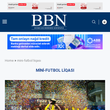
»
Home
mini-futbol liqası
MINI-FUTBOL LIQASI