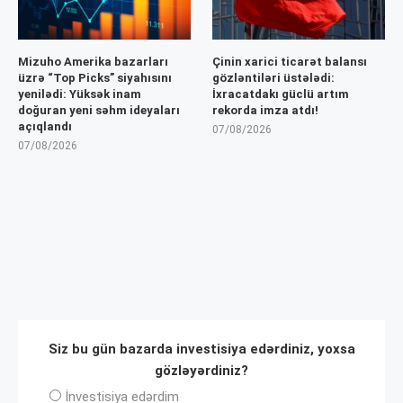
Mizuho Amerika bazarları
Çinin xarici ticarət balansı
üzrə “Top Picks” siyahısını
gözləntiləri üstələdi:
yenilədi: Yüksək inam
İxracatdakı güclü artım
doğuran yeni səhm ideyaları
rekorda imza atdı!
açıqlandı
07/08/2026
07/08/2026
Siz bu gün bazarda investisiya edərdiniz, yoxsa
gözləyərdiniz?
İnvеstisiya edərdim