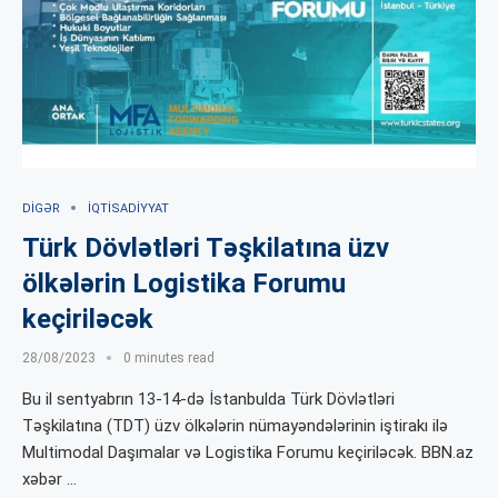
DIGƏR
İQTISADIYYAT
Türk Dövlətləri Təşkilatına üzv
ölkələrin Logistika Forumu
keçiriləcək
28/08/2023
0 minutes read
Bu il sentyabrın 13-14-də İstanbulda Türk Dövlətləri
Təşkilatına (TDT) üzv ölkələrin nümayəndələrinin iştirakı ilə
Multimodal Daşımalar və Logistika Forumu keçiriləcək. BBN.az
xəbər …