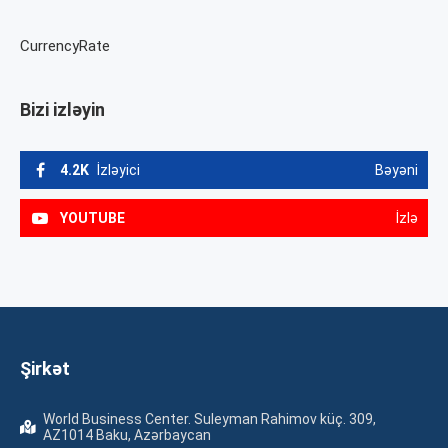
CurrencyRate
Bizi izləyin
4.2K
İzləyici
Bəyəni
YOUTUBE
İzlə
Şirkət
World Business Center. Suleyman Rahimov küç. 309,
AZ1014 Baku, Azərbaycan