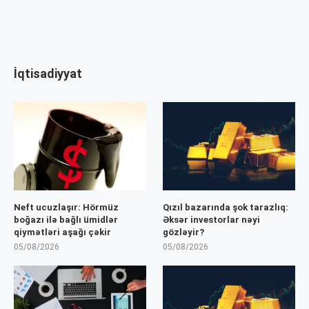
İqtisadiyyat
Neft ucuzlaşır: Hörmüz
Qızıl bazarında şok tarazlıq:
boğazı ilə bağlı ümidlər
Əksər investorlar nəyi
qiymətləri aşağı çəkir
gözləyir?
05/08/2026
05/08/2026