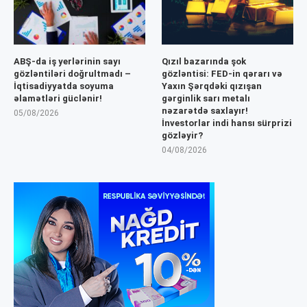
ABŞ-da iş yerlərinin sayı
Qızıl bazarında şok
gözləntiləri doğrultmadı –
gözləntisi: FED-in qərarı və
İqtisadiyyatda soyuma
Yaxın Şərqdəki qızışan
əlamətləri güclənir!
gərginlik sarı metalı
nəzarətdə saxlayır!
05/08/2026
İnvestorlar indi hansı sürprizi
gözləyir?
04/08/2026