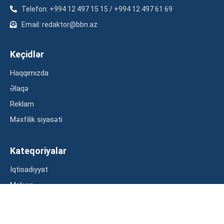
Telefon: +994 12 497 15 15 / +994 12 497 61 69
Email: redaktor@bbn.az
Keçidlər
Haqqımızda
Əlaqə
Reklam
Məxfilik siyasəti
Kateqoriyalar
İqtisadiyyat
Maliyyə
Müsahibə
Statistika