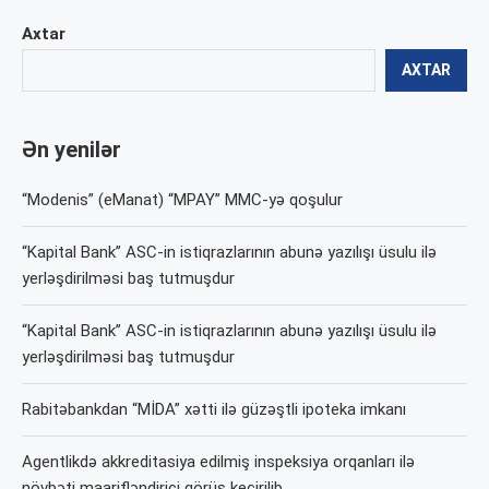
Axtar
AXTAR
Ən yenilər
“Modenis” (eManat) “MPAY” MMC-yə qoşulur
“Kapital Bank” ASC-in istiqrazlarının abunə yazılışı üsulu ilə
yerləşdirilməsi baş tutmuşdur
“Kapital Bank” ASC-in istiqrazlarının abunə yazılışı üsulu ilə
yerləşdirilməsi baş tutmuşdur
Rabitəbankdan “MİDA” xətti ilə güzəştli ipoteka imkanı
Agentlikdə akkreditasiya edilmiş inspeksiya orqanları ilə
növbəti maarifləndirici görüş keçirilib