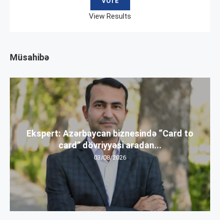
View Results
Müsahibə
Ekspert: Azərbaycan biznesində “Card to
card” dövriyyəsi aradan...
03/08/2026