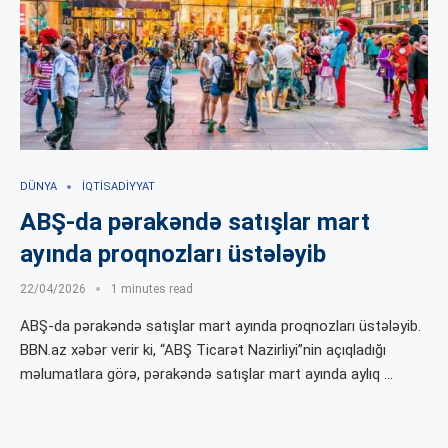
DÜNYA
İQTISADIYYAT
ABŞ-da pərakəndə satışlar mart
ayında proqnozları üstələyib
22/04/2026
1 minutes read
ABŞ-da pərakəndə satışlar mart ayında proqnozları üstələyib.
BBN.az xəbər verir ki, “ABŞ Ticarət Nazirliyi”nin açıqladığı
məlumatlara görə, pərakəndə satışlar mart ayında aylıq …