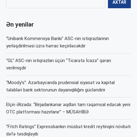
AXTAR
Ən yenilər
“Unibank Kommersiya Bankı” ASC-nin istiqrazlarının
yerləşdirilməsi üzrə hərrac keçiriləcəkdir
“GL” ASC-nin istiqrazları üçün “Ticarətə İcazə” qərarı
verilmişdir
“Moody’s”: Azərbaycanda prudensial siyasət və kapital
tələbləri bank sektorunun dayanıqlılığını gücləndirir
Elçin Əlizadə: “Birjadankənar əqdləri tam rəqəmsal edəcək yeni
OTC platforması hazırlanır” – MÜSAHİBƏ
“Fitch Ratings” Expressbankın müsbət kredit reytinqini növbəti
dəfə təsdiqləyib