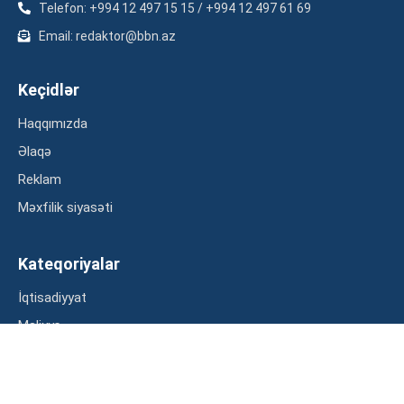
Telefon: +994 12 497 15 15 / +994 12 497 61 69
Email: redaktor@bbn.az
Keçidlər
Haqqımızda
Əlaqə
Reklam
Məxfilik siyasəti
Kateqoriyalar
İqtisadiyyat
Maliyyə
Müsahibə
Statistika