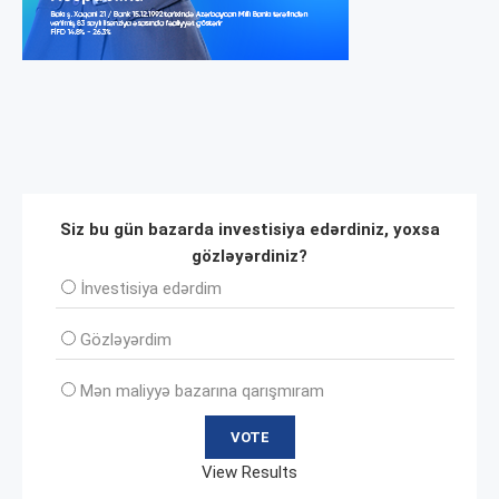
Siz bu gün bazarda investisiya edərdiniz, yoxsa
gözləyərdiniz?
İnvеstisiya edərdim
Gözləyərdim
Mən maliyyə bazarına qarışmıram
View Results