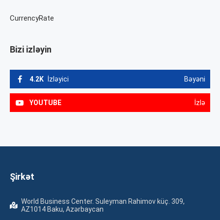
CurrencyRate
Bizi izləyin
4.2K
İzləyici
Bəyəni
YOUTUBE
İzlə
Şirkət
World Business Center. Suleyman Rahimov küç. 309,
AZ1014 Baku, Azərbaycan