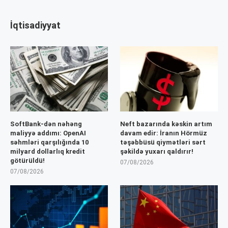
İqtisadiyyat
SoftBank-dən nəhəng
Neft bazarında kəskin artım
maliyyə addımı: OpenAI
davam edir: İranın Hörmüz
səhmləri qarşılığında 10
təşəbbüsü qiymətləri sərt
milyard dollarlıq kredit
şəkildə yuxarı qaldırır!
götürüldü!
07/08/2026
07/08/2026