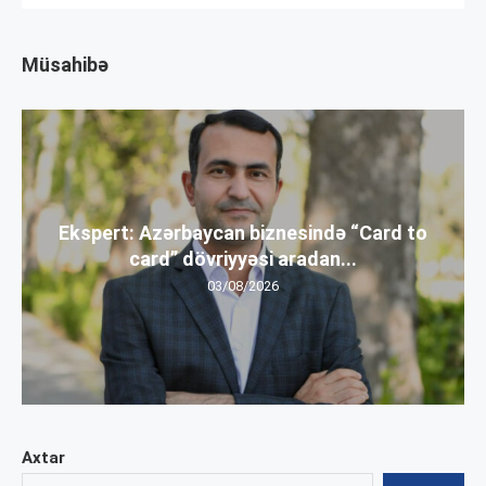
Müsahibə
Ekspert: Azərbaycan biznesində “Card to
card” dövriyyəsi aradan...
03/08/2026
Axtar