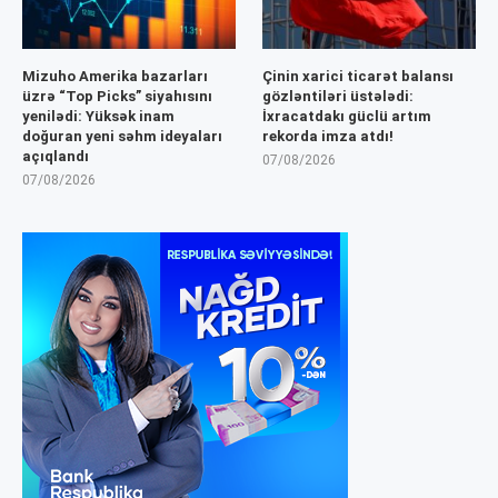
Mizuho Amerika bazarları
Çinin xarici ticarət balansı
üzrə “Top Picks” siyahısını
gözləntiləri üstələdi:
yenilədi: Yüksək inam
İxracatdakı güclü artım
doğuran yeni səhm ideyaları
rekorda imza atdı!
açıqlandı
07/08/2026
07/08/2026