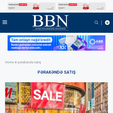
»
Home
pərakəndə satış
PƏRAKƏNDƏ SATIŞ