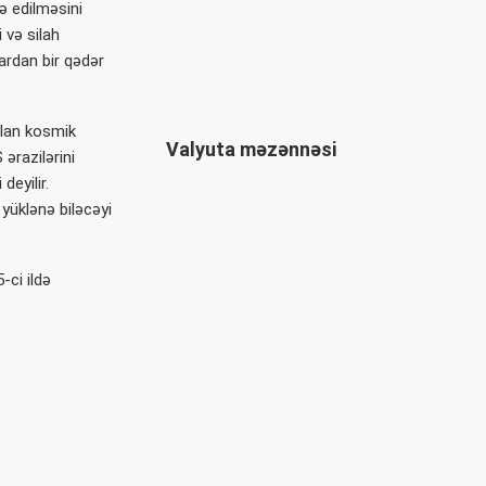
ə edilməsini
 və silah
lardan bir qədər
olan kosmik
Valyuta məzənnəsi
ərazilərini
eyilir.
yüklənə biləcəyi
-ci ildə