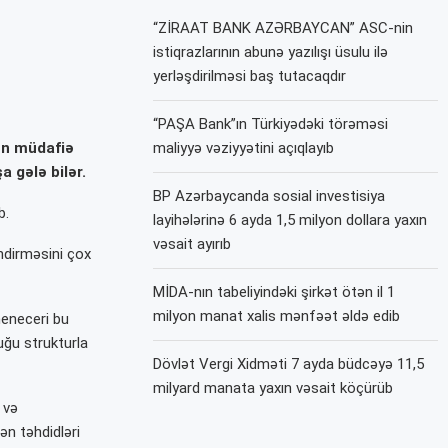
“ZİRAAT BANK AZƏRBAYCAN” ASC-nin
istiqrazlarının abunə yazılışı üsulu ilə
yerləşdirilməsi baş tutacaqdır
“PAŞA Bank”ın Türkiyədəki törəməsi
ən müdafiə
maliyyə vəziyyətini açıqlayıb
a gələ bilər.
BP Azərbaycanda sosial investisiya
b.
layihələrinə 6 ayda 1,5 milyon dollara yaxın
vəsait ayırıb
ndirməsini çox
MİDA-nın tabeliyindəki şirkət ötən il 1
milyon manat xalis mənfəət əldə edib
meneceri bu
uğu strukturla
Dövlət Vergi Xidməti 7 ayda büdcəyə 11,5
milyard manata yaxın vəsait köçürüb
 və
n təhdidləri