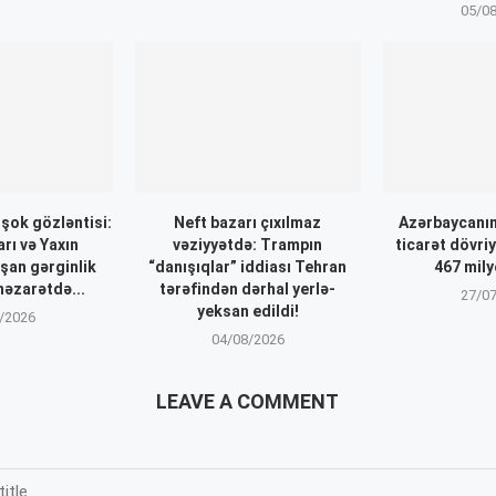
05/0
 şok gözləntisi:
Neft bazarı çıxılmaz
Azərbaycanın 
rı və Yaxın
vəziyyətdə: Trampın
ticarət dövri
şan gərginlik
“danışıqlar” iddiası Tehran
467 mil
nəzarətdə...
tərəfindən dərhal yerlə-
27/0
yeksan edildi!
/2026
04/08/2026
LEAVE A COMMENT