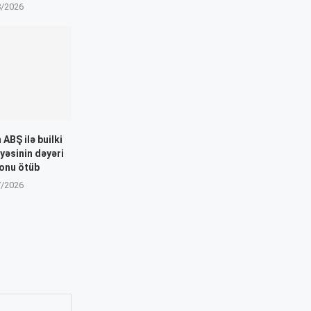
8/2026
ABŞ ilə builki
yyəsinin dəyəri
yonu ötüb
7/2026