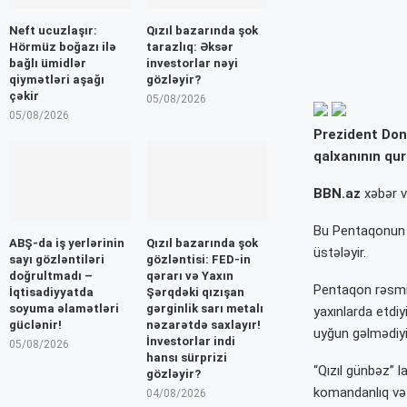
Neft ucuzlaşır:
Qızıl bazarında şok
Hörmüz boğazı ilə
tarazlıq: Əksər
bağlı ümidlər
investorlar nəyi
qiymətləri aşağı
gözləyir?
çəkir
05/08/2026
05/08/2026
Prezident Don
qalxanının qura
BBN.az
xəbər v
Bu Pentaqonun l
ABŞ-da iş yerlərinin
Qızıl bazarında şok
üstələyir.
sayı gözləntiləri
gözləntisi: FED-in
doğrultmadı –
qərarı və Yaxın
Pentaqon rəsmilə
İqtisadiyyatda
Şərqdəki qızışan
soyuma əlamətləri
gərginlik sarı metalı
yaxınlarda etdiy
güclənir!
nəzarətdə saxlayır!
uyğun gəlmədiyini
İnvestorlar indi
05/08/2026
hansı sürprizi
“Qızıl günbəz” 
gözləyir?
komandanlıq və 
04/08/2026