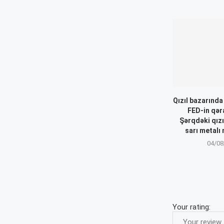
Qızıl bazarında
FED-in qəra
Şərqdəki qızı
sarı metalı 
04/08
Your rating: