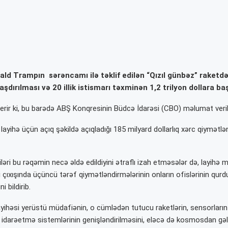
ald Trampın sərəncamı ilə təklif edilən “Qızıl günbəz” raketd
şdırılması və 20 illik istismarı təxminən 1,2 trilyon dollara baş
erir ki, bu barədə ABŞ Konqresinin Büdcə İdarəsi (CBO) məlumat veri
ayihə üçün açıq şəkildə açıqladığı 185 milyard dollarlıq xərc qiymətlə
ri bu rəqəmin necə əldə edildiyini ətraflı izah etməsələr də, layihə 
i çıxışında üçüncü tərəf qiymətləndirmələrinin onların ofislərinin qurd
 bildirib.
layihəsi yerüstü müdafiənin, o cümlədən tutucu raketlərin, sensorların
idarəetmə sistemlərinin genişləndirilməsini, eləcə də kosmosdan gələ