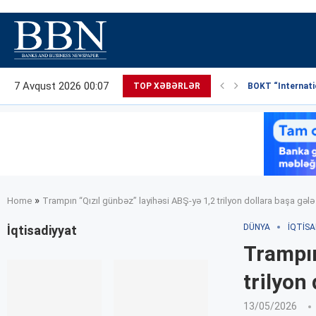
7 Avqust 2026 00:07
TOP XƏBƏRLƏR
BOKT “Internatio
»
Home
Trampın “Qızıl günbəz” layihəsi ABŞ-yə 1,2 trilyon dollara başa gələ 
DÜNYA
İQTISA
İqtisadiyyat
Trampın
trilyon 
13/05/2026