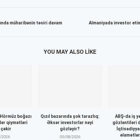
ında müharibənin təsiri davam
Almaniyada investor eti
YOU MAY ALSO LIKE
: Hörmüz boğazı
Qızıl bazarında şok tarazlıq:
ABŞ-da iş ye
lər qiymətləri
Əksər investorlar nəyi
gözləntiləri
 çəkir
gözləyir?
İqtisadiyy
əlamətlər
/2026
05/08/2026