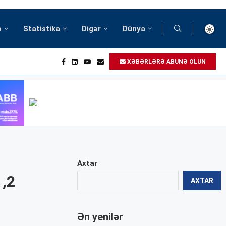
ə
Statistika
Digər
Dünya
XƏBƏRLƏRƏ ABUNƏ OLUN
Axtar
1,2
AXTAR
Ən yenilər