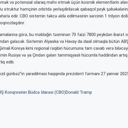
əmək və potensial olaraq məhv etmək üçün kosmik elementlərin əlav
u struktur həmçinin orbitdə yerləşdiriləcək qabaqcıl peyk şəbəkələrini
əhatə edir. CBO sistemin təkcə əldə edilməsinin xərcinin 1 trilyon dol
oqnozlaşdırır.
amalarına görə, bu məbləğin təxminən 70 faizi 7800 peykdən ibarət 
dən gələcək. Sistemin Alyaska və Havay da daxil olmaqla bütün ABŞ 
Şimali Koreya kimi regional rəqibin hücumuna tam cavab verə biləcəyi d
min Rusiya və ya Çindən gələn tammiqyaslı hücumla həddindən artıq 
ıq edib.
Qızıl günbəz”in yaradılması haqqında prezident fərmanı 27 yanvar 2025
Ş Konqresinin Büdcə İdarəsi (CBO)
Donald Tramp