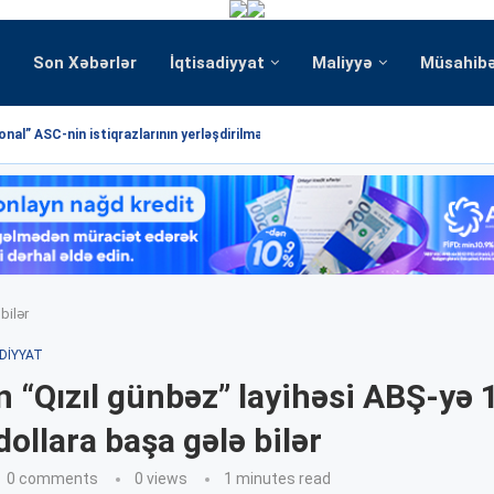
Son Xəbərlər
İqtisadiyyat
Maliyyə
Müsahib
nal” ASC-nin istiqrazlarının yerləşdirilməsi üzrə hərrac yekunlaşmışdır
bilər
DIYYAT
 “Qızıl günbəz” layihəsi ABŞ-yə 
dollara başa gələ bilər
0 comments
0
views
1 minutes read