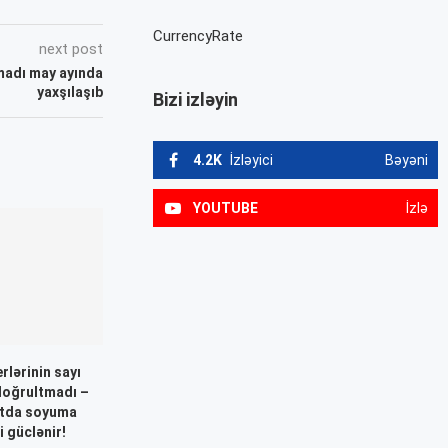
CurrencyRate
next post
madı may ayında
yaxşılaşıb
Bizi izləyin
4.2K
İzləyici
Bəyəni
YOUTUBE
İzlə
rlərinin sayı
 doğrultmadı –
atda soyuma
i güclənir!