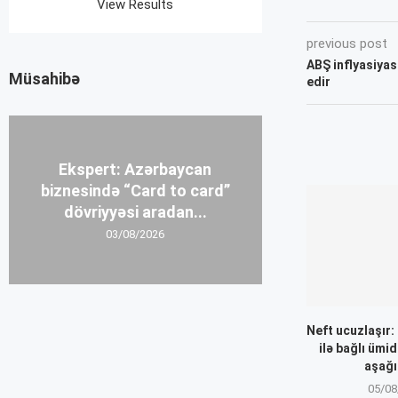
View Results
previous post
ABŞ inflyasiyas
Müsahibə
edir
Ekspert: Azərbaycan
biznesində “Card to card”
dövriyyəsi aradan...
03/08/2026
Neft ucuzlaşır
ilə bağlı ümid
aşağı
05/08