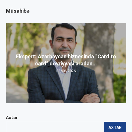
Müsahibə
Ekspert: Azərbaycan biznesində “Card to
card” dövriyyəsi aradan...
03/08/2026
Axtar
AXTAR