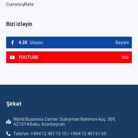
CurrencyRate
Bizi izləyin
4.2K
İzləyici
Bəyəni
YOUTUBE
İzlə
Şirkət
World Business Center. Suleyman Rahimov küç. 309,
AZ1014 Baku, Azərbaycan
Telefon: +994 12 497 15 15 / +994 12 497 61 69