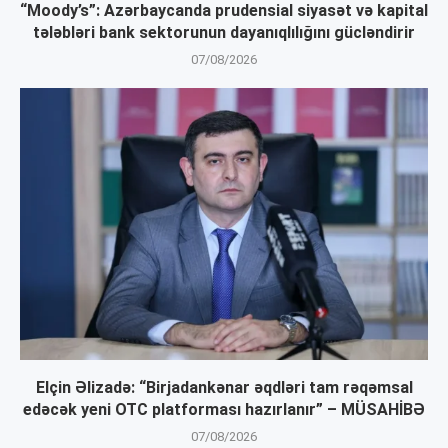
“Moody’s”: Azərbaycanda prudensial siyasət və kapital
tələbləri bank sektorunun dayanıqlılığını gücləndirir
07/08/2026
Elçin Əlizadə: “Birjadankənar əqdləri tam rəqəmsal
edəcək yeni OTC platforması hazırlanır” – MÜSAHİBƏ
07/08/2026