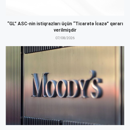
“GL” ASC-nin istiqrazları üçün “Ticarətə İcazə” qərarı
verilmişdir
07/08/2026