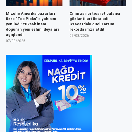
Mizuho Amerika bazarları
Çinin xarici ticarət balansı
üzrə “Top Picks” siyahısını
gözləntiləri üstələdi:
yenilədi: Yüksək inam
İxracatdakı güclü artım
doğuran yeni səhm ideyaları
rekorda imza atdı!
açıqlandı
07/08/2026
07/08/2026