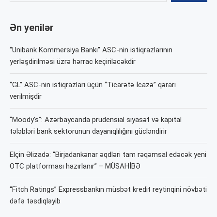
Ən yenilər
“Unibank Kommersiya Bankı” ASC-nin istiqrazlarının
yerləşdirilməsi üzrə hərrac keçiriləcəkdir
“GL” ASC-nin istiqrazları üçün “Ticarətə İcazə” qərarı
verilmişdir
“Moody’s”: Azərbaycanda prudensial siyasət və kapital
tələbləri bank sektorunun dayanıqlılığını gücləndirir
Elçin Əlizadə: “Birjadankənar əqdləri tam rəqəmsal edəcək yeni
OTC platforması hazırlanır” – MÜSAHİBƏ
“Fitch Ratings” Expressbankın müsbət kredit reytinqini növbəti
dəfə təsdiqləyib