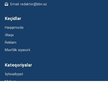
Email: redaktor@bbn.az
Keçidlər
Haqqımızda
Əlaqə
Reklam
Məxfilik siyasəti
Kateqoriyalar
İqtisadiyyat
Maliyyə
Müsahibə
Statistika