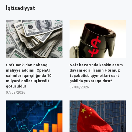
İqtisadiyyat
SoftBank-dən nəhəng
Neft bazarında kəskin artım
maliyyə addımı: OpenAI
davam edir: İranın Hörmüz
səhmləri qarşılığında 10
təşəbbüsü qiymətləri sərt
milyard dollarlıq kredit
şəkildə yuxarı qaldırır!
götürüldü!
07/08/2026
07/08/2026