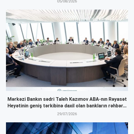
05/08/2026
Mərkəzi Bankın sədri Taleh Kazımov ABA-nın Rəyasət
Heyətinin geniş tərkibinə daxil olan bankların rəhbər...
29/07/2026