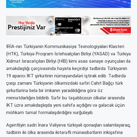
İRİA-nın Türkiyənin Kommunikasiya Texnologiyaları Klasteri
(HTK), Türkiyə Proqram İstehsalçıları Birliyi (YASAD) və Türkiyə
Xidmət İxracatçıları Birliyi (HİB) kimi əsas sənaye oyunçuları ilə
əməkdaşlığı çərçivəsində həyata keçirdiyi tədbirdə Türkiyənin
19 aparıcı İKT şirkətinin nümayəndələri iştirak edib. Tədbirdə
çıxışı zamanı Türkiyənin ölkəmizdəki səfiri Cahit Bağçı türk
şirkətlərinə belə bir imkanın yaradıldığına görə öz
minnətdarlığını bildirib. Səfir bu təşəbbüsün ölkələr arasında
İKT üzrə əməkdaşlıqda yeni səhifə açdığını və gələcək üçün
möhkəm təməl formalaşdırdığını vurğulayıb.
Agentliyin sədri İnarə Vəliyeva türkiyəli qonaqları salamlayaraq,
tədbirin iki ölkə arasında ikitərəfli münasibətlərin inkişafına