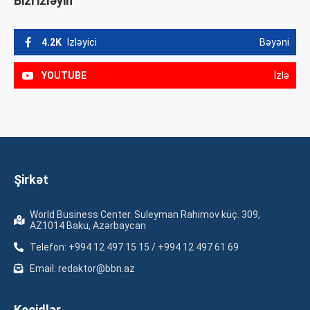
Bizi izləyin
4.2K
İzləyici
Bəyəni
YOUTUBE
İzlə
Şirkət
World Business Center. Suleyman Rahimov küç. 309,
AZ1014 Baku, Azərbaycan
Telefon: +994 12 497 15 15 / +994 12 497 61 69
Email: redaktor@bbn.az
Keçidlər