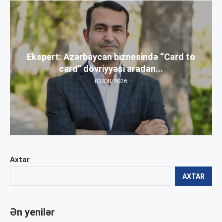
Ekspert: Azərbaycan biznesində “Card to
card” dövriyyəsi aradan...
03/08/2026
Axtar
AXTAR
Ən yenilər