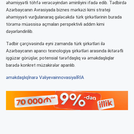
əhəmiyyətli töhfə verəcəyindən əminliyini ifadə edib. Tədbirdə
Azərbaycanın Avrasiyada biznes mərkəzi kimi strateji
əhəmiyyəti vurğulanaraq gələcəkdə türk şirkətlərinin burada
törəmə müəssisə açmaları perspektivli addım kimi
dəyərləndirilib.
Tədbir çərçivəsində eyni zamanda türk şirkətləri ilə
Azərbaycanın aparıcı texnologiya şirkətləri arasında ikitərəfli
işgüzar görüşlər, potensial tərəfdaşlıq və əməkdaşlıqlar
barədə konkret müzakirələr aparılıb.
əməkdaşlıq
İnarə Vəliyeva
innovasiya
İRİA