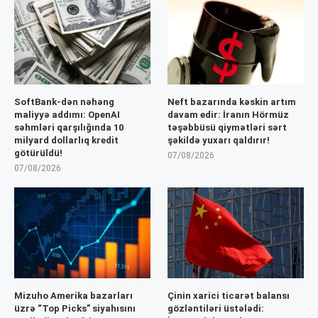
SoftBank-dən nəhəng
Neft bazarında kəskin artım
maliyyə addımı: OpenAI
davam edir: İranın Hörmüz
səhmləri qarşılığında 10
təşəbbüsü qiymətləri sərt
milyard dollarlıq kredit
şəkildə yuxarı qaldırır!
götürüldü!
07/08/2026
07/08/2026
Mizuho Amerika bazarları
Çinin xarici ticarət balansı
üzrə “Top Picks” siyahısını
gözləntiləri üstələdi: