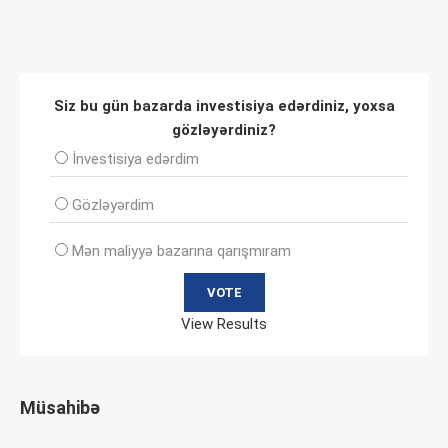
Siz bu gün bazarda investisiya edərdiniz, yoxsa
gözləyərdiniz?
İnvеstisiya edərdim
Gözləyərdim
Mən maliyyə bazarına qarışmıram
View Results
Müsahibə