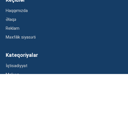
Haqqımızda
Əlaqə
Reklam
Məxfilik siyasəti
Kateqoriyalar
İqtisadiyyat
Maliyyə
Müsahibə
Statistika
Abunə ol