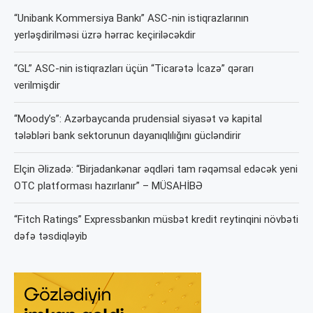
“Unibank Kommersiya Bankı” ASC-nin istiqrazlarının
yerləşdirilməsi üzrə hərrac keçiriləcəkdir
“GL” ASC-nin istiqrazları üçün “Ticarətə İcazə” qərarı
verilmişdir
“Moody’s”: Azərbaycanda prudensial siyasət və kapital
tələbləri bank sektorunun dayanıqlılığını gücləndirir
Elçin Əlizadə: “Birjadankənar əqdləri tam rəqəmsal edəcək yeni
OTC platforması hazırlanır” – MÜSAHİBƏ
“Fitch Ratings” Expressbankın müsbət kredit reytinqini növbəti
dəfə təsdiqləyib