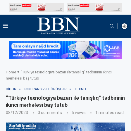
»
Home
“Türkiyə texnologiya bazarı ilə tanışlıq” tədbirinin ikinci
mərhələsi baş tutub
DIGƏR
KONFRANS VƏ GÖRÜŞLƏR
TEXNO
“Türkiyə texnologiya bazarı ilə tanışlıq” tədbirinin
ikinci mərhələsi baş tutub
08/12/2023
0 comments
5
views
1 minutes read