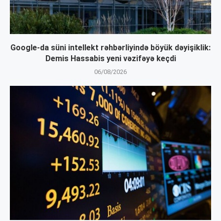
Google-da süni intellekt rəhbərliyində böyük dəyişiklik:
Demis Hassabis yeni vəzifəyə keçdi
06/08/2026