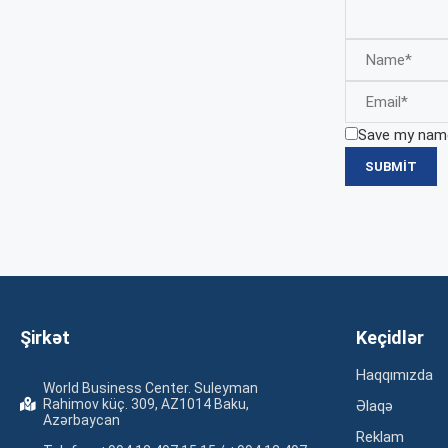
Save my name,
Şirkət
Keçidlər
Haqqımızda
World Business Center. Suleyman
Rahimov küç. 309, AZ1014 Baku,
Əlaqə
Azərbaycan
Reklam