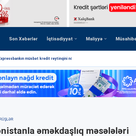
Son Xəbərlər
İqtisadiyyat
Maliyyə
Müsahib
Expressbankın müsbət kredit reytinqini növbəti dəfə...
RÜŞLƏR
istanla əməkdaşlıq məsələləri