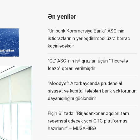
Ən yenilər
“Unibank Kommersiya Bankı” ASC-nin
istiqrazlarının yerləşdirilməsi üzrə hərrac
keçiriləcəkdir
“GL” ASC-nin istiqrazları üçün “Ticarətə
İcazə” qərarı verilmişdir
“Moody’s”: Azərbaycanda prudensial
siyasət və kapital tələbləri bank sektorunun
dayanıqlılığını gücləndirir
Elçin Əlizadə: “Birjadankənar əqdləri tam
rəqəmsal edəcək yeni OTC platforması
hazırlanır” – MÜSAHİBƏ