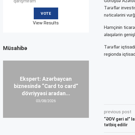
Görüşdə Azərbay
qarışmıram
Tərəflər investi
nəticələrini vurğ
View Results
Həmçinin ticarət,
əlaqələrin geniş
Tərəflər iqtisad
Müsahibə
regionda iqtisa
Ekspert: Azərbaycan
biznesində “Card to card”
dövriyyəsi aradan...
03/08/2026
previous post
“ƏDV geri al” l
tətbiq edilir