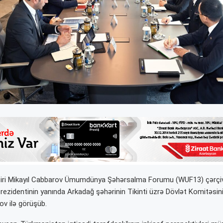
aziri Mikayıl Cabbarov Ümumdünya Şəhərsalma Forumu (WUF13) çərçi
ezidentinin yanında Arkadağ şəhərinin Tikinti üzrə Dövlət Komitəsini
ov ilə görüşüb.