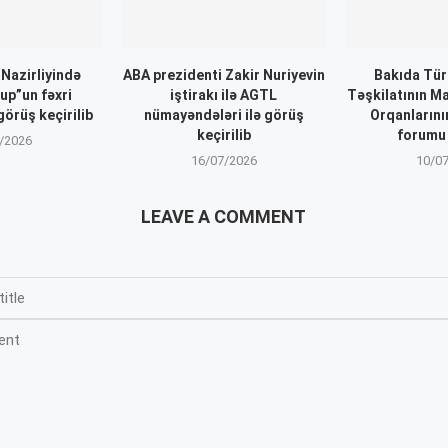
 Nazirliyində
ABA prezidenti Zakir Nuriyevin
Bakıda Tür
up”un fəxri
iştirakı ilə AGTL
Təşkilatının Ma
görüş keçirilib
nümayəndələri ilə görüş
Orqanlarını
keçirilib
forumu 
/2026
16/07/2026
10/0
LEAVE A COMMENT