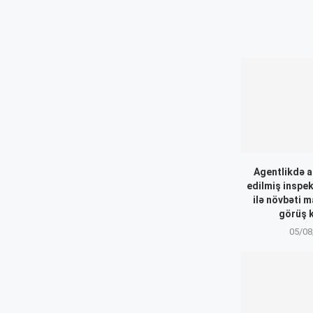
Agentlikdə a
edilmiş inspek
ilə növbəti m
görüş k
05/08