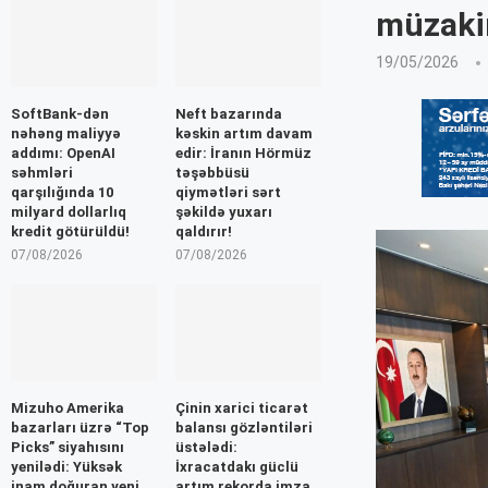
müzaki
19/05/2026
SoftBank-dən
Neft bazarında
nəhəng maliyyə
kəskin artım davam
addımı: OpenAI
edir: İranın Hörmüz
səhmləri
təşəbbüsü
qarşılığında 10
qiymətləri sərt
milyard dollarlıq
şəkildə yuxarı
kredit götürüldü!
qaldırır!
07/08/2026
07/08/2026
Mizuho Amerika
Çinin xarici ticarət
bazarları üzrə “Top
balansı gözləntiləri
Picks” siyahısını
üstələdi:
yenilədi: Yüksək
İxracatdakı güclü
inam doğuran yeni
artım rekorda imza