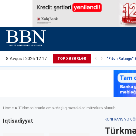
8 Avqust 2026 12:17
TOP XƏBƏRLƏR
“Fitch Ratings” 
»
Home
Türkmənistanla əməkdaşlıq məsələləri müzakirə olunub
KONFRANS VƏ GÖ
İqtisadiyyat
Türkmən