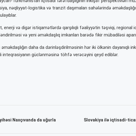
can-Türkmənistan iqtisadi tərəfdaşlığının inkişaf perspektivləri mü
siya, nəqliyyat-logistika və tranzit daşımaları sahələrində əməkdaşlı
ulayıblar.
 enerji və digər istiqamətlərdə qarşılıqlı fəaliyyətin təşviqi, regional i
ləndirilməsi və yeni əməkdaşlıq imkanları barədə fikir mübadiləsi aparıl
i əməkdaşlığın daha da dərinləşdirilməsinin hər iki ölkənin dayanıqlı in
di inteqrasiyanın güclənməsinə töhfə verəcəyini qeyd ediblər.
ayihəsi Naxçıvanda da uğurla
Slovakiya ilə iqtisadi-tic