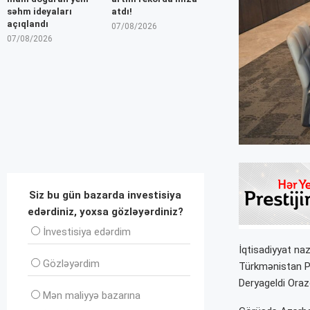
səhm ideyaları
atdı!
açıqlandı
07/08/2026
07/08/2026
Siz bu gün bazarda investisiya
edərdiniz, yoxsa gözləyərdiniz?
İnvеstisiya edərdim
İqtisadiyyat n
Gözləyərdim
Türkmənistan Pr
Deryageldi Oraz
Mən maliyyə bazarına