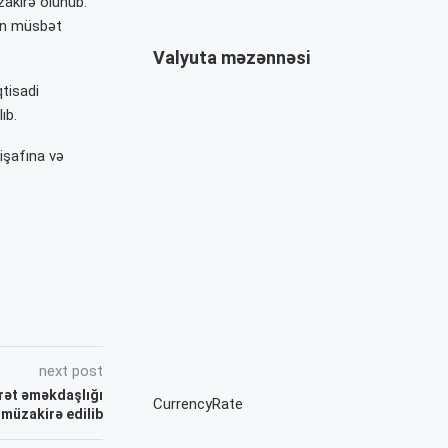
zakirə olunub.
ğın müsbət
Valyuta məzənnəsi
qtisadi
ıb.
kişafına və
next post
arət əməkdaşlığı
CurrencyRate
müzakirə edilib