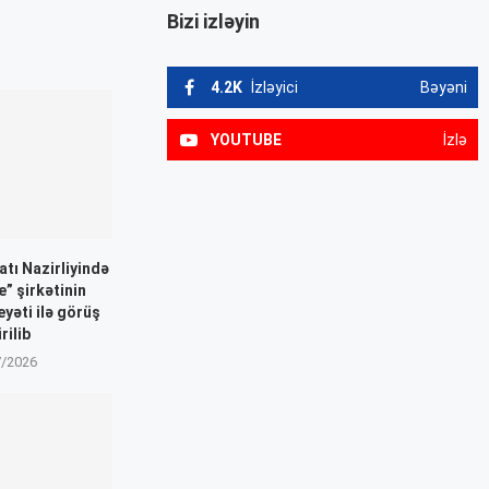
Bizi izləyin
4.2K
İzləyici
Bəyəni
YOUTUBE
İzlə
tı Nazirliyində
” şirkətinin
yəti ilə görüş
rilib
7/2026