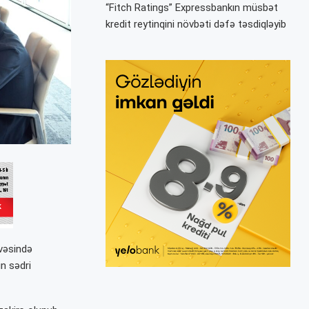
“Fitch Ratings” Expressbankın müsbət
kredit reytinqini növbəti dəfə təsdiqləyib
vəsində
n sədri