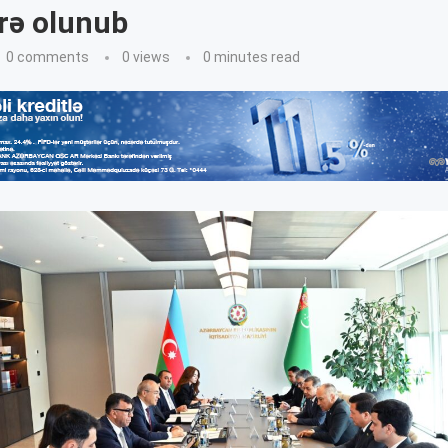
rə olunub
0 comments
0
views
0 minutes read