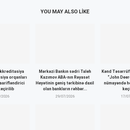
YOU MAY ALSO LIKE
kkreditasiya
Mərkəzi Bankın sədri Taleh
Kənd Təsərrüfa
siya orqanları
Kazımov ABA-nın Rəyasət
“John Deere
aarifləndirici
Heyətinin geniş tərkibinə daxil
nümayəndə he
eçirilib
olan bankların rəhbər...
keçi
/2026
29/07/2026
17/0