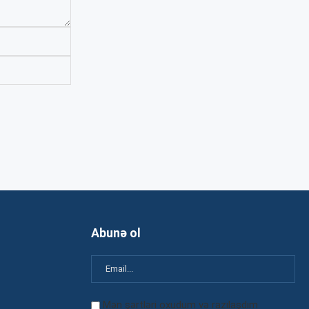
Abunə ol
Mən şərtləri oxudum və razılaşdım