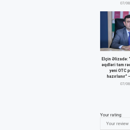
07/08
Elçin Əlizadə:
əqdləri tam r
yeni OTC p
hazırlanır”
07/08
Your rating: