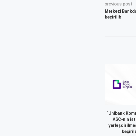
previous post
Mərkəzi Bankda
keçirilib
“Unibank Komm
ASC-nin ist
yerləşdirilmə
keçiril