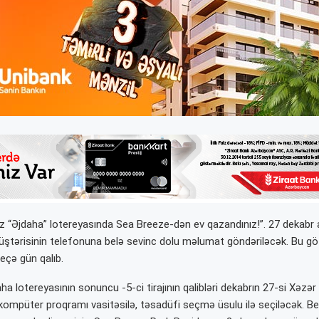
 siz “Əjdaha” lotereyasında Sea Breeze-dən ev qazandınız!”. 27 dekabr
üştərisinin telefonuna belə sevinc dolu məlumat göndəriləcək. Bu gö
eçə gün qalıb.
ha lotereyasının sonuncu -5-ci tirajının qalibləri dekabrın 27-si Xəzər
kompüter proqramı vasitəsilə, təsadüfi seçmə üsulu ilə seçiləcək. Beşi