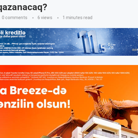
 qazanacaq?
0 comments
6
views
1 minutes read