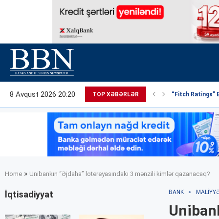
8 Avqust 2026 20:20
TOP XƏBƏRLƏR
“Fitch Ratings” 
»
Home
Unibankın “Əjdaha” lotereyasındakı 3 mənzili kimlər qazanacaq?
BANK
MALIYY
İqtisadiyyat
Unibank