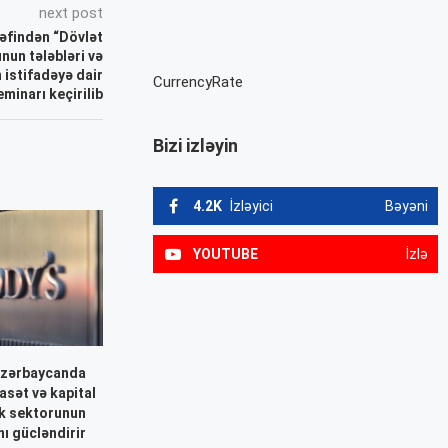
next post
rəfindən “Dövlət
nun tələbləri və
 istifadəyə dair
CurrencyRate
minarı keçirilib
Bizi izləyin
4.2K
İzləyici
Bəyəni
YOUTUBE
İzlə
Azərbaycanda
asət və kapital
nk sektorunun
nı gücləndirir