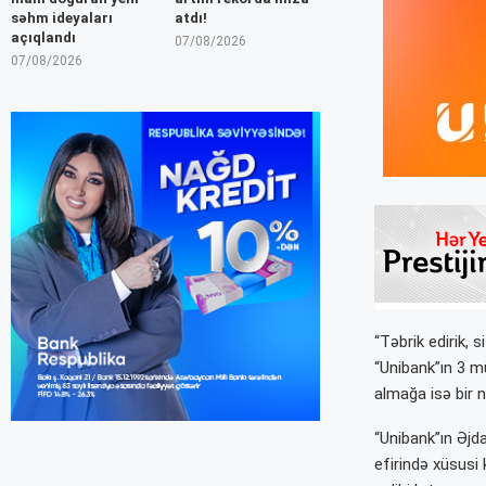
səhm ideyaları
atdı!
açıqlandı
07/08/2026
07/08/2026
“Təbrik edirik,
“Unibank”ın 3 m
almağa isə bir n
“Unibank”ın Əjda
efirində xüsusi 