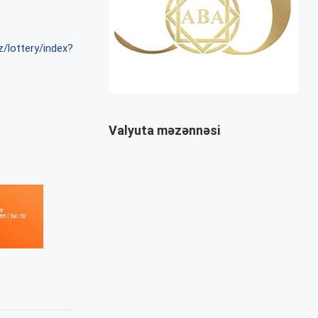
z/lottery/index?
Valyuta məzənnəsi