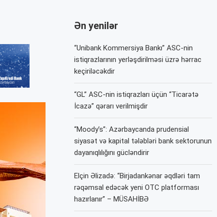
Ən yenilər
“Unibank Kommersiya Bankı” ASC-nin
istiqrazlarının yerləşdirilməsi üzrə hərrac
keçiriləcəkdir
“GL” ASC-nin istiqrazları üçün “Ticarətə
İcazə” qərarı verilmişdir
“Moody’s”: Azərbaycanda prudensial
siyasət və kapital tələbləri bank sektorunun
dayanıqlılığını gücləndirir
Elçin Əlizadə: “Birjadankənar əqdləri tam
rəqəmsal edəcək yeni OTC platforması
hazırlanır” – MÜSAHİBƏ