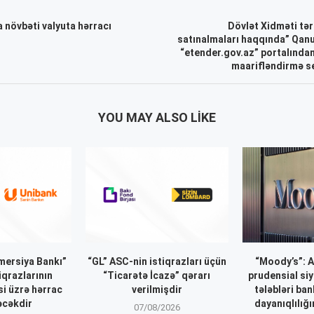
 növbəti valyuta hərracı
Dövlət Xidməti tə
satınalmaları haqqında” Qanu
“etender.gov.az” portalından
maarifləndirmə se
YOU MAY ALSO LIKE
ersiya Bankı”
“GL” ASC-nin istiqrazları üçün
“Moody’s”: 
iqrazlarının
“Ticarətə İcazə” qərarı
prudensial siy
si üzrə hərrac
verilmişdir
tələbləri ba
əcəkdir
dayanıqlılığı
07/08/2026