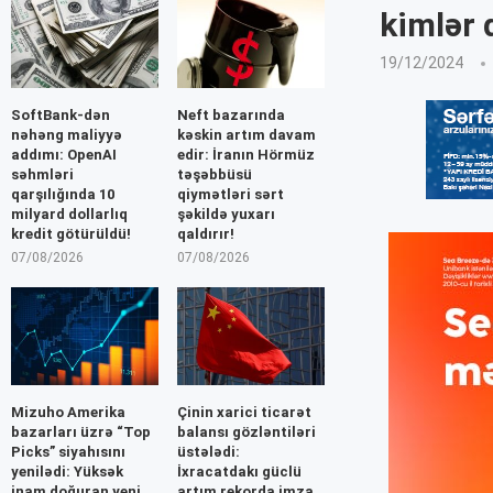
kimlər
19/12/2024
SoftBank-dən
Neft bazarında
nəhəng maliyyə
kəskin artım davam
addımı: OpenAI
edir: İranın Hörmüz
səhmləri
təşəbbüsü
qarşılığında 10
qiymətləri sərt
milyard dollarlıq
şəkildə yuxarı
kredit götürüldü!
qaldırır!
07/08/2026
07/08/2026
Mizuho Amerika
Çinin xarici ticarət
bazarları üzrə “Top
balansı gözləntiləri
Picks” siyahısını
üstələdi:
yenilədi: Yüksək
İxracatdakı güclü
inam doğuran yeni
artım rekorda imza