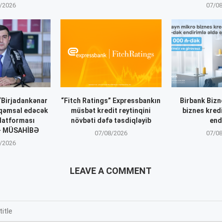
/2026
07/0
 “Birjadankənar
“Fitch Ratings” Expressbankın
Birbank Biz
əqəmsal edəcək
müsbət kredit reytinqini
biznes kred
latforması
növbəti dəfə təsdiqləyib
end
 – MÜSAHİBƏ
07/08/2026
07/0
/2026
LEAVE A COMMENT