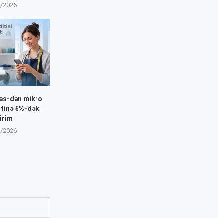
8/2026
nes-dən mikro
itinə 5%-dək
irim
8/2026