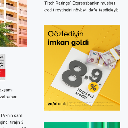
“Fitch Ratings” Expressbankın müsbət
kredit reytinqini növbəti dəfə təsdiqləyib
 axşamı
zəl xəbəri
 TV-nin canlı
nci tirajın 3