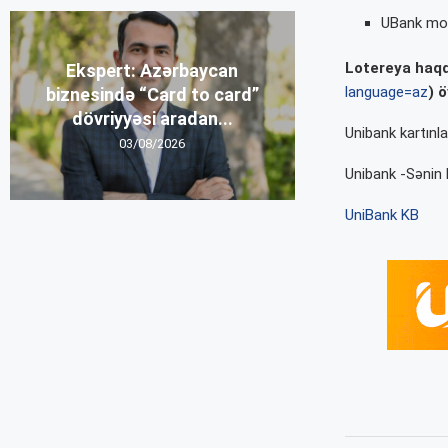
UBank mobi
Lotereya haqq
Ekspert: Azərbaycan
language=az
) ö
biznesində “Card to card”
dövriyyəsi aradan...
Unibank kartınla
03/08/2026
Unibank -Sənin 
UniBank KB