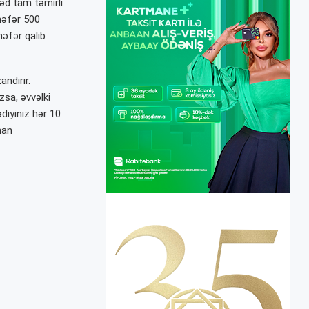
əd tam təmirli
nəfər 500
əfər qalib
andırır.
sa, əvvəlki
diyiniz hər 10
nan