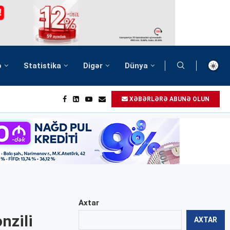
ə
Statistika
Digər
Dünya
XƏBƏRLƏRƏ ABUNƏ OLUN
Axtar
nzili
AXTAR