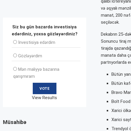
qalibi lotereya
və əşyalı mənzi
manat, 200 nəfə
seçiləcək.
Siz bu gün bazarda investisiya
edərdiniz, yoxsa gözləyərdiniz?
Dekabrın 25-dək 
Sonuncu tiraj m
İnvеstisiya edərdim
tirajda qazandığ
manata daha çox
Gözləyərdim
partnyorlarda ed
Mən maliyyə bazarına
Bütün yan
qarışmıram
Bütün kaf
Bravo Mar
View Results
Bolt Food 
Xarici ölkə
Xarici say
Müsahibə
Trendyol ö