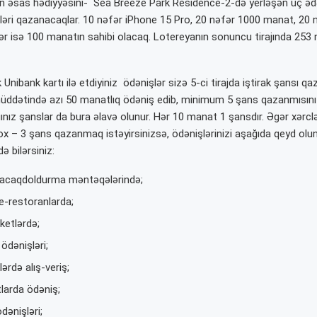
nın əsas hədiyyəsini- Sea Breeze Park Residence-2-də yerləşən üç əd
lləri qazanacaqlar. 10 nəfər iPhone 15 Pro, 20 nəfər 1000 manat, 20 
r isə 100 manatın sahibi olacaq. Lotereyanın sonuncu tirajında 253 n
Unibank kartı ilə etdiyiniz ödənişlər sizə 5-ci tirajda iştirak şansı qaz
üddətində azı 50 manatlıq ödəniş edib, minimum 5 şans qazanmısınız
ınız şanslar da bura əlavə olunur. Hər 10 manat 1 şansdır. Əgər xərclə
 – 3 şans qazanmaq istəyirsinizsə, ödənişlərinizi aşağıda qeyd olu
ə bilərsiniz:
acaqdoldurma məntəqələrində;
e-restoranlarda;
ketlərdə;
ödənişləri;
lərdə alış-veriş;
tlarda ödəniş;
dənişləri;