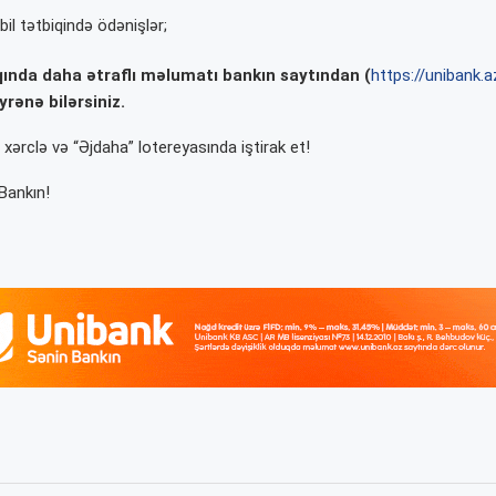
l tətbiqində ödənişlər;
ında daha ətraflı məlumatı bankın saytından (
https://unibank.a
yrənə bilərsiniz.
 xərclə və “Əjdaha” lotereyasında iştirak et!
Bankın!