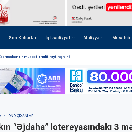
Son Xəbərlər
İqtisadiyyat
Maliyyə
Müsahib
Expressbankın müsbət kredit reytinqini növbəti dəfə...
Ə
ÖNƏ ÇIXANLAR
ın “Əjdaha” lotereyasındakı 3 mə