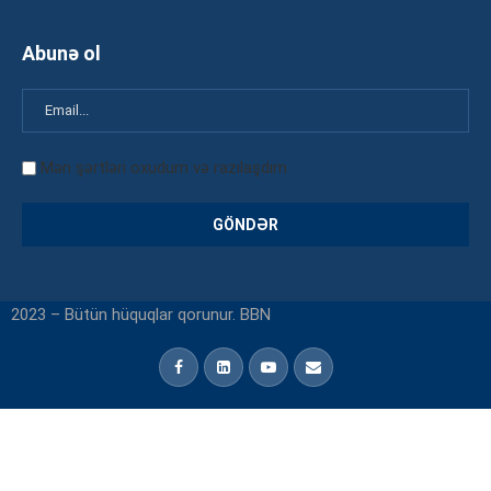
Abunə ol
Mən şərtləri oxudum və razılaşdım
2023 – Bütün hüquqlar qorunur. BBN