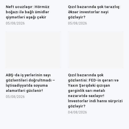
Neft ucuzlaşır: Hörmüz
Qızıl bazarında şok tarazlıq:
boğazı ilə bağlı ümidlər
Əksər investorlar nəyi
qiymətləri aşağı çəkir
gözləyir?
05/08/2026
05/08/2026
ABŞ-da iş yerlərinin sayı
Qızıl bazarında şok
gözləntiləri doğrultmadı –
gözləntisi: FED-in qərarı və
İqtisadiyyatda soyuma
Yaxın Şərqdəki qızışan
əlamətləri güclənir!
gərginlik sarı metalı
nəzarətdə saxlayır!
05/08/2026
İnvestorlar indi hansı sürprizi
gözləyir?
04/08/2026