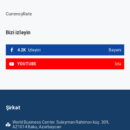
CurrencyRate
Bizi izləyin
4.2K
İzləyici
Bəyəni
YOUTUBE
İzlə
Şirkət
World Business Center. Suleyman Rahimov küç. 309,
AZ1014 Baku, Azərbaycan