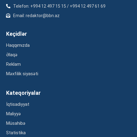
Telefon: +994 12 497 15 15 / +994 12 497 61 69
Email: redaktor@bbn.az
Keçidlər
Haqqımızda
Əlaqə
Reklam
Məxfilik siyasəti
Kateqoriyalar
İqtisadiyyat
Maliyyə
Müsahibə
Statistika