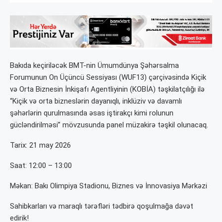
Bakıda keçiriləcək BMT-nin Ümumdünya Şəhərsalma
Forumunun On Üçüncü Sessiyası (WUF13) çərçivəsində Kiçik
və Orta Biznesin İnkişafı Agentliyinin (KOBİA) təşkilatçılığı ilə
“Kiçik və orta bizneslərin dayanıqlı, inklüziv və davamlı
şəhərlərin qurulmasında əsas iştirakçı kimi rolunun
gücləndirilməsi” mövzusunda panel müzakirə təşkil olunacaq.
Tarix: 21 may 2026
Saat: 12:00 – 13:00
Məkan: Bakı Olimpiya Stadionu, Biznes və İnnovasiya Mərkəzi
Sahibkarları və maraqlı tərəfləri tədbirə qoşulmağa dəvət
edirik!