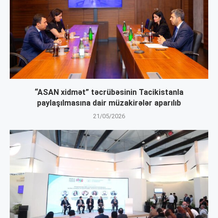
“ASAN xidmət” təcrübəsinin Tacikistanla
paylaşılmasına dair müzakirələr aparılıb
21/05/2026