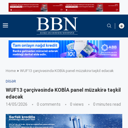
»
Home
WUF13 çərçivəsində KOBİA panel müzakirə təşkil edəcək
DIGƏR
WUF13 çərçivəsində KOBİA panel müzakirə təşkil
edəcək
14/05/2026
0 comments
0
views
0 minutes read