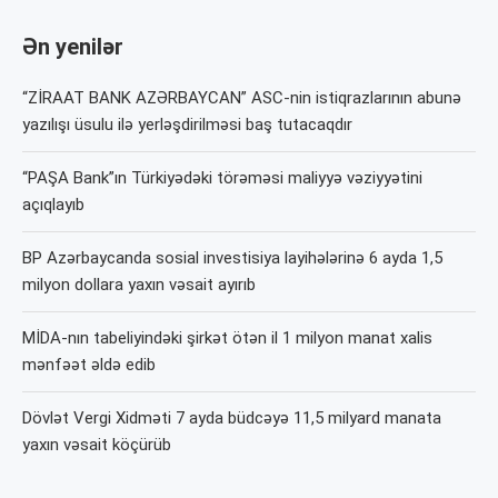
Ən yenilər
“ZİRAAT BANK AZƏRBAYCAN” ASC-nin istiqrazlarının abunə
yazılışı üsulu ilə yerləşdirilməsi baş tutacaqdır
“PAŞA Bank”ın Türkiyədəki törəməsi maliyyə vəziyyətini
açıqlayıb
BP Azərbaycanda sosial investisiya layihələrinə 6 ayda 1,5
milyon dollara yaxın vəsait ayırıb
MİDA-nın tabeliyindəki şirkət ötən il 1 milyon manat xalis
mənfəət əldə edib
Dövlət Vergi Xidməti 7 ayda büdcəyə 11,5 milyard manata
yaxın vəsait köçürüb