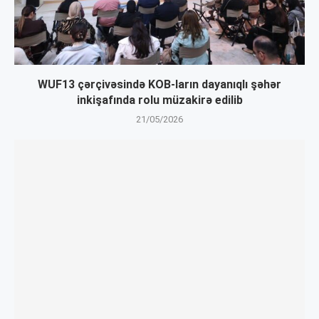
WUF13 çərçivəsində KOB-ların dayanıqlı şəhər
inkişafında rolu müzakirə edilib
21/05/2026