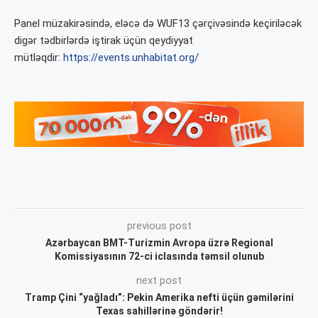
Panel müzakirəsində, eləcə də WUF13 çərçivəsində keçiriləcək
digər tədbirlərdə iştirak üçün qeydiyyat
mütləqdir:
https://events.unhabitat.org/
previous post
Azərbaycan BMT-Turizmin Avropa üzrə Regional
Komissiyasının 72-ci iclasında təmsil olunub
next post
Tramp Çini “yağladı”: Pekin Amerika nefti üçün gəmilərini
Texas sahillərinə göndərir!