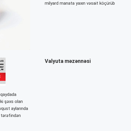
milyard manata yaxın vəsait köçürüb
Valyuta məzənnəsi
z qaydada
iki şəxs olan
avqust aylarında
 tərəfindən