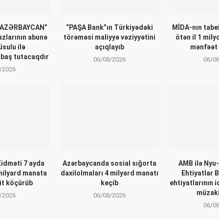
 AZƏRBAYCAN”
“PAŞA Bank”ın Türkiyədəki
MİDA-nın tabel
azlarının abunə
törəməsi maliyyə vəziyyətini
ötən il 1 mil
üsulu ilə
açıqlayıb
mənfəət 
 baş tutacaqdır
06/08/2026
06/0
/2026
Xidməti 7 ayda
Azərbaycanda sosial sığorta
AMB ilə Nyu
milyard manata
daxilolmaları 4 milyard manatı
Ehtiyatlar 
it köçürüb
keçib
ehtiyatlarının 
müzaki
/2026
06/08/2026
06/0