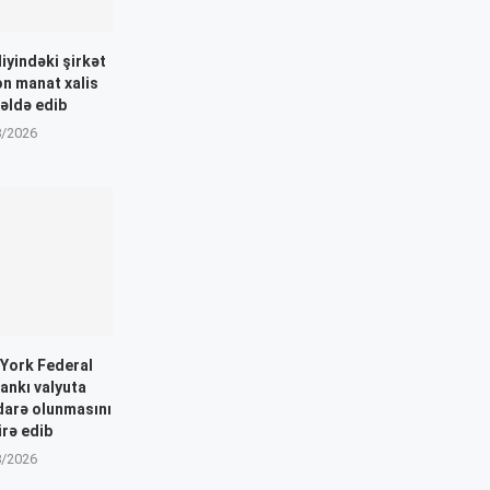
iyindəki şirkət
yon manat xalis
əldə edib
8/2026
-York Federal
Bankı valyuta
idarə olunmasını
rə edib
8/2026