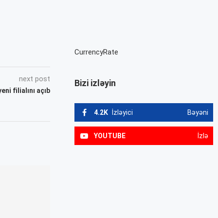
CurrencyRate
next post
Bizi izləyin
ni filialını açıb
4.2K
İzləyici
Bəyəni
YOUTUBE
İzlə