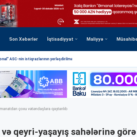
Son Xəbərlər
İqtisadiyyat
Maliyyə
Müsahib
nal” ASC-nin istiqrazlarının yerləşdirilməsi üzrə hərrac yekunlaşmışdır
 manatdan çoxu vətəndaşlara qaytarılıb
 və qeyri-yaşayış sahələrinə görə