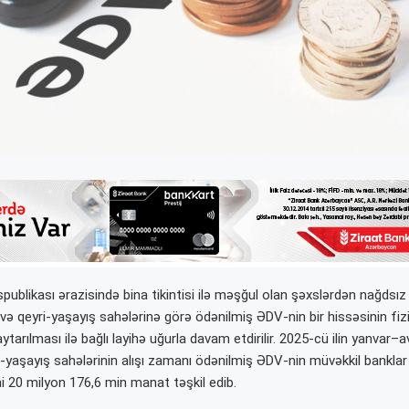
ublikası ərazisində bina tikintisi ilə məşğul olan şəxslərdən nağdsı
və qeyri-yaşayış sahələrinə görə ödənilmiş ƏDV-nin bir hissəsinin fiz
aytarılması ilə bağlı layihə uğurla davam etdirilir. 2025-cü ilin yanvar–
i-yaşayış sahələrinin alışı zamanı ödənilmiş ƏDV-nin müvəkkil banklar
i 20 milyon 176,6 min manat təşkil edib.