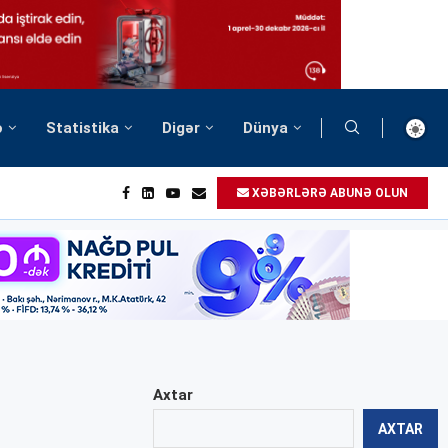
ə
Statistika
Digər
Dünya
XƏBƏRLƏRƏ ABUNƏ OLUN
Axtar
AXTAR