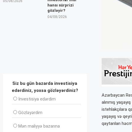
05/08/2026
hansı sürprizi
gözləyir?
04/08/2026
Siz bu gün bazarda investisiya
edərdiniz, yoxsa gözləyərdiniz?
Azərbaycan Resp
İnvеstisiya edərdim
alınmış yaşayış 
istehlakçılara q
Gözləyərdim
yaşayış və qeyr
qaytarılan həcm
Mən maliyyə bazarına