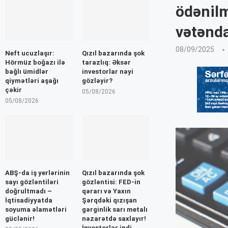
ödənil
vətənda
08/09/2025
Neft ucuzlaşır:
Qızıl bazarında şok
Hörmüz boğazı ilə
tarazlıq: Əksər
bağlı ümidlər
investorlar nəyi
qiymətləri aşağı
gözləyir?
çəkir
05/08/2026
05/08/2026
ABŞ-da iş yerlərinin
Qızıl bazarında şok
sayı gözləntiləri
gözləntisi: FED-in
doğrultmadı –
qərarı və Yaxın
İqtisadiyyatda
Şərqdəki qızışan
soyuma əlamətləri
gərginlik sarı metalı
güclənir!
nəzarətdə saxlayır!
İnvestorlar indi