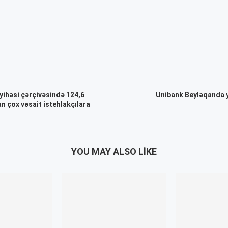
ayihəsi çərçivəsində 124,6
Unibank Beyləqanda ye
 çox vəsait istehlakçılara
YOU MAY ALSO LIKE