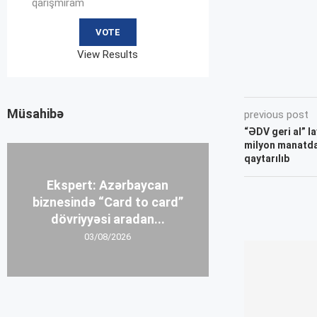
qarışmıram
View Results
Müsahibə
previous post
“ƏDV geri al” l
milyon manatdan
qaytarılıb
Ekspert: Azərbaycan
biznesində “Card to card”
dövriyyəsi aradan...
03/08/2026