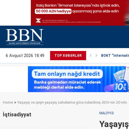
6 Avqust 2026 18:49
TOP XƏBƏRLƏR
BOKT “Internatio
»
Home
Yaşayış və qeyri-yaşayış sahələrinə görə ödənilmiş ƏDV-nin 20 mln.
MALIYYƏ
İqtisadiyyat
Yaşayış