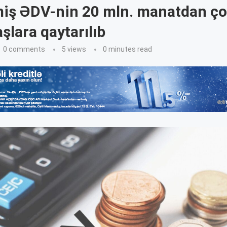
miş ƏDV-nin 20 mln. manatdan ç
şlara qaytarılıb
0 comments
5
views
0 minutes read