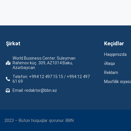
Şirkət
Keçidlər
Haqqımızda
World Business Center. Suleyman
Rahimov küç. 309, AZ1014 Baku,
Əlaqə
Azərbaycan
Reklam
Telefon: +994 12 497 15 15 / +994 12 497
61 69
Məxfilik siyas
Email: redaktor@bbn.az
2023 – Bütün hüquqlar qorunur. BBN