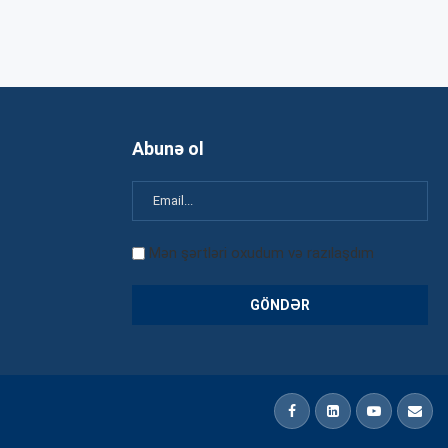
Abunə ol
Mən şərtləri oxudum və razılaşdım