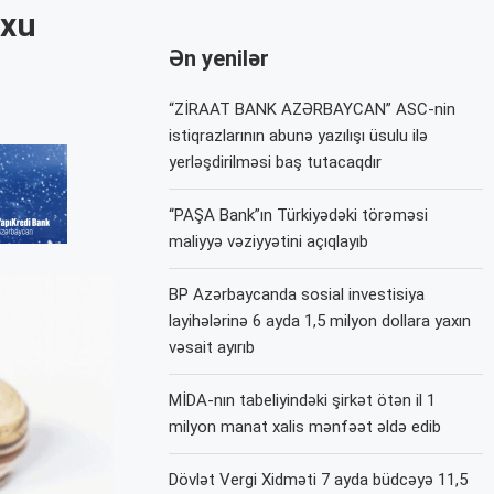
oxu
Ən yenilər
“ZİRAAT BANK AZƏRBAYCAN” ASC-nin
istiqrazlarının abunə yazılışı üsulu ilə
yerləşdirilməsi baş tutacaqdır
“PAŞA Bank”ın Türkiyədəki törəməsi
maliyyə vəziyyətini açıqlayıb
BP Azərbaycanda sosial investisiya
layihələrinə 6 ayda 1,5 milyon dollara yaxın
vəsait ayırıb
MİDA-nın tabeliyindəki şirkət ötən il 1
milyon manat xalis mənfəət əldə edib
Dövlət Vergi Xidməti 7 ayda büdcəyə 11,5