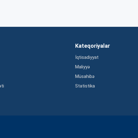
Kateqoriyalar
İqtisadiyyat
Maliyyə
Müsahibə
əti
Statistika