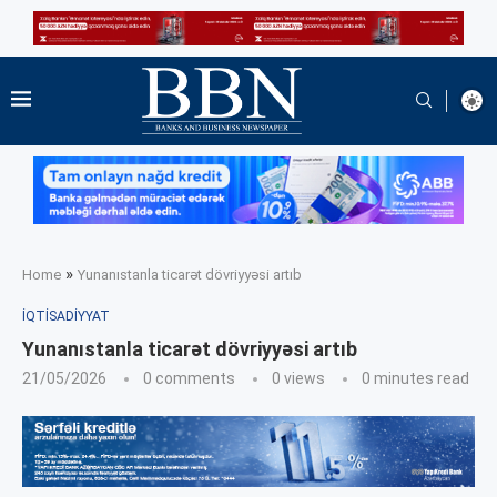
»
Home
Yunanıstanla ticarət dövriyyəsi artıb
İQTISADIYYAT
Yunanıstanla ticarət dövriyyəsi artıb
21/05/2026
0 comments
0
views
0 minutes read