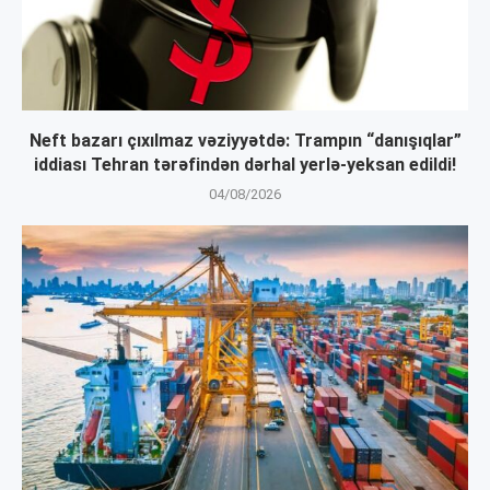
Neft bazarı çıxılmaz vəziyyətdə: Trampın “danışıqlar”
iddiası Tehran tərəfindən dərhal yerlə-yeksan edildi!
04/08/2026