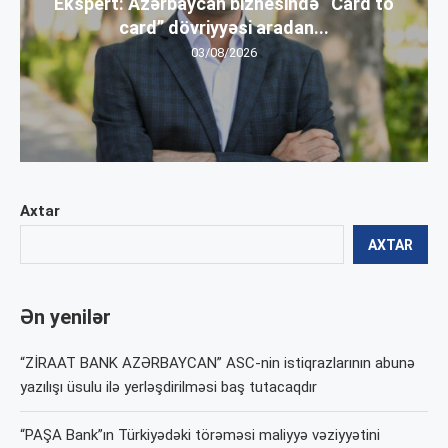
Ekspert: Azərbaycan biznesində “Card to
card” dövriyyəsi aradan...
03/08/2026
Axtar
AXTAR
Ən yenilər
“ZİRAAT BANK AZƏRBAYCAN” ASC-nin istiqrazlarının abunə
yazılışı üsulu ilə yerləşdirilməsi baş tutacaqdır
“PAŞA Bank”ın Türkiyədəki törəməsi maliyyə vəziyyətini