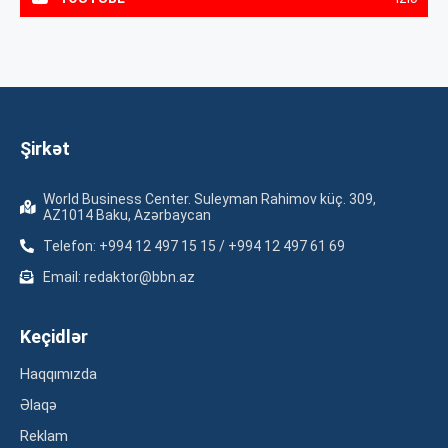
Şirkət
World Business Center. Suleyman Rahimov küç. 309,
AZ1014 Baku, Azərbaycan
Telefon: +994 12 497 15 15 / +994 12 497 61 69
Email: redaktor@bbn.az
Keçidlər
Haqqımızda
Əlaqə
Reklam