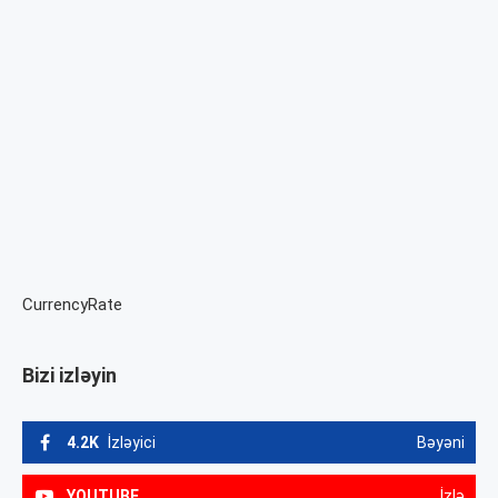
CurrencyRate
Bizi izləyin
4.2K
İzləyici
Bəyəni
YOUTUBE
İzlə