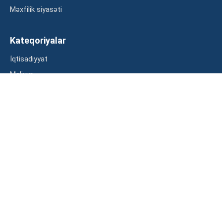
Məxfilik siyasəti
Kateqoriyalar
İqtisadiyyat
Maliyyə
Müsahibə
Statistika
Abunə ol
Mən şərtləri oxudum və razılaşdım