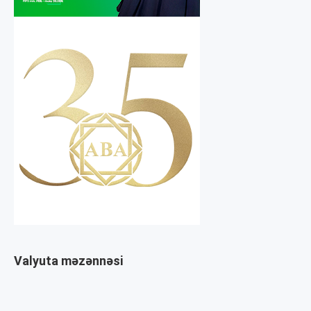
Valyuta məzənnəsi