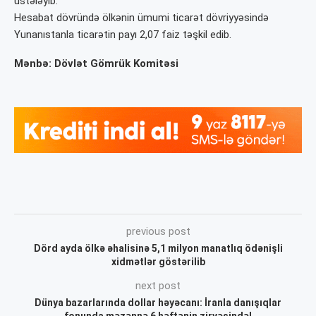
üstələyib.
Hesabat dövründə ölkənin ümumi ticarət dövriyyəsində
Yunanıstanla ticarətin payı 2,07 faiz təşkil edib.
Mənbə: Dövlət Gömrük Komitəsi
previous post
Dörd ayda ölkə əhalisinə 5,1 milyon manatlıq ödənişli
xidmətlər göstərilib
next post
Dünya bazarlarında dollar həyəcanı: İranla danışıqlar
fonunda məzənnə 6 həftənin zirvəsində!