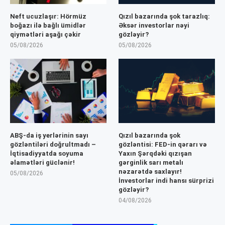
Neft ucuzlaşır: Hörmüz
Qızıl bazarında şok tarazlıq:
boğazı ilə bağlı ümidlər
Əksər investorlar nəyi
qiymətləri aşağı çəkir
gözləyir?
05/08/2026
05/08/2026
ABŞ-da iş yerlərinin sayı
Qızıl bazarında şok
gözləntiləri doğrultmadı –
gözləntisi: FED-in qərarı və
İqtisadiyyatda soyuma
Yaxın Şərqdəki qızışan
əlamətləri güclənir!
gərginlik sarı metalı
nəzarətdə saxlayır!
05/08/2026
İnvestorlar indi hansı sürprizi
gözləyir?
04/08/2026