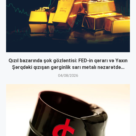
Qızıl bazarında şok gözləntisi: FED-in qərarı və Yaxın
Şərqdəki qızışan gərginlik sarı metalı nəzarətdə...
04/08/2026