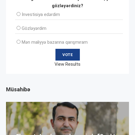
gözləyərdiniz?
İnvеstisiya edərdim
Gözləyərdim
Mən maliyyə bazarına qarışmıram
View Results
Müsahibə